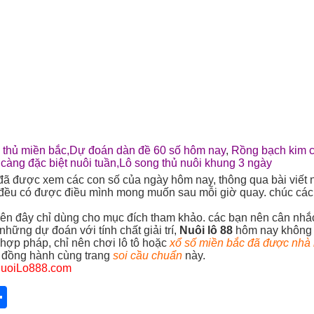
 thủ miền bắc
,
Dự đoán dàn đề 60 số hôm nay
,
Rồng bạch kim c
 càng đặc biệt nuôi tuần
,
Lô song thủ nuôi khung 3 ngày
đã được xem các con số của ngày hôm nay, thông qua bài viết
a đều có được điều mình mong muốn sau mỗi giờ quay. chúc cá
rên đây chỉ dùng cho mục đích tham khảo. các bạn nên cân nhắc
những dự đoán với tính chất giải trí,
Nuôi lô 88
hôm nay không 
 hợp pháp, chỉ nên chơi lô tô hoặc
xổ số miền bắc đã được nhà
ã đồng hành cùng trang
soi cầu chuẩn
này.
uoiLo888.com
S