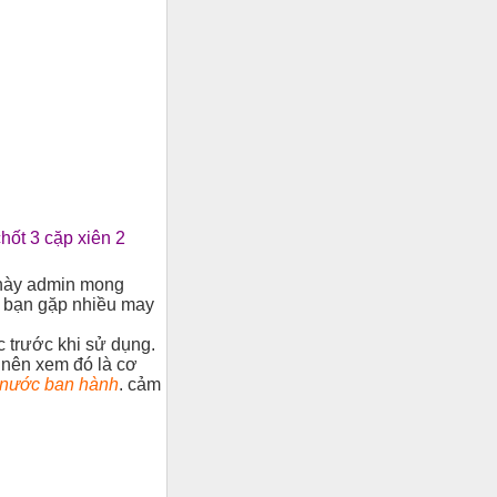
hốt 3 cặp xiên 2
 này admin mong
c bạn gặp nhiều may
 trước khi sử dụng.
nên xem đó là cơ
 nước ban hành
. cảm