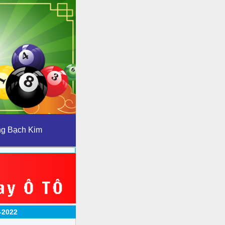
g Bạch Kim
-2022