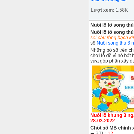
Lượt xem:
1.58K
Nuôi lô tô song th
Nuôi lô tô song th
soi cầu rồng bạch k
số
Nuôi song thủ 3 
Những bộ số trên ch
chơi lô đề vì nó bất
vừa góp phần xây d
Nuôi lô khung 3 ng
28-03-2022
Chốt số MB chính x
➥ BTL :
12