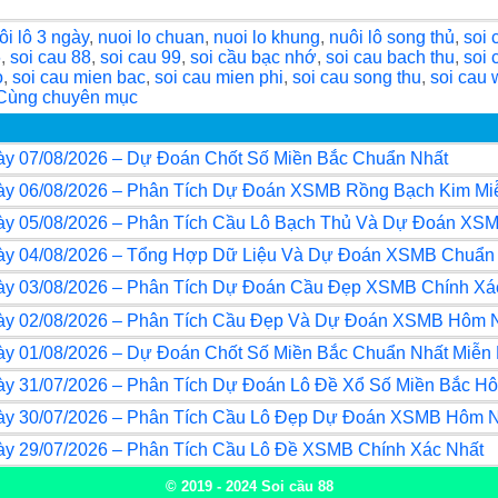
h
l
ar
ôi lô 3 ngày
,
nuoi lo chuan
,
nuoi lo khung
,
nuôi lô song thủ
,
soi 
6
,
soi cau 88
,
soi cau 99
,
soi cầu bạc nhớ
,
soi cau bach thu
,
soi 
e
o
,
soi cau mien bac
,
soi cau mien phi
,
soi cau song thu
,
soi cau 
 Cùng chuyên mục
ày 07/08/2026 – Dự Đoán Chốt Số Miền Bắc Chuẩn Nhất
ày 06/08/2026 – Phân Tích Dự Đoán XSMB Rồng Bạch Kim Mi
ày 05/08/2026 – Phân Tích Cầu Lô Bạch Thủ Và Dự Đoán X
ày 04/08/2026 – Tổng Hợp Dữ Liệu Và Dự Đoán XSMB Chuẩn
ày 03/08/2026 – Phân Tích Dự Đoán Cầu Đẹp XSMB Chính Xá
ày 02/08/2026 – Phân Tích Cầu Đẹp Và Dự Đoán XSMB Hôm 
ày 01/08/2026 – Dự Đoán Chốt Số Miền Bắc Chuẩn Nhất Miễn 
ày 31/07/2026 – Phân Tích Dự Đoán Lô Đề Xổ Số Miền Bắc H
ày 30/07/2026 – Phân Tích Cầu Lô Đẹp Dự Đoán XSMB Hôm 
ày 29/07/2026 – Phân Tích Cầu Lô Đề XSMB Chính Xác Nhất
© 2019 - 2024
Soi cầu 88