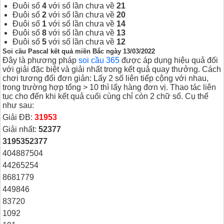
Đuôi số
4
với số lần chưa về
21
Đuôi số
2
với số lần chưa về
20
Đuôi số
1
với số lần chưa về
14
Đuôi số
8
với số lần chưa về
13
Đuôi số
5
với số lần chưa về
12
Soi cầu Pascal kết quả miền Bắc ngày 13/03/2022
Đây là phương pháp
soi cầu 365
được áp dụng hiệu quả đối
với giải đặc biệt và giải nhất trong kết quả quay thưởng. Cách
chơi tương đối đơn giản: Lấy 2 số liên tiếp cộng với nhau,
trong trường hợp tổng > 10 thì lấy hàng đơn vị. Thao tác liên
tục cho đến khi kết quả cuối cùng chỉ còn 2 chữ số. Cụ thể
như sau:
Giải ĐB:
31953
Giải nhất:
52377
3195352377
404887504
44265254
8681779
449846
83720
1092