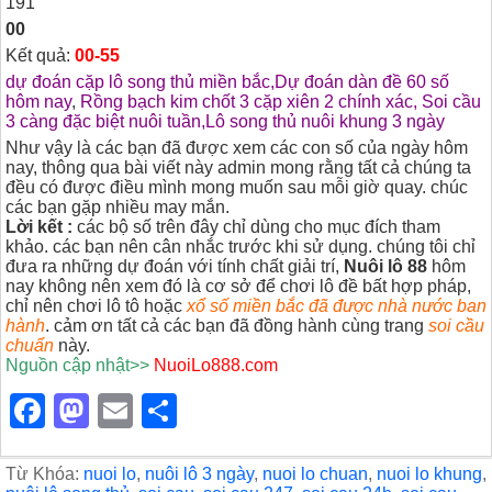
191
00
Kết quả:
00-55
dự đoán cặp lô song thủ miền bắc
,
Dự đoán dàn đề 60 số
hôm nay
,
Rồng bạch kim chốt 3 cặp xiên 2 chính xác
,
Soi cầu
3 càng đặc biệt nuôi tuần
,
Lô song thủ nuôi khung 3 ngày
Như vậy là các bạn đã được xem các con số của ngày hôm
nay, thông qua bài viết này admin mong rằng tất cả chúng ta
đều có được điều mình mong muốn sau mỗi giờ quay. chúc
các bạn gặp nhiều may mắn.
Lời kết :
các bộ số trên đây chỉ dùng cho mục đích tham
khảo. các bạn nên cân nhắc trước khi sử dụng. chúng tôi chỉ
đưa ra những dự đoán với tính chất giải trí,
Nuôi lô 88
hôm
nay không nên xem đó là cơ sở để chơi lô đề bất hợp pháp,
chỉ nên chơi lô tô hoặc
xổ số miền bắc đã được nhà nước ban
hành
. cảm ơn tất cả các bạn đã đồng hành cùng trang
soi cầu
chuẩn
này.
Nguồn cập nhật>>
NuoiLo888.com
F
M
E
S
a
a
m
h
c
st
ail
ar
Từ Khóa:
nuoi lo
,
nuôi lô 3 ngày
,
nuoi lo chuan
,
nuoi lo khung
,