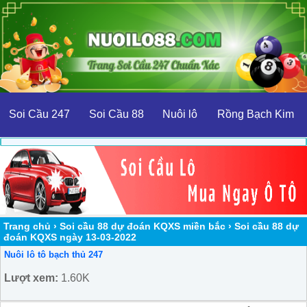
Soi Cầu 247
Soi Cầu 88
Nuôi lô
Rồng Bạch Kim
Trang chủ
›
Soi cầu 88 dự đoán KQXS miền bắc
›
Soi cầu 88 dự
đoán KQXS ngày 13-03-2022
Nuôi lô tô bạch thủ 247
Lượt xem:
1.60K