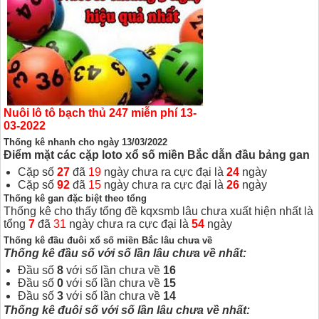
Nuôi lô tô bạch thủ 247 miễn phí 13-
03-2022
Thống kê nhanh cho ngày 13/03/2022
Điểm mặt các cặp loto xổ số miền Bắc dẫn đầu bảng gan
Cặp số
27
đã
19
ngày chưa ra cực đại là
24
ngày
Cặp số
92
đã
15
ngày chưa ra cực đại là
26
ngày
Thống kê gan đặc biệt theo tổng
Thống kê cho thấy tổng đề kqxsmb lâu chưa xuất hiện nhất là
tổng
7
đã
31
ngày chưa ra cực đại là
54
ngày
Thống kê đầu đuôi
xổ số miền Bắc lâu chưa về
Thống kê đầu số với số lần lâu chưa về nhất:
Đầu số
8
với số lần chưa về
16
Đầu số
0
với số lần chưa về
15
Đầu số
3
với số lần chưa về
14
Thống kê đuôi số với số lần lâu chưa về nhất: