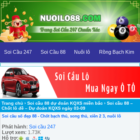
Soi Cầu 247
Soi Cầu 88
Nuôi lô
Rồng Bạch Kim
Trang chủ
›
Soi cầu 88 dự đoán KQXS miền bắc
›
Soi cầu 88 –
Chốt lô đề – Dự đoán KQXS ngày 03-09
Soi cầu số đẹp 88 - Chốt bạch thủ, song thủ, xiên 2 3, nuôi lô
Phát hành:
Soi cầu 247
Lượt xem:
1.73K
Hỗ trợ: