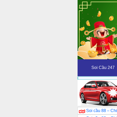
Soi Cầu 247
Soi cầu 88 – Ch