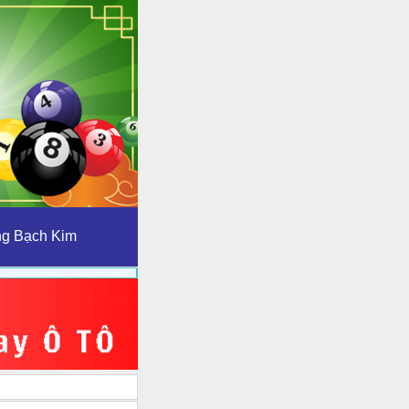
g Bạch Kim