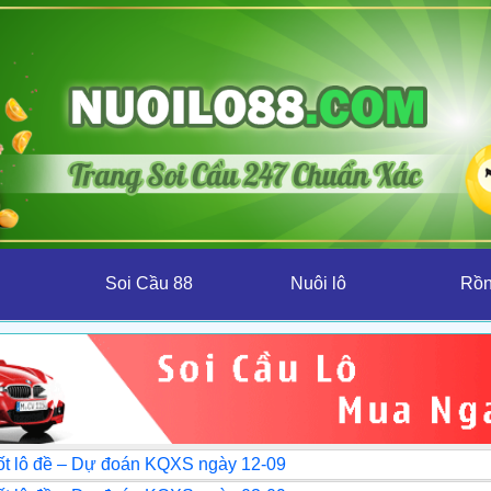
Soi Cầu 88
Nuôi lô
Rồn
ốt lô đề – Dự đoán KQXS ngày 12-09