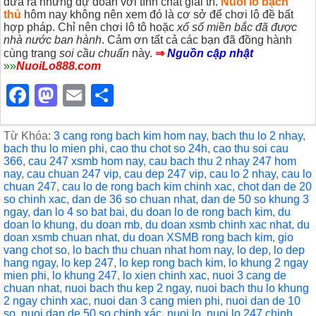
đưa ra những dự đoán với tính chất giải trí.
Nuôi lô bạch
thủ
hôm nay không nên xem đó là cơ sở để chơi lô đề bất
hợp pháp. Chỉ nên chơi lô tô hoặc
xổ số miền bắc đã được
nhà nước ban hành
. Cảm ơn tất cả các bạn đã đồng hành
cùng trang
soi cầu chuẩn
này.
⇒
Nguồn cập nhật
»»
NuoiLo888.com
F
M
E
S
a
a
m
h
c
st
ail
ar
Từ Khóa:
3 cang rong bach kim hom nay
,
bach thu lo 2 nhay
,
bach thu lo mien phi
,
cao thu chot so 24h
,
cao thu soi cau
e
o
e
366
,
cau 247 xsmb hom nay
,
cau bach thu 2 nhay 247 hom
nay
,
cau chuan 247 vip
,
cau dep 247 vip
,
cau lo 2 nhay
,
cau lo
b
d
chuan 247
,
cau lo de rong bach kim chinh xac
,
chot dan de 20
so chinh xac
,
dan de 36 so chuan nhat
,
dan de 50 so khung 3
o
o
ngay
,
dan lo 4 so bat bai
,
du doan lo de rong bach kim
,
du
o
n
doan lo khung
,
du doan mb
,
du doan xsmb chinh xac nhat
,
du
doan xsmb chuan nhat
,
du doan XSMB rong bach kim
,
gio
k
vang chot so
,
lo bach thu chuan nhat hom nay
,
lo dep
,
lo dep
hang ngay
,
lo kep 247
,
lo kep rong bach kim
,
lo khung 2 ngay
mien phi
,
lo khung 247
,
lo xien chinh xac
,
nuoi 3 cang de
chuan nhat
,
nuoi bach thu kep 2 ngay
,
nuoi bach thu lo khung
2 ngay chinh xac
,
nuoi dan 3 cang mien phi
,
nuoi dan de 10
so
,
nuoi dan de 50 so chinh xác
,
nuoi lo
,
nuoi lo 247 chinh