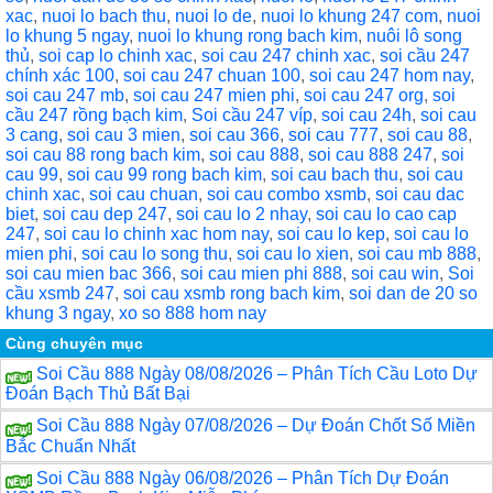
xac
,
nuoi lo bach thu
,
nuoi lo de
,
nuoi lo khung 247 com
,
nuoi
lo khung 5 ngay
,
nuoi lo khung rong bach kim
,
nuôi lô song
thủ
,
soi cap lo chinh xac
,
soi cau 247 chinh xac
,
soi cầu 247
chính xác 100
,
soi cau 247 chuan 100
,
soi cau 247 hom nay
,
soi cau 247 mb
,
soi cau 247 mien phi
,
soi cau 247 org
,
soi
cầu 247 rồng bạch kim
,
Soi cầu 247 víp
,
soi cau 24h
,
soi cau
3 cang
,
soi cau 3 mien
,
soi cau 366
,
soi cau 777
,
soi cau 88
,
soi cau 88 rong bach kim
,
soi cau 888
,
soi cau 888 247
,
soi
cau 99
,
soi cau 99 rong bach kim
,
soi cau bach thu
,
soi cau
chinh xac
,
soi cau chuan
,
soi cau combo xsmb
,
soi cau dac
biet
,
soi cau dep 247
,
soi cau lo 2 nhay
,
soi cau lo cao cap
247
,
soi cau lo chinh xac hom nay
,
soi cau lo kep
,
soi cau lo
mien phi
,
soi cau lo song thu
,
soi cau lo xien
,
soi cau mb 888
,
soi cau mien bac 366
,
soi cau mien phi 888
,
soi cau win
,
Soi
cầu xsmb 247
,
soi cau xsmb rong bach kim
,
soi dan de 20 so
khung 3 ngay
,
xo so 888 hom nay
Cùng chuyên mục
Soi Cầu 888 Ngày 08/08/2026 – Phân Tích Cầu Loto Dự
Đoán Bạch Thủ Bất Bại
Soi Cầu 888 Ngày 07/08/2026 – Dự Đoán Chốt Số Miền
Bắc Chuẩn Nhất
Soi Cầu 888 Ngày 06/08/2026 – Phân Tích Dự Đoán