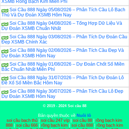
XSMB Rồng Bạch Kim Miễn Phí
Soi Cầu 888 Ngày 05/08/2026 – Phân Tích Cầu Lô Bạch
Thủ Và Dự Đoán XSMB Hôm Nay
Soi Cầu 888 Ngày 04/08/2026 – Tổng Hợp Dữ Liệu Và
Dự Đoán XSMB Chuẩn Nhất
Soi Cầu 888 Ngày 03/08/2026 – Phân Tích Dự Đoán Cầu
Đẹp XSMB Chính Xác
Soi Cầu 888 Ngày 02/08/2026 – Phân Tích Cầu Đẹp Và
Dự Đoán XSMB Hôm Nay
Soi Cầu 888 Ngày 01/08/2026 – Dự Đoán Chốt Số Miền
Bắc Chuẩn Nhất Miễn Phí
Soi Cầu 888 Ngày 31/07/2026 – Phân Tích Dự Đoán Lô
Đề Xổ Số Miền Bắc Hôm Nay
Soi Cầu 888 Ngày 30/07/2026 – Phân Tích Cầu Lô Đẹp
Dự Đoán XSMB Hôm Nay
© 2019 - 2024
Soi cầu 88
Bản quyền thuộc về
Nuôi lô
soi cầu bạch thủ
|
soi cầu 247 víp
|
soi cầu 88
|
rồng bạch kim
888
|
soi cầu 666
|
rồng bạch kim
|
soi cầu 888
|
rồng bạch kim