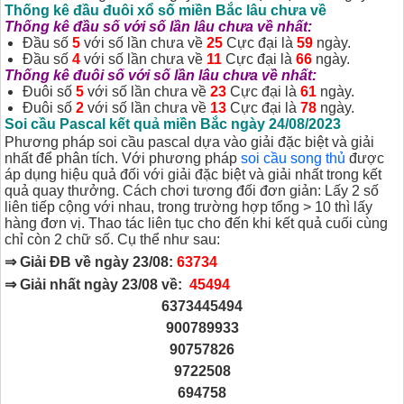
Thống kê đầu đuôi
xổ số miền Bắc lâu chưa về
Thống kê đầu số với số lần lâu chưa về nhất:
Đầu số
5
với số lần chưa về
25
Cực đại là
59
ngày.
Đầu số
4
với số lần chưa về
11
Cực đại là
66
ngày.
Thống kê đuôi số với số lần lâu chưa về nhất:
Đuôi số
5
với số lần chưa về
23
Cực đại là
61
ngày.
Đuôi số
2
với số lần chưa về
13
Cực đại là
78
ngày.
Soi cầu Pascal kết quả miền Bắc ngày 24/08/2023
Phương pháp soi cầu pascal dựa vào giải đặc biệt và giải
nhất để phân tích. Với phương pháp
soi cầu song thủ
được
áp dụng hiệu quả đối với giải đặc biệt và giải nhất trong kết
quả quay thưởng. Cách chơi tương đối đơn giản: Lấy 2 số
liên tiếp cộng với nhau, trong trường hợp tổng > 10 thì lấy
hàng đơn vị. Thao tác liên tục cho đến khi kết quả cuối cùng
chỉ còn 2 chữ số. Cụ thể như sau:
⇒ Giải ĐB về ngày 23/08:
63734
⇒ Giải nhất ngày 23/08 về:
45494
6373445494
900789933
90757826
9722508
694758