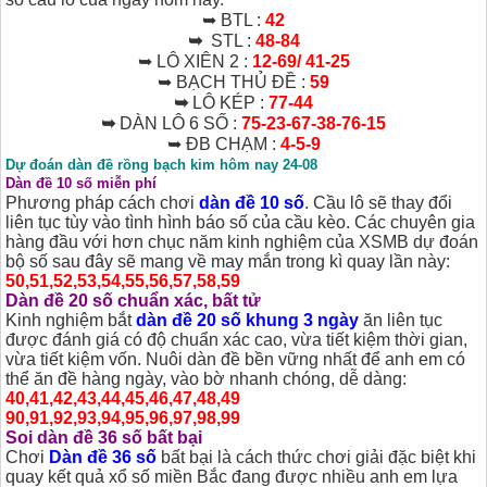
➥ BTL :
42
➥
STL :
48-84
➥ LÔ XIÊN 2 :
12-69/ 41-25
➥ BẠCH THỦ ĐỀ :
59
➥
LÔ KÉP :
77-44
➥
DÀN LÔ 6 SỐ :
75-23-67-38-76-15
➥ ĐB CHẠM :
4-5-9
Dự đoán dàn đề rồng bạch kim hôm nay 24-08
Dàn đề 10 số miễn phí
Phương pháp cách chơi
dàn đề 10 số
. Cầu lô sẽ thay đổi
liên tục tùy vào tình hình báo số của cầu kèo. Các chuyên gia
hàng đầu với hơn chục năm kinh nghiệm của XSMB dự đoán
bộ số sau đây sẽ mang về may mắn trong kì quay lần này:
50,51,52,53,54,55,56,57,58,59
Dàn đề 20 số chuẩn xác, bất tử
Kinh nghiệm bắt
dàn đề 20 số khung 3 ngày
ăn liên tục
được đánh giá có độ chuẩn xác cao, vừa tiết kiệm thời gian,
vừa tiết kiệm vốn. Nuôi dàn đề bền vững nhất để anh em có
thể ăn đề hàng ngày, vào bờ nhanh chóng, dễ dàng:
40,41,42,43,44,45,46,47,48,49
90,91,92,93,94,95,96,97,98,99
Soi dàn đề 36 số bất bại
Chơi
Dàn đề 36 số
bất bại là cách thức chơi giải đặc biệt khi
quay kết quả xổ số miền Bắc đang được nhiều anh em lựa