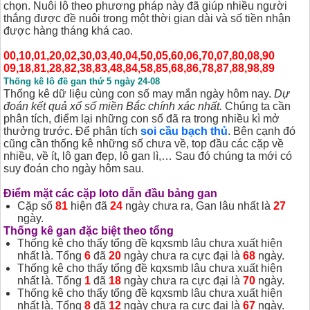
chọn. Nuôi lô theo phương pháp này đã giúp nhiều người
thắng được đề nuôi trong một thời gian dài và số tiền nhận
được hàng tháng khá cao.
00,10,01,20,02,30,03,40,04,50,05,60,06,70,07,80,08,90
09,18,81,28,82,38,83,48,84,58,85,68,86,78,87,88,98,89
Thống kê lô đề gan thứ 5 ngày 24-08
Thống kê dữ liệu cùng con số may mắn ngày hôm nay.
Dự
đoán kết quả xổ số miền Bắc chính xác nhất.
Chúng ta cần
phân tích, điểm lại những con số đã ra trong nhiều kì mở
thưởng trước. Để phân tích
soi cầu bạch thủ
. Bên cạnh đó
cũng cần thống kê những số chưa về, top đầu các cặp về
nhiều, về ít, lô gan đẹp, lô gan lì,… Sau đó chúng ta mới có
suy đoán cho ngày hôm sau.
Điểm mặt các cặp loto dẫn đầu bảng gan
Cặp số
81
hiện đã
24
ngày chưa ra, Gan lâu nhất là
27
ngày.
Thống kê gan đặc biệt theo tổng
Thống kê cho thấy tổng đề kqxsmb lâu chưa xuất hiện
nhất là. Tổng
6
đã
20
ngày chưa ra cực đại là
68
ngày.
Thống kê cho thấy tổng đề kqxsmb lâu chưa xuất hiện
nhất là. Tổng
1
đã
18
ngày chưa ra cực đại là
70
ngày.
Thống kê cho thấy tổng đề kqxsmb lâu chưa xuất hiện
nhất là. Tổng
8
đã
12
ngày chưa ra cực đại là
67
ngày.