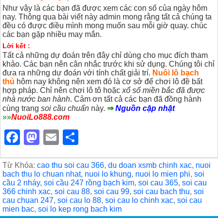
Như vậy là các bạn đã được xem các con số của ngày hôm
nay. Thông qua bài viết này admin mong rằng tất cả chúng ta
đều có được điều mình mong muốn sau mỗi giờ quay. chúc
các bạn gặp nhiều may mắn.
Lời kết :
Tất cả những dự đoán trên đây chỉ dùng cho mục đích tham
khảo. Các bạn nên cân nhắc trước khi sử dụng. Chúng tôi chỉ
đưa ra những dự đoán với tính chất giải trí.
Nuôi lô bạch
thủ
hôm nay không nên xem đó là cơ sở để chơi lô đề bất
hợp pháp. Chỉ nên chơi lô tô hoặc
xổ số miền bắc đã được
nhà nước ban hành
. Cảm ơn tất cả các bạn đã đồng hành
cùng trang
soi cầu chuẩn
này.
⇒
Nguồn cập nhật
»»
NuoiLo888.com
F
M
E
S
a
a
m
h
c
st
ail
ar
Từ Khóa:
cao thu soi cau 366
,
du doan xsmb chinh xac
,
nuoi
bach thu lo chuan nhat
,
nuoi lo khung
,
nuoi lo mien phi
,
soi
e
o
e
cầu 2 nháy
,
soi cầu 247 rồng bạch kim
,
soi cau 365
,
soi cau
366 chinh xac
,
soi cau 88
,
soi cau 99
,
soi cau bach thu
,
soi
b
d
cau chuan 247
,
soi cau lo 88
,
soi cau lo chinh xac
,
soi cau
mien bac
,
soi lo kep rong bach kim
o
o