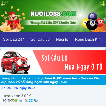
Soi Cầu 247
Soi Cầu 88
Nuôi lô
Rồng Bạch Kim
Trang chủ
›
Soi cầu 88 dự đoán KQXS miền bắc
›
Soi cầu 247
dự đoán xổ số rồng bạch kim ngày 15-02
Soi cầu 247 ngày 15-02
Lượt xem:
3.02K
Hỗ trợ: