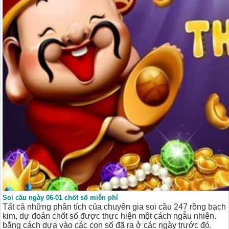
Soi cầu ngày 06-01 chốt số miễn phí
Tất cả những phân tích của chuyên gia soi cầu 247 rồng bạch
kim, dự đoán chốt số được thực hiện một cách ngẫu nhiên.
bằng cách dựa vào các con số đã ra ở các ngày trước đó.