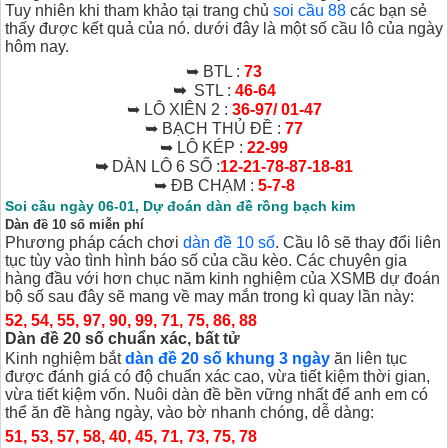
Tuy nhiên khi tham khảo tại trang chủ
soi cầu 88
các bạn sẻ
thấy được kết quả của nó. dưới đây là một số cầu lô của ngày
hôm nay.
➥ BTL :
73
➥
STL :
46-64
➥ LÔ XIÊN 2 :
36-97/ 01-47
➥ BẠCH THỦ ĐỀ :
77
➥ LÔ KÉP :
22-99
➥
DÀN LÔ 6 SỐ :
12-21-78-87-18-81
➥ ĐB CHẠM :
5-7-8
Soi cầu ngày 06-01, Dự đoán dàn đề rồng bạch kim
Dàn đề 10 số miễn phí
Phương pháp cách chơi
dàn đề 10 số
. Cầu lô sẽ thay đổi liên
tục tùy vào tình hình báo số của cầu kèo. Các chuyên gia
hàng đầu với hơn chục năm kinh nghiệm của XSMB dự đoán
bộ số sau đây sẽ mang về may mắn trong kì quay lần này:
52, 54, 55, 97, 90, 99, 71, 75, 86, 88
Dàn đề 20 số chuẩn xác, bất tử
Kinh nghiệm bắt
dàn đề 20 số khung 3 ngày
ăn liên tục
được đánh giá có độ chuẩn xác cao, vừa tiết kiệm thời gian,
vừa tiết kiệm vốn. Nuôi dàn đề bền vững nhất để anh em có
thể ăn đề hàng ngày, vào bờ nhanh chóng, dễ dàng:
51, 53, 57, 58, 40, 45, 71, 73, 75, 78