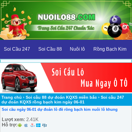
Soi Cầu 247
Soi Cầu 88
Nuôi lô
Rồng Bạch Kim
Trang chủ
›
Soi cầu 88 dự đoán KQXS miền bắc
›
Soi cầu 247
dự đoán KQXS rồng bạch kim ngày 06-01
Soi cầu ngày 06-01 dự đoán lô đề rồng bạch kim nuôi lô khung
Lượt xem:
2.41K
Hỗ trợ: