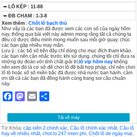
➥
LÔ KÉP : 11-88
➥
ĐB CHẠM : 1-3-8
Xem thêm
:
Chốt lô bạch thủ
Như vậy là các bạn đã được xem các con số của ngày hôm
nay, thông qua bài viết này admin mong rằng tất cả chúng ta
đều có được điều mình mong muốn sau mỗi giờ quay. chúc
các bạn gặp nhiều may mắn.
Lưu ý : các bộ số trên đây chỉ dùng cho mục đích tham khảo.
các bạn nên cân nhắc trước khi sử dụng. chúng tôi chỉ đưa ra
những dự đoán với tính chất giải trí,
lô vip hôm nay
không
nên xem đó là cơ sở để chơi lô đề bất hợp pháp, chỉ nên chơi
lô tô hoặc xổ số miền bắc đã được nhà nước ban hành. cảm
ơn tất cả các bạn đã đồng hành cùng trang soi cầu chuẩn
này.
F
M
E
S
a
a
m
h
c
st
ail
ar
Tải về máy
e
o
e
Từ Khóa:
cặp xiên 2 chính xác
,
Cầu lô chính xác nhất
,
Cầu lô
b
d
hay về nhiều nhất
,
chot lo 247 mien phi
,
Chốt lô de ngày mai
,