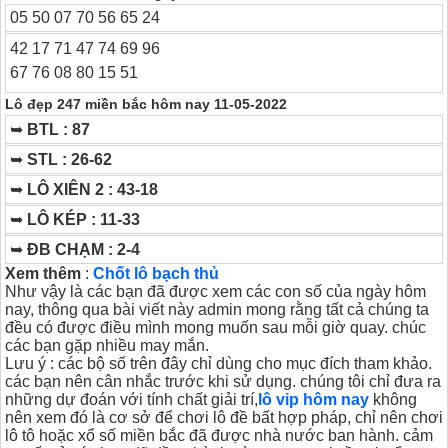
05 50 07 70 56 65 24
42 17 71 47 74 69 96
67 76 08 80 15 51
Lô đẹp 247 miền bắc hôm nay 11-05-2022
➥
BTL : 87
➥
STL : 26-62
➥
LÔ XIÊN 2 : 43-18
➥
LÔ KÉP : 11-33
➥
ĐB CHẠM : 2-4
Xem thêm
:
Chốt lô bạch thủ
Như vậy là các bạn đã được xem các con số của ngày hôm
nay, thông qua bài viết này admin mong rằng tất cả chúng ta
đều có được điều mình mong muốn sau mỗi giờ quay. chúc
các bạn gặp nhiều may mắn.
Lưu ý : các bộ số trên đây chỉ dùng cho mục đích tham khảo.
các bạn nên cân nhắc trước khi sử dụng. chúng tôi chỉ đưa ra
những dự đoán với tính chất giải trí,
lô vip hôm nay
không
nên xem đó là cơ sở để chơi lô đề bất hợp pháp, chỉ nên chơi
lô tô hoặc xổ số miền bắc đã được nhà nước ban hành. cảm