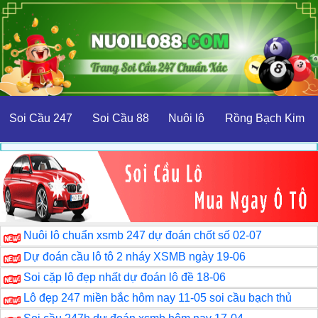
Soi Cầu 247
Soi Cầu 88
Nuôi lô
Rồng Bạch Kim
Nuôi lô chuẩn xsmb 247 dự đoán chốt số 02-07
Dự đoán cầu lô tô 2 nháy XSMB ngày 19-06
Soi cặp lô đẹp nhất dự đoán lô đề 18-06
Lô đẹp 247 miền bắc hôm nay 11-05 soi cầu bạch thủ