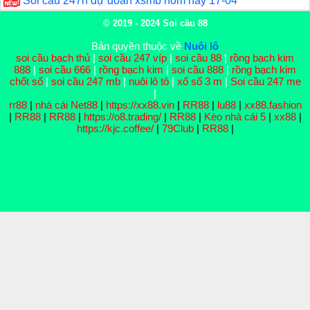
Soi cầu 247h dự đoán xsmb hôm nay 17-04
© 2019 - 2024
Soi cầu 88
Bản quyền thuộc về
Nuôi lô
soi cầu bạch thủ
|
soi cầu 247 víp
|
soi cầu 88
|
rồng bạch kim
888
|
soi cầu 666
|
rồng bạch kim
|
soi cầu 888
|
rồng bạch kim
chốt số
|
soi cầu 247 mb
|
nuôi lô tô
|
xổ số 3 m
|
Soi cầu 247 me
|
rr88
|
nhà cái Net88
|
https://xx88.vin
|
RR88
|
lu88
|
xx88.fashion
|
RR88
|
RR88
|
https://o8.trading/
|
RR88
|
Kèo nhà cái 5
|
xx88
|
https://kjc.coffee/
|
79Club
|
RR88
|