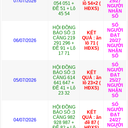
07/07/2026
25/27
054 051 +
lô 54×2 (
NGƯỜI
ĐỀ 51 + Lô
HĐXS)
NHẬN
45 54
SỐ
SỐ
HỘI ĐỒNG
NGƯỜI
BÁO SỐ :3
KẾT
ĐẠT
CÀNG 219
QUẢ : ăn
06/07/2026
20/27
291 296 +
lô 71 (
NGƯỜI
ĐỀ 91 + Lô
HĐXS)
NHẬN
17 71
SỐ
SỐ
HỘI ĐỒNG
NGƯỜI
BÁO SỐ :3
KẾT
ĐẠT
CÀNG 614
QUẢ : ăn
05/07/2026
25/27
641 647 +
lô 23×2 (
NGƯỜI
ĐỀ 41 + Lô
HĐXS)
NHẬN
23 32
SỐ
SỐ
HỘI ĐỒNG
NGƯỜI
BÁO SỐ :3
KẾT
ĐẠT
CÀNG 982
QUẢ : ăn
04/07/2026
24/27
928 987 +
đề 87 (
NGƯỜI
ĐỀ 82 + Lô
HĐXS)