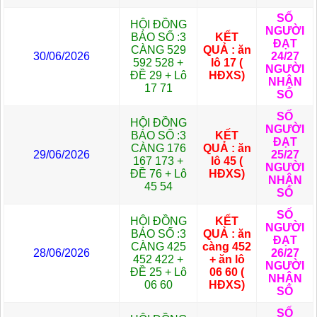
SỐ
HỘI ĐỒNG
NGƯỜI
BÁO SỐ :3
KẾT
ĐẠT
CÀNG 529
QUẢ : ăn
30/06/2026
24/27
592 528 +
lô 17 (
NGƯỜI
ĐỀ 29 + Lô
HĐXS)
NHẬN
17 71
SỐ
SỐ
HỘI ĐỒNG
NGƯỜI
BÁO SỐ :3
KẾT
ĐẠT
CÀNG 176
QUẢ : ăn
29/06/2026
25/27
167 173 +
lô 45 (
NGƯỜI
ĐỀ 76 + Lô
HĐXS)
NHẬN
45 54
SỐ
SỐ
HỘI ĐỒNG
KẾT
NGƯỜI
BÁO SỐ :3
QUẢ : ăn
ĐẠT
CÀNG 425
càng 452
28/06/2026
26/27
452 422 +
+ ăn lô
NGƯỜI
ĐỀ 25 + Lô
06 60 (
NHẬN
06 60
HĐXS)
SỐ
SỐ