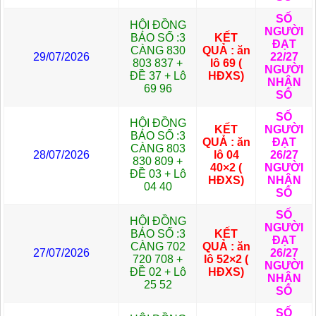
SỐ
HỘI ĐỒNG
NGƯỜI
BÁO SỐ :3
KẾT
ĐẠT
CÀNG 830
QUẢ : ăn
29/07/2026
22/27
803 837 +
lô 69 (
NGƯỜI
ĐỀ 37 + Lô
HĐXS)
NHẬN
69 96
SỐ
SỐ
HỘI ĐỒNG
KẾT
NGƯỜI
BÁO SỐ :3
QUẢ : ăn
ĐẠT
CÀNG 803
28/07/2026
lô 04
26/27
830 809 +
40×2 (
NGƯỜI
ĐỀ 03 + Lô
HĐXS)
NHẬN
04 40
SỐ
SỐ
HỘI ĐỒNG
NGƯỜI
BÁO SỐ :3
KẾT
ĐẠT
CÀNG 702
QUẢ : ăn
27/07/2026
26/27
720 708 +
lô 52×2 (
NGƯỜI
ĐỀ 02 + Lô
HĐXS)
NHẬN
25 52
SỐ
SỐ