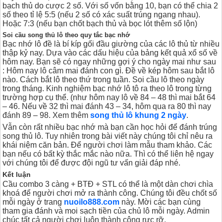
bạch thủ do cược 2 số. Với số vốn bằng 10, bạn có thể chia 2
số theo tỉ lệ 5:5 (nếu 2 số có xác suất trúng ngang nhau).
Hoặc 7:3 (nếu bạn chốt bạch thủ và bọc lót thêm số lộn)
Soi cầu song thủ lô theo quy tắc bạc nhớ
Bạc nhớ lô đề là bí kíp gối đầu giường của các lô thủ từ nhiều
thập kỷ nay. Dựa vào các dấu hiệu của bảng kết quả xổ số về
hôm nay. Bạn sẽ có ngay những gợi ý cho ngày mai như sau
: Hôm nay lô câm mai đánh con gì. Đề về kép hôm sau bắt lô
nào. Cách bắt lô theo thứ trong tuần. Soi cầu lô theo ngày
trong tháng. Kinh nghiệm bạc nhớ lô tô ra theo lô trong từng
trường hợp cụ thể. (như hôm nay lô về 84 – 48 thì mai bắt 64
– 46. Nếu về 32 thì mai đánh 43 – 34, hôm qua ra 80 thì nay
đánh 89 – 98. Xem thêm
song thủ lô khung 2 ngày
.
Vẫn còn rất nhiều bạc nhớ mà bạn cần học hỏi để đánh trúng
song thủ lô. Tuy nhiên trong bài viết này chúng tôi chỉ nêu ra
khái niệm căn bản. Để người chơi làm mẫu tham khảo. Các
bạn nếu có bất kỳ thắc mắc nào nữa. Thì có thể liên hệ ngay
với chúng tôi để được đội ngũ tư vấn giải đáp nhé.
Kết luận
Cầu
combo 3 càng + BTĐ + STL có thể là một dàn chơi chìa
khoá để người chơi mở ra thành công. Chúng tôi đều chốt số
mỗi ngày ở trang
nuoilo888.com
này. Mời các bạn cùng
tham gia đánh và moi sạch tiền của chủ lô mỗi ngày. Admin
chúc tất cả người chơi luôn thành công rực rỡ.