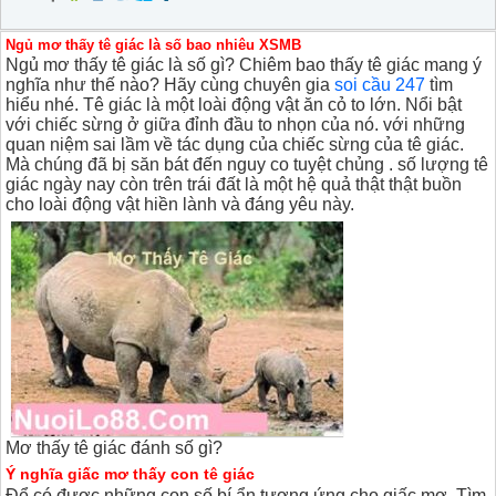
Ngủ mơ thấy tê giác là số bao nhiêu XSMB
Ngủ mơ thấy tê giác là số gì? Chiêm bao thấy tê giác mang ý
nghĩa như thế nào? Hãy cùng chuyên gia
soi cầu 247
tìm
hiểu nhé. Tê giác là một loài động vật ăn cỏ to lớn. Nổi bật
với chiếc sừng ở giữa đỉnh đầu to nhọn của nó. với những
quan niệm sai lầm về tác dụng của chiếc sừng của tê giác.
Mà chúng đã bị săn bát đến nguy co tuyệt chủng . số lượng tê
giác ngày nay còn trên trái đất là một hệ quả thật thật buồn
cho loài động vật hiền lành và đáng yêu này.
Mơ thấy tê giác đánh số gì?
Ý nghĩa giấc mơ thấy con tê giác
Để có được những con số bí ẩn tương ứng cho giấc mơ. Tìm