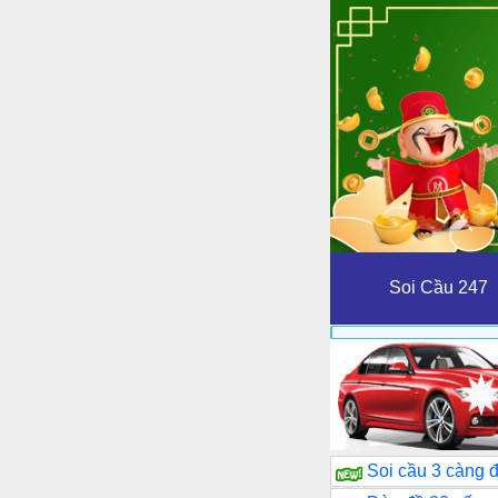
Soi Cầu 247
Soi cầu 3 càng đ