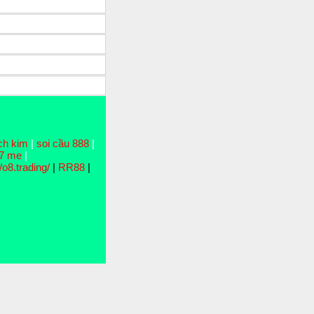
ch kim
|
soi cầu 888
|
47 me
|
/o8.trading/
|
RR88
|