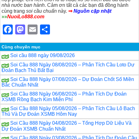
nhà nước ban hành
. Cảm ơn tất cả các bạn đã đồng hành
cùng trang
soi cầu chuẩn
này.
⇒
Nguồn cập nhật
»»
NuoiLo888.com
F
M
E
S
a
a
m
h
c
st
ail
ar
Cùng chuyên mục
Soi cầu 888 ngày 09/08/2026
e
o
e
Soi Cầu 888 Ngày 08/08/2026 – Phân Tích Cầu Loto Dự
b
d
Đoán Bạch Thủ Bất Bại
o
o
Soi Cầu 888 Ngày 07/08/2026 – Dự Đoán Chốt Số Miền
Bắc Chuẩn Nhất
o
n
Soi Cầu 888 Ngày 06/08/2026 – Phân Tích Dự Đoán
k
XSMB Rồng Bạch Kim Miễn Phí
Soi Cầu 888 Ngày 05/08/2026 – Phân Tích Cầu Lô Bạch
Thủ Và Dự Đoán XSMB Hôm Nay
Soi Cầu 888 Ngày 04/08/2026 – Tổng Hợp Dữ Liệu Và
Dự Đoán XSMB Chuẩn Nhất
Soi Cầu 888 Ngày 03/08/2026 – Phân Tích Dự Đoán Cầu