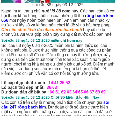
soi cầu 88 ngày 03-12-2025
Ngoài ra tại trang chủ
nuôi lô 88 com
này. Các bạn còn có cơ
hội tham khảo bảng chốt số của những lô thủ
rồng bạch kim
666
mỗi ngày hoàn toàn miễn phí. Anh em nên cân nhắc kỹ
trước khi lấy số và không nên chơi lô đề vì nó bất hợp pháp.
Chỉ nên chơi lô tô do nhà nước ban hành
hay xổ số tự
chọn vừa vui vừa góp phần xây dựng đất nước các bạn nhé.
Soi cầu 88 ngày 03-12-2025 miễn phí
hôm nay
Soi cầu 88 ngày 03-12-2025 miễn phí là hình thức soi cầu
không mất phí. Được thực hiện thông qua các công cụ phân
tích kết quả xổ số đã có. Các công cụ này thường được xây
dựng dựa trên các thuật toán tính toán xác suất. Nhằm giúp
người chơi tăng khả năng dự đoán kết quả xổ số. Điểm mạnh
của việc sử dụng soi cầu xsmb miễn phí là bạn có thể tiết
kiệm được chi phí và vẫn có cơ hội trúng thưởng lớn.
Lô cặp đẹp nhất xsmb:
14 41 25 52
Lô bạch thủ đẹp nhất:
36 63
Dự đoán dàn đề bất bại:
60 61 62 63 64 65 66 67 68 69
Soi cầu 88 ngày 03-12-2025
Chốt Số Miền Bắc Hôm Nay
Các con số trên đây là những phân tích của chuyên gia
soi
cầu 247 rồng bạch kim
. Dự đoán chốt số được thực hiện
một cách ngẫu nhiên. bằng cách dựa vào các con số đã ra ở