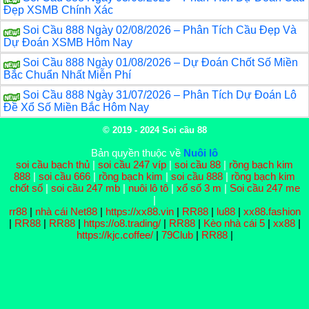
Đẹp XSMB Chính Xác
Soi Cầu 888 Ngày 02/08/2026 – Phân Tích Cầu Đẹp Và
Dự Đoán XSMB Hôm Nay
Soi Cầu 888 Ngày 01/08/2026 – Dự Đoán Chốt Số Miền
Bắc Chuẩn Nhất Miễn Phí
Soi Cầu 888 Ngày 31/07/2026 – Phân Tích Dự Đoán Lô
Đề Xổ Số Miền Bắc Hôm Nay
© 2019 - 2024
Soi cầu 88
Bản quyền thuộc về
Nuôi lô
soi cầu bạch thủ
|
soi cầu 247 víp
|
soi cầu 88
|
rồng bạch kim
888
|
soi cầu 666
|
rồng bạch kim
|
soi cầu 888
|
rồng bạch kim
chốt số
|
soi cầu 247 mb
|
nuôi lô tô
|
xổ số 3 m
|
Soi cầu 247 me
|
rr88
|
nhà cái Net88
|
https://xx88.vin
|
RR88
|
lu88
|
xx88.fashion
|
RR88
|
RR88
|
https://o8.trading/
|
RR88
|
Kèo nhà cái 5
|
xx88
|
https://kjc.coffee/
|
79Club
|
RR88
|