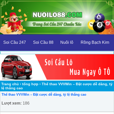
Soi Cầu 247
Soi Cầu 88
Nuôi lô
Rồng Bạch Kim
Trang chủ
›
tổng hợp
›
Thể thao VVVWin – Đặt cược dễ dàng, tỷ
lệ thắng cao
Thể thao VVVWin – Đặt cược dễ dàng, tỷ lệ thắng cao
Lượt xem:
186