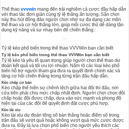
Thể thao
vvvwin
mang đến trải nghiệm cá cược đầy hấp dẫn
với thao tác đơn giản cùng tỷ lệ thắng ấn tượng. Sân chơi
này thu hút đông đảo người chơi nhờ sự đa dạng các môn
thể thao và cơ hội thắng lớn, giúp mỗi cược thủ dễ dàng tận
dụng kỹ năng và sự nhạy bén để chiến thắng.
Tỷ lệ kèo phổ biến trong thể thao VVVWin bạn cần biết
Tỷ lệ kèo phổ biến trong thể thao VVVWin bạn cần biết
Tỷ lệ kèo là yếu tố quan trọng giúp người chơi thể thao dự
đoán kết quả và tối ưu lợi nhuận. Nắm rõ các loại kèo phổ
biến hỗ trợ người tham gia đưa ra quyết định chính xác và
tăng cơ hội chiến thắng trong từng trận đấu hấp dẫn.
Kèo chấp cơ bản
Kèo chấp thể hiện sự chênh lệch giữa hai đội thi đấu, nơi
cửa trên phải chịu mức chấp nhất định. Người chơi chọn đội
chấp hoặc đội được chấp, dựa vào sức mạnh và phong độ
hiện tại của các đội để quyết định đặt cược phù hợp.
Kèo tài xỉu
Kèo tài xỉu dự đoán tổng số bàn thắng hoặc điểm số trong
trận đấu sẽ vượt quá hoặc không vượt quá mức cược được
đưa ra. Đây là lựa chọn phổ biến cho người yêu thích các