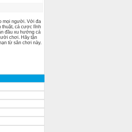
o mọi người. Với đa
n thuật, cá cược lĩnh
dẫn đầu xu hướng cá
ười chơi. Hãy tận
ạn từ sân chơi này.