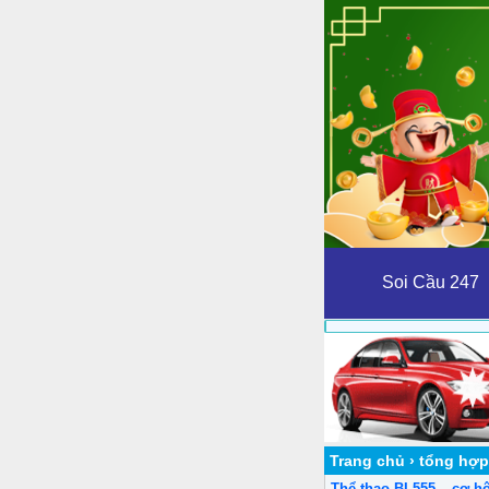
Soi Cầu 247
Trang chủ
›
tổng hợp
Thể thao BL555 – cơ h