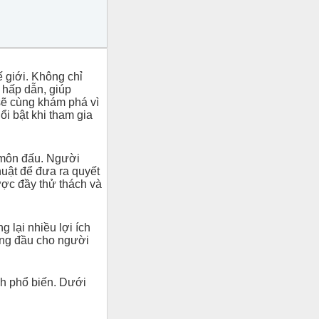
ế giới. Không chỉ
 hấp dẫn, giúp
 sẽ cùng khám phá vì
ổi bật khi tham gia
 môn đấu. Người
uật để đưa ra quyết
ược đầy thử thách và
 lại nhiều lợi ích
hàng đầu cho người
nh phổ biến. Dưới