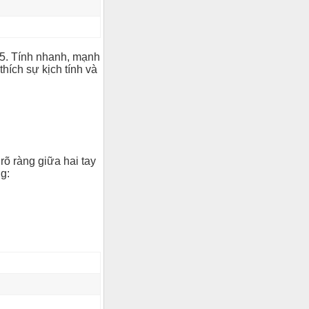
55. Tính nhanh, mạnh
thích sự kịch tính và
rõ ràng giữa hai tay
g: