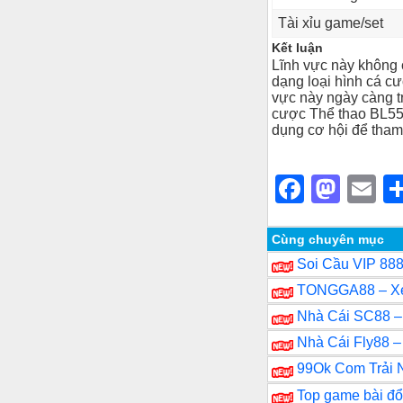
Tài xỉu game/set
Kết luận
Lĩnh vực này không 
dạng loại hình cá cượ
vực này ngày càng t
cược Thể thao BL555
dụng cơ hội để tham
F
M
E
a
a
m
c
st
ai
Cùng chuyên mục
Soi Cầu VIP 888
e
o
TONGGA88 – Xe
b
d
Nhà Cái SC88 – 
o
o
Nhà Cái Fly88 
o
n
99Ok Com Trải 
k
Top game bài đổ