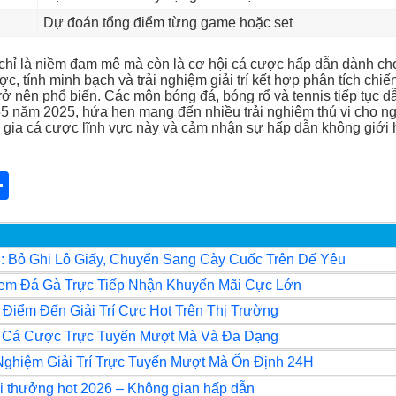
Dự đoán tổng điểm từng game hoặc set
chỉ là niềm đam mê mà còn là cơ hội cá cược hấp dẫn dành ch
c, tính minh bạch và trải nghiệm giải trí kết hợp phân tích chiế
rở nên phổ biến. Các môn bóng đá, bóng rổ và tennis tiếp tục 
 năm 2025, hứa hẹn mang đến nhiều trải nghiệm thú vị cho ng
 gia cá cược lĩnh vực này và cảm nhận sự hấp dẫn không giới h
S
h
l
ar
: Bỏ Ghi Lô Giấy, Chuyển Sang Cày Cuốc Trên Dế Yêu
e
m Đá Gà Trực Tiếp Nhận Khuyến Mãi Cực Lớn
Điểm Đến Giải Trí Cực Hot Trên Thị Trường
– Cá Cược Trực Tuyến Mượt Mà Và Đa Dạng
Nghiệm Giải Trí Trực Tuyến Mượt Mà Ổn Định 24H
i thưởng hot 2026 – Không gian hấp dẫn