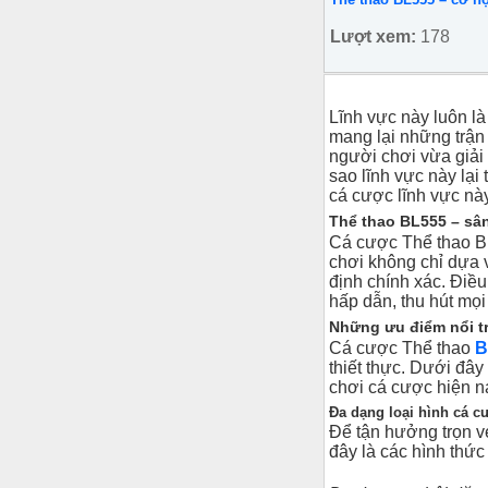
Lượt xem:
178
Lĩnh vực này luôn là
mang lại những trận 
người chơi vừa giải 
sao lĩnh vực này lại
cá cược lĩnh vực này
Thể thao BL555 – sâ
Cá cược Thể thao B
chơi không chỉ dựa 
định chính xác. Điề
hấp dẫn, thu hút mọ
Những ưu điểm nổi tr
Cá cược Thể thao
B
thiết thực. Dưới đây
chơi cá cược hiện n
Đa dạng loại hình cá c
Để tận hưởng trọn v
đây là các hình thứ