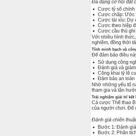
Đa dạng cơ hội đặt 
Cược tỷ số chính 
Cược chấp: Ước l
Cược tài xỉu: Dự
Cược theo hiệp đ
Cược cầu thủ ghi 
Với nhiều hình thức,
nghiệm, đồng thời tă
Tính minh bạch và côn
Để đảm bảo điều này
Sử dụng công nghệ
Đánh giá và giám 
Công khai tỷ lệ c
Đảm bảo an toàn t
Nhờ những yếu tố nà
tham gia và tận hưởn
Trải nghiệm giải trí kết
Cá cược Thể thao BL5
của người chơi. Để c
Đánh giá chiến thuật
Bước 1: Đánh giá
Bước 2: Phân tích