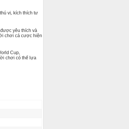
hú vị, kích thích tư
 được yêu thích và
ời chơi cá cược hiện
World Cup,
i chơi có thể lựa