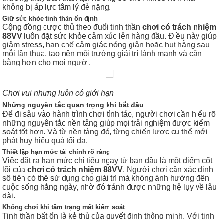
không bị áp lực tâm lý đè nặng.
Giữ sức khỏe tinh thần ổn định
Cộng đồng cược thủ theo đuổi tinh thần
chơi có trách nhiệm
88VV
luôn đặt sức khỏe cảm xúc lên hàng đầu. Điều này giúp
giảm stress, hạn chế cảm giác nóng giận hoặc hụt hẫng sau
mỗi lần thua, tạo nên môi trường giải trí lành mạnh và cân
bằng hơn cho mọi người.
Chơi vui nhưng luôn có giới hạn
Những nguyên tắc quan trọng khi bắt đầu
Để đi sâu vào hành trình chơi tỉnh táo, người chơi cần hiểu rõ
những nguyên tắc nền tảng giúp mọi trải nghiệm được kiểm
soát tốt hơn. Và từ nền tảng đó, từng chiến lược cụ thể mới
phát huy hiệu quả tối đa.
Thiết lập hạn mức tài chính rõ ràng
Việc đặt ra hạn mức chi tiêu ngay từ ban đầu là một điểm cốt
lõi của
chơi có trách nhiệm 88VV
. Người chơi cần xác định
số tiền có thể sử dụng cho giải trí mà không ảnh hưởng đến
cuộc sống hằng ngày, nhờ đó tránh được những hệ lụy về lâu
dài.
Không chơi khi tâm trạng mất kiểm soát
Tinh thần bất ổn là kẻ thù của quyết định thông minh. Với tinh