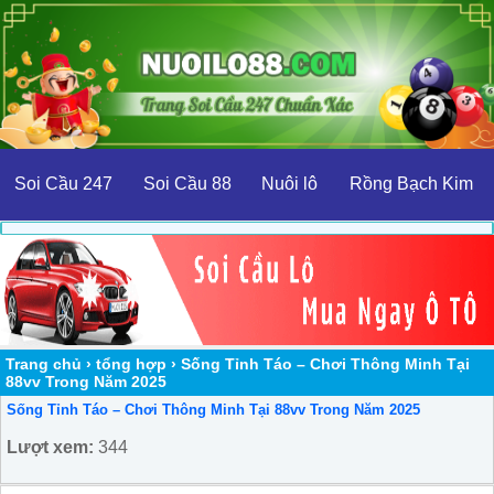
Soi Cầu 247
Soi Cầu 88
Nuôi lô
Rồng Bạch Kim
Trang chủ
›
tổng hợp
›
Sống Tỉnh Táo – Chơi Thông Minh Tại
88vv Trong Năm 2025
Sống Tỉnh Táo – Chơi Thông Minh Tại 88vv Trong Năm 2025
Lượt xem:
344