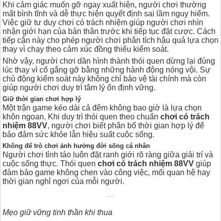
Khi cảm giác muốn gỡ ngay xuất hiện, người chơi thường
mất bình tĩnh và dễ thực hiện quyết định sai lầm nguy hiểm.
Việc giữ tư duy chơi có trách nhiệm giúp người chơi nhìn
nhận giới hạn của bản thân trước khi tiếp tục đặt cược. Cách
tiếp cận này cho phép người chơi phân tích hậu quả lựa chọn
thay vì chạy theo cảm xúc đồng thiếu kiểm soát.
Nhờ vậy, người chơi dần hình thành thói quen dừng lại đúng
lúc thay vì cố gắng gỡ bằng những hành động nóng vội. Sự
chủ động kiểm soát này không chỉ bảo vệ tài chính mà còn
giúp người chơi duy trì tâm lý ổn định vững.
Giữ thời gian chơi hợp lý
Một trận game kéo dài cả đêm không bao giờ là lựa chọn
khôn ngoan. Khi duy trì thói quen theo chuẩn
chơi có trách
nhiệm 88VV
, người chơi biết phân bổ thời gian hợp lý để
bảo đảm sức khỏe lẫn hiệu suất cuộc sống.
Không để trò chơi ảnh hưởng đời sống cá nhân
Người chơi tỉnh táo luôn đặt ranh giới rõ ràng giữa giải trí và
cuộc sống thực. Thói quen
chơi có trách nhiệm 88VV
giúp
đảm bảo game không chen vào công việc, mối quan hệ hay
thời gian nghỉ ngơi của mỗi người.
Mẹo giữ vững tinh thần khi thua