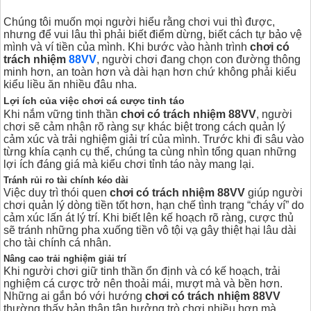
Chúng tôi muốn mọi người hiểu rằng chơi vui thì được,
nhưng để vui lâu thì phải biết điểm dừng, biết cách tự bảo vệ
mình và ví tiền của mình. Khi bước vào hành trình
chơi có
trách nhiệm
88VV
, người chơi đang chọn con đường thông
minh hơn, an toàn hơn và dài hạn hơn chứ không phải kiểu
kiểu liều ăn nhiều đâu nha.
Lợi ích của việc chơi cá cược tỉnh táo
Khi nắm vững tinh thần
chơi có trách nhiệm 88VV
, người
chơi sẽ cảm nhận rõ ràng sự khác biệt trong cách quản lý
cảm xúc và trải nghiệm giải trí của mình. Trước khi đi sâu vào
từng khía cạnh cụ thể, chúng ta cùng nhìn tổng quan những
lợi ích đáng giá mà kiểu chơi tỉnh táo này mang lại.
Tránh rủi ro tài chính kéo dài
Việc duy trì thói quen
chơi có trách nhiệm 88VV
giúp người
chơi quản lý dòng tiền tốt hơn, hạn chế tình trạng “cháy ví” do
cảm xúc lấn át lý trí. Khi biết lên kế hoạch rõ ràng, cược thủ
sẽ tránh những pha xuống tiền vô tội vạ gây thiệt hại lâu dài
cho tài chính cá nhân.
Nâng cao trải nghiệm giải trí
Khi người chơi giữ tinh thần ổn định và có kế hoạch, trải
nghiệm cá cược trở nên thoải mái, mượt mà và bền hơn.
Những ai gắn bó với hướng
chơi có trách nhiệm 88VV
thường thấy bản thân tận hưởng trò chơi nhiều hơn mà