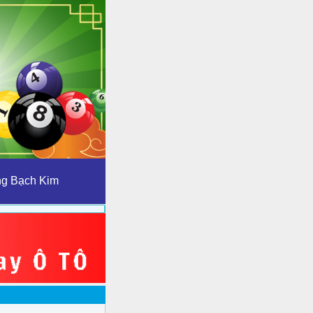
g Bạch Kim