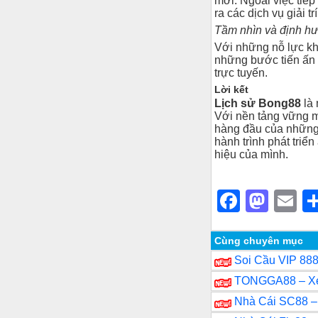
mới. Ngoài việc tiếp
ra các dịch vụ giải t
Tầm nhìn và định hướ
Với những nỗ lực k
những bước tiến ấn 
trực tuyến.
Lời kết
Lịch sử Bong88
là 
Với nền tảng vững m
hàng đầu của những 
hành trình phát tri
hiệu của mình.
F
M
E
a
a
m
c
st
ai
Cùng chuyên mục
Soi Cầu VIP 888
e
o
TONGGA88 – Xe
b
d
Nhà Cái SC88 – 
o
o