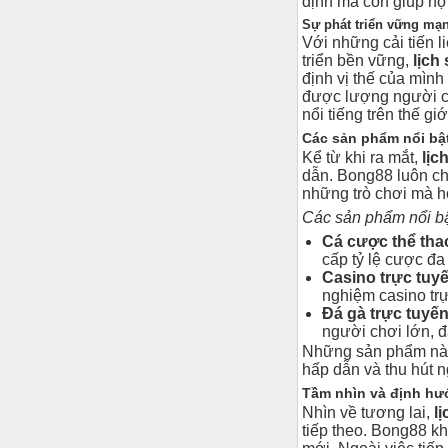
định mà còn giúp họ
Sự phát triển vững mạ
Với những cải tiến l
triển bền vững,
lịch
định vị thế của mình
được lượng người ch
nổi tiếng trên thế giớ
Các sản phẩm nổi bật
Kể từ khi ra mắt,
lịc
dẫn. Bong88 luôn ch
những trò chơi mà h
Các sản phẩm nổi bậ
Cá cược thể tha
cấp tỷ lệ cược đa
Casino trực tuy
nghiệm casino tr
Đá gà trực tuyế
người chơi lớn, đ
Những sản phẩm này 
hấp dẫn và thu hút 
Tầm nhìn và định hướ
Nhìn về tương lai,
l
tiếp theo. Bong88 k