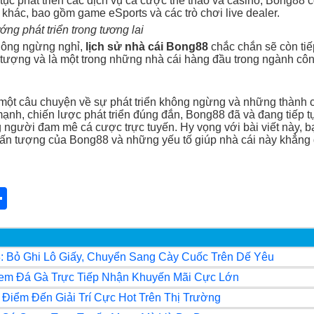
 tục phát triển các dịch vụ cá cược thể thao và casino, Bong88
rí khác, bao gồm game eSports và các trò chơi live dealer.
ng phát triển trong tương lai
hông ngừng nghỉ,
lịch sử nhà cái Bong88
chắc chắn sẽ còn tiế
tượng và là một trong những nhà cái hàng đầu trong ngành cô
một câu chuyện về sự phát triển không ngừng và những thành 
ạnh, chiến lược phát triển đúng đắn, Bong88 đã và đang tiếp t
người đam mê cá cược trực tuyến. Hy vọng với bài viết này, b
ển ấn tượng của Bong88 và những yếu tố giúp nhà cái này khẳn
S
h
l
ar
: Bỏ Ghi Lô Giấy, Chuyển Sang Cày Cuốc Trên Dế Yêu
e
m Đá Gà Trực Tiếp Nhận Khuyến Mãi Cực Lớn
Điểm Đến Giải Trí Cực Hot Trên Thị Trường