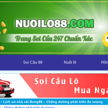
Soi Cầu 88
Nuôi lô
Rồn
›
Lịch sử nhà cái Bong88 – Chặng đường phát triển ấn tượng
8 – Chặng đường phát triển ấn tượng