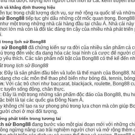
 thu hút được lượng lớn người chơi mới từ các kênh truyền th
nh và khẳng định thương hiệu
iên tục trong chất lượng dịch vụ, sự mở rộng ra quốc tế và nhữ
 sử Bong88
tiếp tục ghi dấu những cột mốc quan trọng. Bong8
 như một trong những nhà cái hàng đầu tại châu Á. Nhà cái này 
ơi lớn mà còn là đối tác đáng tin cậy của nhiều nhà phát tri
i.
 trong lịch sử Bong88
h sử Bong88
đã chứng kiến sự ra đời của nhiều sản phẩm cá 
ú trọng đến việc đa dạng hóa các loại hình cá cược để người c
ọ yêu thích. Các sản phẩm nổi bật của Bong88 có thể kể đến n
t trong lịch sử Bong88
o
: Đây là sản phẩm đầu tiên và luôn là thế mạnh của Bong88. 
 dạng cho các môn thể thao phổ biến như bóng đá, tennis, bóng r
ến
: Với các trò chơi như baccarat, blackjack, roulette, Bong88 c
ực tuyến sống động, chân thực.
n
: Đây là một trong những sản phẩm độc đáo của Bong88, thu h
ặc biệt là tại các quốc gia Đông Nam Á.
không chỉ tạo ra sự phong phú trong lựa chọn mà còn giúp B
người chơi ở mọi đối tượng.
ng phát triển trong tương lai
ịch sử Bong88
đang bước vào một giai đoạn mới với những chi
hông ngừng nâng cao trải nghiệm người chơi và mở rộng thêm