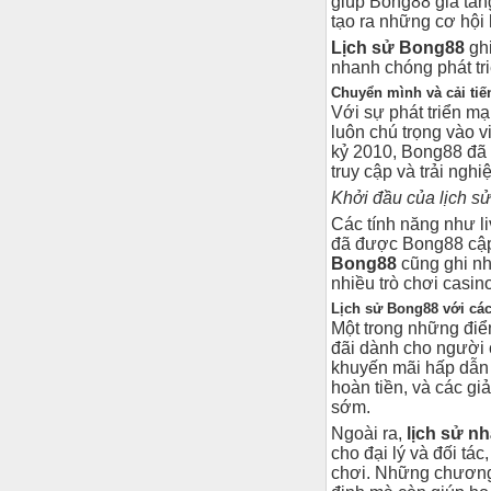
giúp Bong88 gia tăn
tạo ra những cơ hội 
Lịch sử Bong88
ghi
nhanh chóng phát tr
Chuyển mình và cải ti
Với sự phát triển m
luôn chú trọng vào 
kỷ 2010, Bong88 đã
truy cập và trải ngh
Khởi đầu của lịch s
Các tính năng như li
đã được Bong88 cập 
Bong88
cũng ghi nh
nhiều trò chơi casi
Lịch sử Bong88 với các
Một trong những điể
đãi dành cho người 
khuyến mãi hấp dẫn 
hoàn tiền, và các g
sớm.
Ngoài ra,
lịch sử n
cho đại lý và đối tá
chơi. Những chương 