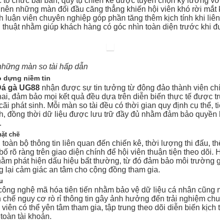
tổ chức bài bản, quy tụ chiến kê được tuyển chọn kỹ lưỡng với 
o nên những màn đối đầu căng thẳng khiến hội viên khó rời mắt
h luận viên chuyên nghiệp góp phần tăng thêm kịch tính khi liên 
n thuật nhằm giúp khách hàng có góc nhìn toàn diện trước khi 
những màn so tài hấp dẫn
o dựng niềm tin
á gà UG88
nhận được sự tin tưởng từ đông đảo thành viên chí
hai, đảm bảo mọi kết quả đều dựa trên diễn biến thực tế được tru
cãi phát sinh. Mỗi màn so tài đều có thời gian quy định cụ thể, t
h, đồng thời dữ liệu được lưu trữ đầy đủ nhằm đảm bảo quyền 
.
hặt chẽ
 toàn bộ thông tin liên quan đến chiến kê, thời lượng thi đấu, t
 rõ ràng trên giao diện chính để hội viên thuận tiện theo dõi. 
hằm phát hiện dấu hiệu bất thường, từ đó đảm bảo môi trường gi
 lại cảm giác an tâm cho cộng đồng tham gia.
u
ông nghệ mã hóa tiên tiến nhằm bảo vệ dữ liệu cá nhân cũng n
 chế nguy cơ rò rỉ thông tin gây ảnh hưởng đến trải nghiệm c
 viên có thể yên tâm tham gia, tập trung theo dõi diễn biến kịch
 toàn tài khoản.