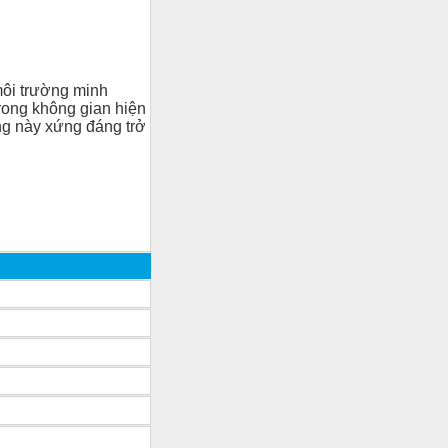
ôi trường minh
trong không gian hiện
ảng này xứng đáng trở