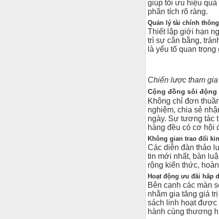
giúp tối ưu hiệu quả
phân tích rõ ràng.
Quản lý tài chính thôn
Thiết lập giới hạn 
trì sự cân bằng, trá
là yếu tố quan trọng
Chiến lược tham gia
Cộng đồng sôi động
Không chỉ đơn thuần 
nghiệm, chia sẻ nhậ
ngày. Sự tương tác t
hàng đều có cơ hội 
Không gian trao đổi k
Các diễn đàn thảo lu
tin mới nhất, bàn l
rộng kiến thức, hoàn
Hoạt động ưu đãi hấp 
Bên cạnh các màn so 
nhằm gia tăng giá tr
sách linh hoạt được
hành cùng thương h