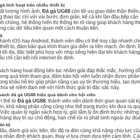
à linh hoạt trên nhiều thiết bị
ất lượng hình ảnh,
Đá gà UG88
còn tối ưu giao diện thân thiện
g thao tác chỉ với vài bước đơn giản, kể cả khi lần đầu tiếp cận
h chóng, hệ thống hiển thị thông tin rõ ràng giúp khách hàng theo
ùng các dữ liệu liên quan một cách thuận tiện.
ng
hành iOS hay Android, thành viên đều có thể truy cập nhanh 
thiết bị, đảm bảo quá trình tham gia diễn ra liền mạch, ổn định.
t tối đa, đặc biệt phù hợp với nhịp sống hiện đại khi khách hàng
u chỉ cần kết nối internet ổn định.
ách hàng hoạt động liên tục nhằm giải đáp thắc mắc, hướng dẫ
trong quá trình tham gia, đảm bảo hội viên luôn nhận được phả
ong khâu hỗ trợ góp phần nâng cao uy tín thương hiệu, tạo dự
chia sẻ niềm đam mê với hình thức giải trí đặc sắc này.
sảnh đá gà UG88 hiệu quả dành cho hội viên
ợi thế từ
Đá gà UG88
, thành viên nên dành thời gian quan sát 
yển, khả năng phản công cũng như thể trạng trước khi đưa ra qu
 Việc quản lý ngân sách hợp lý, giữ tâm lý ổn định trước những
hàng duy trì sự chủ động, hạn chế rủi ro phát sinh ngoài dự đo
ến kê
 đấu, đánh giá sức bền, tốc độ ra đòn cùng khả năng chịu lực củ
ra nhận định khách quan, thay vì lựa chọn dựa trên cảm tính. C