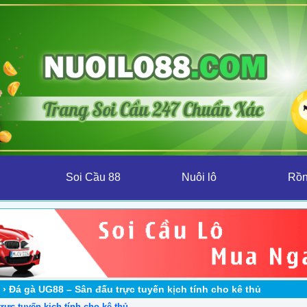
Soi Cầu 88
Nuôi lô
Rồn
›
Đá gà UG88 – Sân đấu trực tuyến kịch tính cho kê thủ
rực tuyến kịch tính cho kê thủ