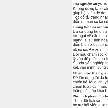
Trải nghiệm cược đá g
Không dừng lại ở ch
giúp hội viên dễ dàn
Tốc độ tải trang nhan
diễn ra màn so tài c
Tương thích đa nền tả
Dù sử dụng hệ điều 
trở ngại về cấu hình 
mang lại sự linh hoạ
diễn biến ở bất cứ đâ
Hỗ trợ tận tâm 24/7
Đội ngũ chăm sóc kh
lý vấn đề phát sinh 
Sự chuyên nghiệp tr
kết, văn minh, cùng 
Chiến lược tham gia 
Để tận dụng tối đa l
chiến kê, lối di chu
chiến lược cá nhân.
thẳng sẽ giúp khách 
Phân tích phong độ chi
Theo dõi lịch sử thi
hỗ trợ hội viên đưa 