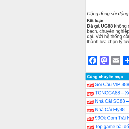
Cộng đồng sôi động
Kết luận
Đá gà UG88
không c
bạch, chuyên nghiệp,
đại. Với hệ thống cô
thành lựa chọn lý t
F
M
E
a
a
m
c
st
ai
Cùng chuyên mục
Soi Cầu VIP 888
e
o
TONGGA88 – Xe
b
d
Nhà Cái SC88 – 
o
o
Nhà Cái Fly88 
o
n
99Ok Com Trải 
k
Top game bài đổ