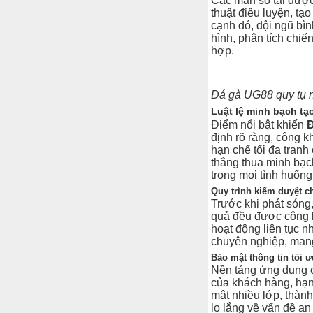
Các màn so tài được 
thuật điêu luyện, tạ
cạnh đó, đội ngũ bìn
hình, phân tích chiế
hợp.
Đá gà UG88 quy tụ 
Luật lệ minh bạch tạ
Điểm nổi bật khiến
Đ
định rõ ràng, công k
hạn chế tối đa tranh 
thắng thua minh bạc
trong mọi tình huống
Quy trình kiểm duyệt c
Trước khi phát sóng,
quả đều được công bố
hoạt động liên tục n
chuyên nghiệp, mang
Bảo mật thông tin tối ư
Nền tảng ứng dụng c
của khách hàng, hạn
mật nhiều lớp, thành
lo lắng về vấn đề an