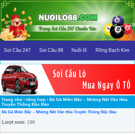
Soi Cầu 247
Soi Cầu 88
Nuôi lô
Rồng Bạch Kim
Trang chủ
›
tổng hợp
›
Đá Gà Miền Bắc – Những Nét Văn Hóa
Truyền Thống Độc Đáo
Đá Gà Miền Bắc – Những Nét Văn Hóa Truyền Thống Độc Đáo
Lượt xem:
196