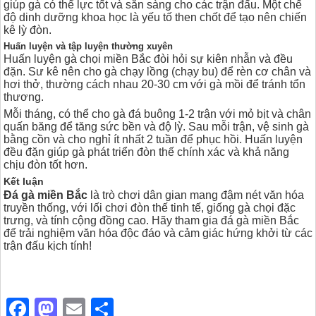
giúp gà có thể lực tốt và sẵn sàng cho các trận đấu. Một chế
độ dinh dưỡng khoa học là yếu tố then chốt để tạo nên chiến
kê lỳ đòn.
Huấn luyện và tập luyện thường xuyên
Huấn luyện gà chọi miền Bắc đòi hỏi sự kiên nhẫn và đều
đặn. Sư kê nên cho gà chạy lồng (chạy bu) để rèn cơ chân và
hơi thở, thường cách nhau 20-30 cm với gà mồi để tránh tổn
thương.
Mỗi tháng, có thể cho gà đá buông 1-2 trận với mỏ bịt và chân
quấn băng để tăng sức bền và độ lỳ. Sau mỗi trận, vệ sinh gà
bằng cồn và cho nghỉ ít nhất 2 tuần để phục hồi. Huấn luyện
đều đặn giúp gà phát triển đòn thế chính xác và khả năng
chịu đòn tốt hơn.
Kết luận
Đá gà miền Bắc
là trò chơi dân gian mang đậm nét văn hóa
truyền thống, với lối chơi đòn thế tinh tế, giống gà chọi đặc
trưng, và tính cộng đồng cao. Hãy tham gia đá gà miền Bắc
để trải nghiệm văn hóa độc đáo và cảm giác hứng khởi từ các
trận đấu kịch tính!
F
M
E
S