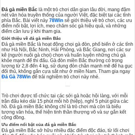
Đá gà miền Bắc
là một trò chơi dân gian lâu đời, mang đậm
nét văn hóa truyền thống của người Việt, đặc biệt tại các tỉnh
phía Bắc. Bài viết này
78Win
sẽ giới thiệu về trò chơi, các ưu
điểm nổi bật, lợi ích, mẹo chăm sóc gà hiệu quả, và những
điểm cần lưu ý khi tham gia.
Giới thiệu về đá gà miền Bắc
Đá gà miền Bắc là hoạt động chọi gà đòn, phổ biến ở các tỉnh
như Hà Nội, Bắc Ninh, Hải Phòng, và Bắc Giang, nơi các sư
kê (người nuôi gà chọi) chọn và huấn luyện những chú gà
khỏe mạnh để thi đấu. Gà đòn miền Bắc thường có trọng
lượng từ 2,8 đến 4 kg, sử dụng đòn chân mạnh mẽ để hạ gục
đối thủ, không gắn cựa sắt như ở miền Nam. Tham gia ngay
Đá Gà 78Win
để trải nghiệm trò chơi này nhé.
Trò chơi được tổ chức tại các sới gà hoặc hội làng, với mỗi
trận đấu kéo dài 15 phút mỗi hồ (hiệp), nghỉ 5 phút giữa các
hồ. Đá gà miền Bắc không chỉ là trò chơi mà còn là biểu
tượng văn hóa, thể hiện tinh thần thượng võ và sự gắn kết
cộng đồng.
Ưu điểm nổi bật của đá gà miền Bắc
Đá gà miền Bắc sở hữu nhiều đặc điểm độc đáo, từ lối chơi