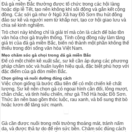
Đá gà miền Bắc thường được tổ chức trong các hội làng
hoặc dịp lễ Tết, tạo nên không khí sôi động và gắn kết cộng
đồng. Các sới gà như ở Ngũ Xã hay Đồ Sơn thu hút đông
đảo sư kê và người xem từ khắp nơi, tạo cơ hội giao lưu và
chia sẻ kinh nghiệm.
Trò chơi này không chỉ là giải trí mà còn là cách để bảo tồn
văn hóa chọi gà truyền thống. Tính cộng đồng này làm tăng
giá trị của đá gà miền Bắc, biến nó thành một phần không thể
thiếu trong đời sống văn hóa Việt Nam.
Mẹo chăm sóc gà chọi trong đá gà miền Bắc
Để có một chiến kê xuất sắc, sư kê cần áp dụng các phương
pháp chăm sóc và huấn luyện hiệu quả, đặc biệt phù hợp với
đặc điểm của gà đòn miền Bắc.
Chọn giống và nuôi dưỡng đúng cách
Việc chọn giống là bước đầu tiên để có một chiến kê chất
lượng. Sư kê nên chọn gà có ngoại hình cân đối, lông mượt,
chân chắc, và tính hiếu chiến, như gà Thổ Hà hoặc Đồ Sơn.
Thức ăn nên bao gồm thóc luộc, rau xanh, và bổ sung thịt bò
hoặc lươn để tăng sức mạnh.
Gà cần được nuôi trong môi trường thoáng mát, tránh nấm
da, và được thả tự do để rèn sức bền. Chăm sóc đúng cách