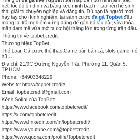
Thế giới
đá gà live Topbet
luôn hấp dẫn bởi hình ảnh sắc
nét, tốc độ ổn định và bảng kèo minh bạch – tạo nên hệ sinh
thái giải trí chuyên nghiệp và đáng tin. Dù bạn là người mới
hay tay chơi kinh nghiệm, tại sảnh cược
đá gà Topbet
đều
mang lại trải nghiệm xứng đáng để gắn bó lâu dài, vừa thỏa
mãn đam mê vừa mở ra cơ hội thắng lớn trong từng trận đấu.
Thông tin về topbet.credit:
Thương hiệu: TopBet
Thể Loại: Cá cược thể thao,Game bài, bắn cá, slots game, nổ
hũ…
Địa chỉ: 21/9C Đường Nguyễn Trãi, Phường 11, Quận 5,
TP.HCM
Phone: +84903348229
Website: https://topbet.credit/
Email: topbetcredit@gmail.com
Kênh Solial của TopBet:
https://www.facebook.com/topbetcredit/
https://x.com/topbetcredit
https://www.linkedin.com/in/topbetcredit/
https://www.youtube.com/@topbetcredit
https://www.quora.com/profile/Topbetcredit