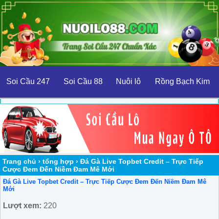
Soi Cầu 247
Soi Cầu 88
Nuôi lô
Rồng Bạch Kim
Trang chủ
›
tổng hợp
›
Đá Gà Live Topbet Credit – Trực Tiếp
Cược Đem Đến Niềm Đam Mê Mới
Đá Gà Live Topbet Credit – Trực Tiếp Cược Đem Đến Niềm Đam Mê
Mới
Lượt xem:
220