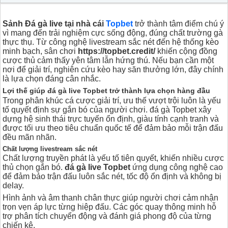
Sảnh Đá gà live tại nhà cái
Topbet
trở thành tâm điểm chú ý
vì mang đến trải nghiệm cực sống động, đúng chất trường gà
thực thụ. Từ công nghệ livestream sắc nét đến hệ thống kèo
minh bạch, sân chơi
https://topbet.credit/
khiến cộng đồng
cược thủ cảm thấy yên tâm lẫn hứng thú. Nếu bạn cần một
nơi để giải trí, nghiên cứu kèo hay săn thưởng lớn, đây chính
là lựa chọn đáng cân nhắc.
Lợi thế giúp đá gà live Topbet trở thành lựa chọn hàng đầu
Trong phân khúc cá cược giải trí, ưu thế vượt trội luôn là yếu
tố quyết định sự gắn bó của người chơi. đá gà Topbet xây
dựng hệ sinh thái trực tuyến ổn định, giàu tính cạnh tranh và
được tối ưu theo tiêu chuẩn quốc tế để đảm bảo mỗi trận đấu
đều mãn nhãn.
Chất lượng livestream sắc nét
Chất lượng truyền phát là yếu tố tiên quyết, khiến nhiều cược
thủ chọn gắn bó.
đá gà live Topbet
ứng dụng công nghệ cao
để đảm bảo trận đấu luôn sắc nét, tốc độ ổn định và không bị
delay.
Hình ảnh và âm thanh chân thực giúp người chơi cảm nhận
trọn vẹn áp lực từng hiệp đấu. Các góc quay thông minh hỗ
trợ phân tích chuyển động và đánh giá phong độ của từng
chiến kê.