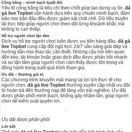
Công bằng – minh bạch tuyệt đối
Yếu tố công bằng là tiêu chí then chốt giúp tạo dựng uy tín.
đá
gà live Topbet
vận hành dựa trên quy chuẩn minh bạch, đảm
bảo mọi trận đấu đều được giám sát chặt chẽ. Dữ liệu truyền
tải trực tiếp giúp người chơi theo dõi từng khoảnh khắc mà
không lo can thiệp.
Hỗ trợ người chơi tận tâm
Dịch vụ hỗ trợ người chơi luôn được ưu tiên hàng đầu.
đá gà
live Topbet
cung cấp đội ngũ trực 24/7 sẵn sàng giải đáp và
hướng dẫn mọi thao tác cần thiết. Những câu hỏi liên quan
đến kèo, tài khoản hoặc giao dịch đều được phản hồi nhanh
và sự tận tâm giúp người chơi cảm thấy được tôn trọng và
đồng hành trong suốt quá trình tham gia.
Ưu đãi – thưởng giá trị
Các chương trình khuyến mãi mang lại lợi ích thực tế cho
người chơi.
đá gà live Topbet
thường xuyên cập nhật ưu đãi
từ hoàn trả đến thưởng nạp để tăng vốn trải nghiệm. Ưu đãi
được phân phối minh bạch, không gây nhầm lẫn, giúp người
chơi dễ kiểm soát quyền lợi.
Ưu đãi được phân phối
Lời kết