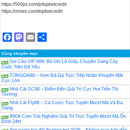
https://500px.com/p/topbetcredit
https://vimeo.com/topbetcredit
F
M
E
S
a
a
m
h
c
st
ail
ar
Cùng chuyên mục
Soi Cầu VIP 888: Bỏ Ghi Lô Giấy, Chuyển Sang Cày
e
o
e
Cuốc Trên Dế Yêu
b
d
TONGGA88 – Xem Đá Gà Trực Tiếp Nhận Khuyến Mãi
Cực Lớn
o
o
Nhà Cái SC88 – Điểm Đến Giải Trí Cực Hot Trên Thị
o
n
Trường
k
Nhà Cái Fly88 – Cá Cược Trực Tuyến Mượt Mà Và Đa
Dạng
99Ok Com Trải Nghiệm Giải Trí Trực Tuyến Mượt Mà Ổn
Định 24H
Top game bài đổi thưởng hot 2026 – Không gian hấp dẫn