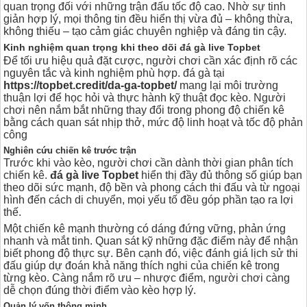
quan trọng đối với những trận đấu tốc độ cao. Nhờ sự tinh
giản hợp lý, mọi thông tin đều hiển thị vừa đủ – không thừa,
không thiếu – tạo cảm giác chuyên nghiệp và đáng tin cậy.
Kinh nghiệm quan trọng khi theo dõi đá gà live Topbet
Để tối ưu hiệu quả đặt cược, người chơi cần xác định rõ các
nguyên tắc và kinh nghiệm phù hợp. đá gà tại
https://topbet.credit/da-ga-topbet/
mang lại môi trường
thuận lợi để học hỏi và thực hành kỹ thuật đọc kèo. Người
chơi nên nắm bắt những thay đổi trong phong độ chiến kê
bằng cách quan sát nhịp thở, mức độ linh hoạt và tốc độ phản
công
Nghiên cứu chiến kê trước trận
Trước khi vào kèo, người chơi cần dành thời gian phân tích
chiến kê.
đá gà live Topbet
hiển thị đầy đủ thông số giúp bạn
theo dõi sức mạnh, độ bền và phong cách thi đấu và từ ngoại
hình đến cách di chuyển, mọi yếu tố đều góp phần tạo ra lợi
thế.
Một chiến kê mạnh thường có dáng đứng vững, phản ứng
nhanh và mắt tinh. Quan sát kỹ những đặc điểm này để nhận
biết phong độ thực sự. Bên cạnh đó, việc đánh giá lịch sử thi
đấu giúp dự đoán khả năng thích nghi của chiến kê trong
từng kèo. Càng nắm rõ ưu – nhược điểm, người chơi càng
dễ chọn đúng thời điểm vào kèo hợp lý.
Quản lý vốn thông minh