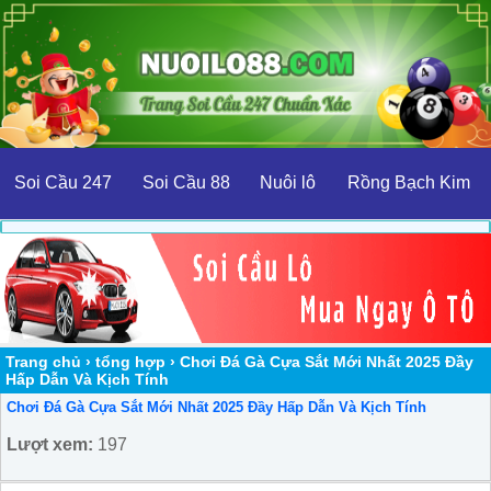
Soi Cầu 247
Soi Cầu 88
Nuôi lô
Rồng Bạch Kim
Trang chủ
›
tổng hợp
›
Chơi Đá Gà Cựa Sắt Mới Nhất 2025 Đầy
Hấp Dẫn Và Kịch Tính
Chơi Đá Gà Cựa Sắt Mới Nhất 2025 Đầy Hấp Dẫn Và Kịch Tính
Lượt xem:
197