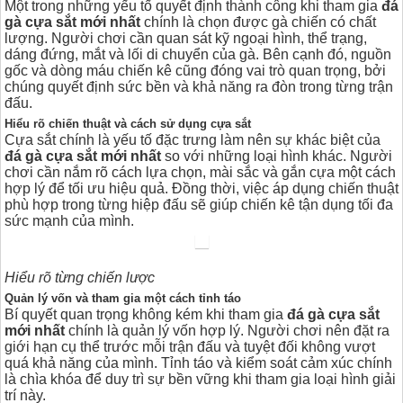
Một trong những yếu tố quyết định thành công khi tham gia
đá
gà cựa sắt mới nhất
chính là chọn được gà chiến có chất
lượng. Người chơi cần quan sát kỹ ngoại hình, thể trạng,
dáng đứng, mắt và lối di chuyển của gà. Bên cạnh đó, nguồn
gốc và dòng máu chiến kê cũng đóng vai trò quan trọng, bởi
chúng quyết định sức bền và khả năng ra đòn trong từng trận
đấu.
Hiểu rõ chiến thuật và cách sử dụng cựa sắt
Cựa sắt chính là yếu tố đặc trưng làm nên sự khác biệt của
đá gà cựa sắt mới nhất
so với những loại hình khác. Người
chơi cần nắm rõ cách lựa chọn, mài sắc và gắn cựa một cách
hợp lý để tối ưu hiệu quả. Đồng thời, việc áp dụng chiến thuật
phù hợp trong từng hiệp đấu sẽ giúp chiến kê tận dụng tối đa
sức mạnh của mình.
Hiểu rõ từng chiến lược
Quản lý vốn và tham gia một cách tỉnh táo
Bí quyết quan trọng không kém khi tham gia
đá gà cựa sắt
mới nhất
chính là quản lý vốn hợp lý. Người chơi nên đặt ra
giới hạn cụ thể trước mỗi trận đấu và tuyệt đối không vượt
quá khả năng của mình. Tỉnh táo và kiểm soát cảm xúc chính
là chìa khóa để duy trì sự bền vững khi tham gia loại hình giải
trí này.