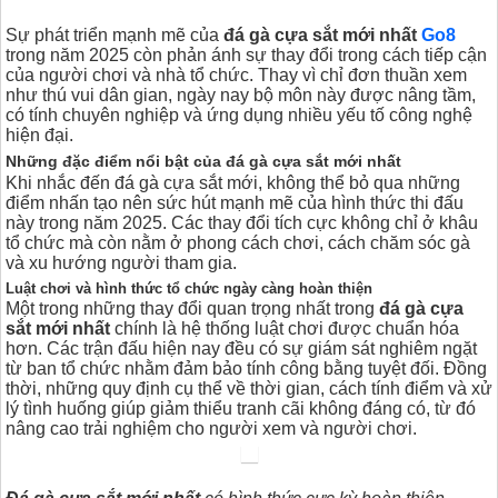
Sự phát triển mạnh mẽ của
đá gà cựa sắt mới nhất
Go8
trong năm 2025 còn phản ánh sự thay đổi trong cách tiếp cận
của người chơi và nhà tổ chức. Thay vì chỉ đơn thuần xem
như thú vui dân gian, ngày nay bộ môn này được nâng tầm,
có tính chuyên nghiệp và ứng dụng nhiều yếu tố công nghệ
hiện đại.
Những đặc điểm nổi bật của đá gà cựa sắt mới nhất
Khi nhắc đến đá gà cựa sắt mới, không thể bỏ qua những
điểm nhấn tạo nên sức hút mạnh mẽ của hình thức thi đấu
này trong năm 2025. Các thay đổi tích cực không chỉ ở khâu
tổ chức mà còn nằm ở phong cách chơi, cách chăm sóc gà
và xu hướng người tham gia.
Luật chơi và hình thức tổ chức ngày càng hoàn thiện
Một trong những thay đổi quan trọng nhất trong
đá gà cựa
sắt mới nhất
chính là hệ thống luật chơi được chuẩn hóa
hơn. Các trận đấu hiện nay đều có sự giám sát nghiêm ngặt
từ ban tổ chức nhằm đảm bảo tính công bằng tuyệt đối. Đồng
thời, những quy định cụ thể về thời gian, cách tính điểm và xử
lý tình huống giúp giảm thiểu tranh cãi không đáng có, từ đó
nâng cao trải nghiệm cho người xem và người chơi.