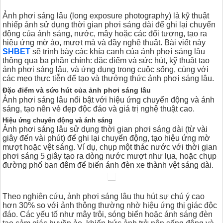
Ảnh phơi sáng lâu (long exposure photography) là kỹ thuật
nhiếp ảnh sử dụng thời gian phơi sáng dài để ghi lại chuyển
động của ánh sáng, nước, mây hoặc các đối tượng, tạo ra
hiệu ứng mờ ảo, mượt mà và đầy nghệ thuật. Bài viết này
SHBET
sẽ trình bày các khía cạnh của ảnh phơi sáng lâu
thông qua ba phần chính: đặc điểm và sức hút, kỹ thuật tạo
ảnh phơi sáng lâu, và ứng dụng trong cuộc sống, cùng với
các mẹo thực tiễn để tạo và thưởng thức ảnh phơi sáng lâu.
Đặc điểm và sức hút của ảnh phơi sáng lâu
Ảnh phơi sáng lâu nổi bật với hiệu ứng chuyển động và ánh
sáng, tạo nên vẻ đẹp độc đáo và giá trị nghệ thuật cao.
Hiệu ứng chuyển động và ánh sáng
Ảnh phơi sáng lâu sử dụng thời gian phơi sáng dài (từ vài
giây đến vài phút) để ghi lại chuyển động, tạo hiệu ứng mờ
mượt hoặc vệt sáng. Ví dụ, chụp một thác nước với thời gian
phơi sáng 5 giây tạo ra dòng nước mượt như lụa, hoặc chụp
đường phố ban đêm để biến ánh đèn xe thành vệt sáng dài.
Theo nghiên cứu, ảnh phơi sáng lâu thu hút sự chú ý cao
hơn 30% so với ảnh thông thường nhờ hiệu ứng thị giác độc
đáo. Các yếu tố như mây trôi, sóng biển hoặc ánh sáng đèn