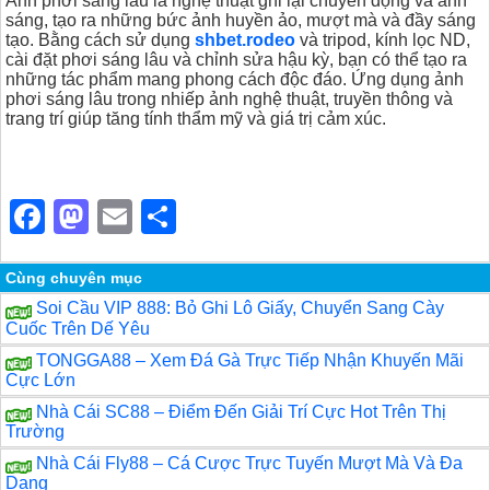
Ảnh phơi sáng lâu là nghệ thuật ghi lại chuyển động và ánh
sáng, tạo ra những bức ảnh huyền ảo, mượt mà và đầy sáng
tạo. Bằng cách sử dụng
shbet.rodeo
và tripod, kính lọc ND,
cài đặt phơi sáng lâu và chỉnh sửa hậu kỳ, bạn có thể tạo ra
những tác phẩm mang phong cách độc đáo. Ứng dụng ảnh
phơi sáng lâu trong nhiếp ảnh nghệ thuật, truyền thông và
trang trí giúp tăng tính thẩm mỹ và giá trị cảm xúc.
F
M
E
S
a
a
m
h
c
st
ail
ar
Cùng chuyên mục
Soi Cầu VIP 888: Bỏ Ghi Lô Giấy, Chuyển Sang Cày
e
o
e
Cuốc Trên Dế Yêu
b
d
TONGGA88 – Xem Đá Gà Trực Tiếp Nhận Khuyến Mãi
Cực Lớn
o
o
Nhà Cái SC88 – Điểm Đến Giải Trí Cực Hot Trên Thị
o
n
Trường
k
Nhà Cái Fly88 – Cá Cược Trực Tuyến Mượt Mà Và Đa
Dạng