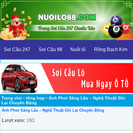
Soi Cầu 247
Soi Cầu 88
Nuôi lô
Rồng Bạch Kim
Trang chủ
›
tổng hợp
›
Ảnh Phơi Sáng Lâu – Nghệ Thuật Ghi
Lại Chuyển Động
Ảnh Phơi Sáng Lâu – Nghệ Thuật Ghi Lại Chuyển Động
Lượt xem:
193