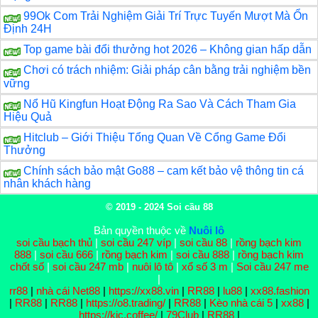
99Ok Com Trải Nghiệm Giải Trí Trực Tuyến Mượt Mà Ổn
Định 24H
Top game bài đổi thưởng hot 2026 – Không gian hấp dẫn
Chơi có trách nhiệm: Giải pháp cân bằng trải nghiệm bền
vững
Nổ Hũ Kingfun Hoạt Động Ra Sao Và Cách Tham Gia
Hiệu Quả
Hitclub – Giới Thiệu Tổng Quan Về Cổng Game Đổi
Thưởng
Chính sách bảo mật Go88 – cam kết bảo vệ thông tin cá
nhân khách hàng
© 2019 - 2024
Soi cầu 88
Bản quyền thuộc về
Nuôi lô
soi cầu bạch thủ
|
soi cầu 247 víp
|
soi cầu 88
|
rồng bạch kim
888
|
soi cầu 666
|
rồng bạch kim
|
soi cầu 888
|
rồng bạch kim
chốt số
|
soi cầu 247 mb
|
nuôi lô tô
|
xổ số 3 m
|
Soi cầu 247 me
|
rr88
|
nhà cái Net88
|
https://xx88.vin
|
RR88
|
lu88
|
xx88.fashion
|
RR88
|
RR88
|
https://o8.trading/
|
RR88
|
Kèo nhà cái 5
|
xx88
|
https://kjc.coffee/
|
79Club
|
RR88
|