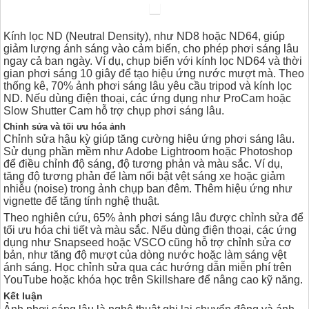
Kính lọc ND (Neutral Density), như ND8 hoặc ND64, giúp
giảm lượng ánh sáng vào cảm biến, cho phép phơi sáng lâu
ngay cả ban ngày. Ví dụ, chụp biển với kính lọc ND64 và thời
gian phơi sáng 10 giây để tạo hiệu ứng nước mượt mà. Theo
thống kê, 70% ảnh phơi sáng lâu yêu cầu tripod và kính lọc
ND. Nếu dùng điện thoại, các ứng dụng như ProCam hoặc
Slow Shutter Cam hỗ trợ chụp phơi sáng lâu.
Chỉnh sửa và tối ưu hóa ảnh
Chỉnh sửa hậu kỳ giúp tăng cường hiệu ứng phơi sáng lâu.
Sử dụng phần mềm như Adobe Lightroom hoặc Photoshop
để điều chỉnh độ sáng, độ tương phản và màu sắc. Ví dụ,
tăng độ tương phản để làm nổi bật vệt sáng xe hoặc giảm
nhiễu (noise) trong ảnh chụp ban đêm. Thêm hiệu ứng như
vignette để tăng tính nghệ thuật.
Theo nghiên cứu, 65% ảnh phơi sáng lâu được chỉnh sửa để
tối ưu hóa chi tiết và màu sắc. Nếu dùng điện thoại, các ứng
dụng như Snapseed hoặc VSCO cũng hỗ trợ chỉnh sửa cơ
bản, như tăng độ mượt của dòng nước hoặc làm sáng vệt
ánh sáng. Học chỉnh sửa qua các hướng dẫn miễn phí trên
YouTube hoặc khóa học trên Skillshare để nâng cao kỹ năng.
Kết luận