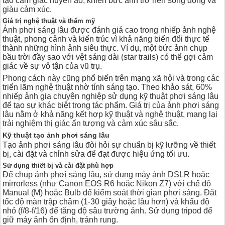
tạo cảm giác huyền ảo, khiến bức ảnh trở nên sống động và
giàu cảm xúc.
Giá trị nghệ thuật và thẩm mỹ
Ảnh phơi sáng lâu được đánh giá cao trong nhiếp ảnh nghệ
thuật, phong cảnh và kiến trúc vì khả năng biến đổi thực tế
thành những hình ảnh siêu thực. Ví dụ, một bức ảnh chụp
bầu trời đầy sao với vệt sáng dài (star trails) có thể gợi cảm
giác về sự vô tận của vũ trụ.
Phong cách này cũng phổ biến trên mạng xã hội và trong các
triển lãm nghệ thuật nhờ tính sáng tạo. Theo khảo sát, 60%
nhiếp ảnh gia chuyên nghiệp sử dụng kỹ thuật phơi sáng lâu
để tạo sự khác biệt trong tác phẩm. Giá trị của ảnh phơi sáng
lâu nằm ở khả năng kết hợp kỹ thuật và nghệ thuật, mang lại
trải nghiệm thị giác ấn tượng và cảm xúc sâu sắc.
Kỹ thuật tạo ảnh phơi sáng lâu
Tạo ảnh phơi sáng lâu đòi hỏi sự chuẩn bị kỹ lưỡng về thiết
bị, cài đặt và chỉnh sửa để đạt được hiệu ứng tối ưu.
Sử dụng thiết bị và cài đặt phù hợp
Để chụp ảnh phơi sáng lâu, sử dụng máy ảnh DSLR hoặc
mirrorless (như Canon EOS R6 hoặc Nikon Z7) với chế độ
Manual (M) hoặc Bulb để kiểm soát thời gian phơi sáng. Đặt
tốc độ màn trập chậm (1-30 giây hoặc lâu hơn) và khẩu độ
nhỏ (f/8-f/16) để tăng độ sâu trường ảnh. Sử dụng tripod để
giữ máy ảnh ổn định, tránh rung.