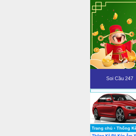
Soi Cầu 247
Trang chủ
›
Thống K
Thống Kê Đề Kép Âm 