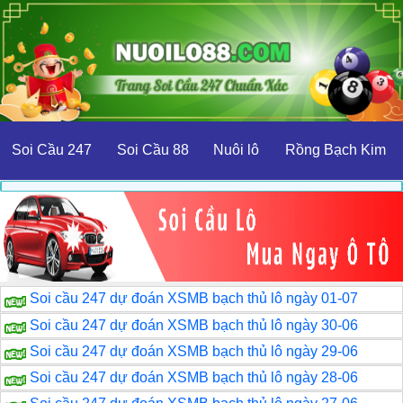
Soi Cầu 247
Soi Cầu 88
Nuôi lô
Rồng Bạch Kim
Soi cầu 247 dự đoán XSMB bạch thủ lô ngày 01-07
Soi cầu 247 dự đoán XSMB bạch thủ lô ngày 30-06
Soi cầu 247 dự đoán XSMB bạch thủ lô ngày 29-06
Soi cầu 247 dự đoán XSMB bạch thủ lô ngày 28-06