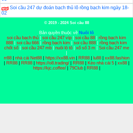
Soi cầu 247 dự đoán bạch thủ lô rồng bạch kim ngày 18-
02
© 2019 - 2024
Soi cầu 88
Bản quyền thuộc về
Nuôi lô
soi cầu bạch thủ
|
soi cầu 247 víp
|
soi cầu 88
|
rồng bạch kim
888
|
soi cầu 666
|
rồng bạch kim
|
soi cầu 888
|
rồng bạch kim
chốt số
|
soi cầu 247 mb
|
nuôi lô tô
|
xổ số 3 m
|
Soi cầu 247 me
|
rr88
|
nhà cái Net88
|
https://xx88.vin
|
RR88
|
lu88
|
xx88.fashion
|
RR88
|
RR88
|
https://o8.trading/
|
RR88
|
Kèo nhà cái 5
|
xx88
|
https://kjc.coffee/
|
79Club
|
RR88
|