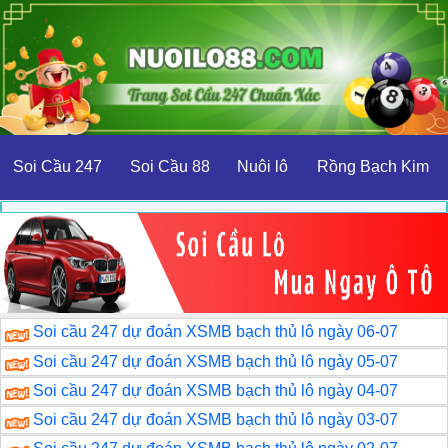
Soi Cầu 247
Soi Cầu 88
Nuôi lô
Rồng Bạch Kim
Soi cầu 247 dự đoán XSMB bạch thủ lô ngày 06-07
Soi cầu 247 dự đoán XSMB bạch thủ lô ngày 05-07
Soi cầu 247 dự đoán XSMB bạch thủ lô ngày 04-07
Soi cầu 247 dự đoán XSMB bạch thủ lô ngày 03-07