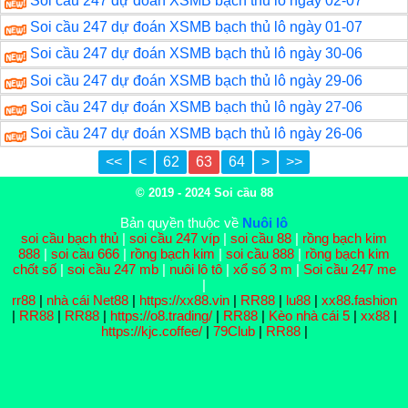
Soi cầu 247 dự đoán XSMB bạch thủ lô ngày 02-07
Soi cầu 247 dự đoán XSMB bạch thủ lô ngày 01-07
Soi cầu 247 dự đoán XSMB bạch thủ lô ngày 30-06
Soi cầu 247 dự đoán XSMB bạch thủ lô ngày 29-06
Soi cầu 247 dự đoán XSMB bạch thủ lô ngày 27-06
Soi cầu 247 dự đoán XSMB bạch thủ lô ngày 26-06
<<
<
62
63
64
>
>>
© 2019 - 2024
Soi cầu 88
Bản quyền thuộc về
Nuôi lô
soi cầu bạch thủ
|
soi cầu 247 víp
|
soi cầu 88
|
rồng bạch kim
888
|
soi cầu 666
|
rồng bạch kim
|
soi cầu 888
|
rồng bạch kim
chốt số
|
soi cầu 247 mb
|
nuôi lô tô
|
xổ số 3 m
|
Soi cầu 247 me
|
rr88
|
nhà cái Net88
|
https://xx88.vin
|
RR88
|
lu88
|
xx88.fashion
|
RR88
|
RR88
|
https://o8.trading/
|
RR88
|
Kèo nhà cái 5
|
xx88
|
https://kjc.coffee/
|
79Club
|
RR88
|