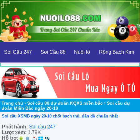
Soi Cầu 247
Soi Cầu 88
Nuôi lô
Rồng Bạch Kim
Trang chủ
›
Soi cầu 88 dự đoán KQXS miền bắc
›
Soi cầu dự
đoán Miền Bắc ngày 20-10
Soi cầu XSMB ngày 20-10 chốt bạch thủ, dàn đề chuẩn nhất
Phát hành:
Soi cầu 247
Lượt xem:
1.79K
Hỗ trợ: