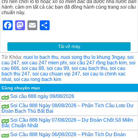
chỉ nên chơi lô tô hoặc
xổ số miền bắc đã được nhà nước ban
hành
. cảm ơn tất cả các bạn đã đồng hành cùng trang
soi cầu
chuẩn
này.
F
M
E
S
a
a
m
h
c
st
ail
ar
Tải về máy
e
o
e
Từ Khóa:
nuoi lo bach thu
,
nuoi song thu lo khung 3ngay
,
soi
b
d
cau 247
,
soi cau 247 mien phi
,
soi cầu 247 rồng bạch kim
,
soi
cau 666
,
soi cau 88
,
soi cau 99
,
soi cau bach thu
,
soi cau
o
o
bach thu 247
,
soi cau chuan vip 247
,
soi cau lo chinh xac
nhat
,
soi cau rong bach kim
o
n
Cùng chuyên mục
k
Soi cầu 888 ngày 09/08/2026
Soi Cầu 888 Ngày 08/08/2026 – Phân Tích Cầu Loto Dự
Đoán Bạch Thủ Bất Bại
Soi Cầu 888 Ngày 07/08/2026 – Dự Đoán Chốt Số Miền
Bắc Chuẩn Nhất
Soi Cầu 888 Ngày 06/08/2026 – Phân Tích Dự Đoán