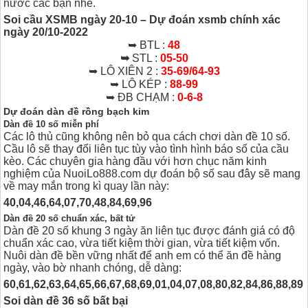
nước các bạn nhé.
Soi cầu XSMB ngày 20-10 – Dự đoán xsmb chính xác
ngày 20/10-2022
➥ BTL :
48
➥
STL :
05-50
➥ LÔ XIÊN 2 :
35-69/64-93
➥ LÔ KÉP :
88-99
➥ ĐB CHẠM :
0-6-8
Dự đoán dàn đề rồng bạch kim
Dàn đề 10 số miễn phí
Các lô thủ cũng không nên bỏ qua cách chơi dàn đề 10 số.
Cầu lô sẽ thay đổi liên tục tùy vào tình hình báo số của cầu
kèo. Các chuyên gia hàng đầu với hơn chục năm kinh
nghiệm của NuoiLo888.com dự đoán bộ số sau đây sẽ mang
về may mắn trong kì quay lần này:
40,04,46,64,07,70,48,84,69,96
Dàn đề 20 số chuẩn xác, bất tử
Dàn đề 20 số khung 3 ngày ăn liên tục được đánh giá có độ
chuẩn xác cao, vừa tiết kiệm thời gian, vừa tiết kiệm vốn.
Nuôi dàn đề bền vững nhất để anh em có thể ăn đề hàng
ngày, vào bờ nhanh chóng, dễ dàng:
60,61,62,63,64,65,66,67,68,69,
01,04,07,08,80,82,84,86,88,89
Soi dàn đề 36 số bất bại