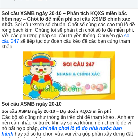
Soi cầu XSMB ngày 20-10 − Phân tích KQXS miền bắc
hôm nay – Chốt lô đề miễn phí soi cầu XSMB chính xác
nhất.
Soi cầu xsmb số chuẩn. Chốt số cùng các cao thủ lô đề
rồng bạch kim. Chúng tôi sẽ phân tích chốt số lô đề miễn phí.
Với các phương pháp soi cầu truyền thống. Chuyên gia
soi
cầu 247
sẽ tiếp tục dự đoán cầu kèo để các bạn cùng tham
khảo.
Soi cầu XSMB ngày 20-10
Soi cầu XSMB ngày 20-10 – Dự đoán KQXS miễn phí
Các bộ số cũng như thông tin trên chỉ để tham khảo . Anh em
nên cân nhắc kỹ trước khi lấy số và không nên chơi lô đề vì
nó bất hợp pháp,
chỉ nên chơi lô tô do nhà nước ban
hành
hay xổ số tự chọn vừa vui vừa góp phần xây dựng đất