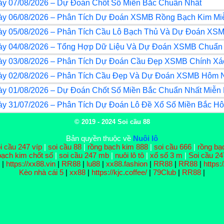
ày 07/08/2026 – Dự Đoán Chốt Số Miền Bắc Chuẩn Nhất
ày 06/08/2026 – Phân Tích Dự Đoán XSMB Rồng Bạch Kim Mi
ày 05/08/2026 – Phân Tích Cầu Lô Bạch Thủ Và Dự Đoán X
ày 04/08/2026 – Tổng Hợp Dữ Liệu Và Dự Đoán XSMB Chuẩn
ày 03/08/2026 – Phân Tích Dự Đoán Cầu Đẹp XSMB Chính Xá
ày 02/08/2026 – Phân Tích Cầu Đẹp Và Dự Đoán XSMB Hôm 
ày 01/08/2026 – Dự Đoán Chốt Số Miền Bắc Chuẩn Nhất Miễn 
ày 31/07/2026 – Phân Tích Dự Đoán Lô Đề Xổ Số Miền Bắc H
© 2019 - 2024
Soi cầu 88
Bản quyền thuộc về
Nuôi lô
i cầu 247 víp
|
soi cầu 88
|
rồng bạch kim 888
|
soi cầu 666
|
rồng bạ
bạch kim chốt số
|
soi cầu 247 mb
|
nuôi lô tô
|
xổ số 3 m
|
Soi cầu 2
|
https://xx88.vin
|
RR88
|
lu88
|
xx88.fashion
|
RR88
|
RR88
|
https:/
Kèo nhà cái 5
|
xx88
|
https://kjc.coffee/
|
79Club
|
RR88
|