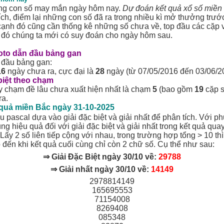
ùng con số may mắn ngày hôm nay.
Dự đoán kết quả xổ số miền 
ch, điểm lại những con số đã ra trong nhiều kì mở thưởng trướ
cạnh đó cũng cần thống kê những số chưa về, top đầu các cặp về
u đó chúng ta mới có suy đoán cho ngày hôm sau.
loto dẫn đầu bảng gan
n đầu bảng gan:
16
ngày chưa ra, cực đại là
28
ngày (từ 07/05/2016 đến 03/06/2
biệt theo chạm
y chạm đề lâu chưa xuất hiện nhất là chạm
5
(bao gồm
19
cặp s
ra.
 quả miền Bắc ngày 31-10-2025
 pascal dựa vào giải đặc biệt và giải nhất để phân tích. Với 
g hiệu quả đối với giải đặc biệt và giải nhất trong kết quả qu
Lấy 2 số liên tiếp cộng với nhau, trong trường hợp tổng > 10 thì
o đến khi kết quả cuối cùng chỉ còn 2 chữ số. Cụ thể như sau:
⇒
Giải Đặc Biệt ngày 30/10 về:
29788
⇒ Giải nhất ngày 30/10
về:
14149
2978814149
165695553
71154008
8269408
085348