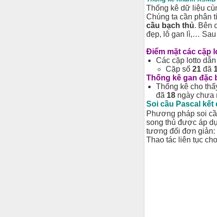
Thống kê dữ liệu c
Chúng ta cần phân tí
cầu bạch thủ
. Bên 
đẹp, lô gan lì,… Sa
Điểm mặt các cặp 
Các cặp lotto dẫ
Cặp số
21
đã
Thống kê gan đặc 
Thống kê cho thấ
đã
18
ngày chưa 
Soi cầu Pascal kết
Phương pháp soi cầu
song thủ được áp dụn
tương đối đơn giản: 
Thao tác liên tục ch