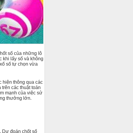
hốt số của những lô
 khi lấy số và không
xổ số tự chọn vừa
c hiện thông qua các
trên các thuật toán
iểm mạnh của việc sử
úng thưởng lớn.
. Dự đoán chốt số