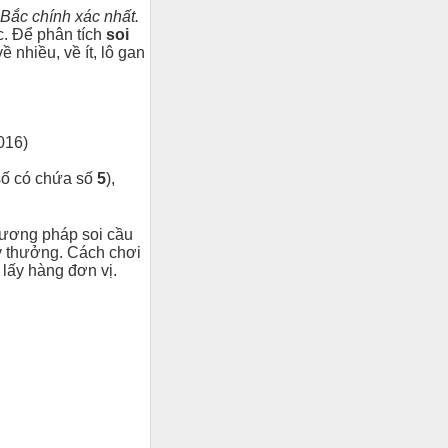
Bắc chính xác nhất.
c. Để phân tích
soi
 nhiều, về ít, lô gan
016)
ố có chứa số
5
),
phương pháp soi cầu
ay thưởng. Cách chơi
 lấy hàng đơn vị.