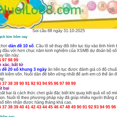
Soi cầu 88 ngày 31-10-2025
bạch kim hôm nay
chơi
dàn đề 10 số
. Cầu lô sẽ thay đổi liên tục tùy vào tình hìn
g đầu với hơn chục năm kinh nghiệm của XSMB dự đoán bộ số
ay lần này:
6 97 98 99
 xác, bất tử
 đề 20 số khung 3 ngày
ăn liên tục được đánh giá có độ chuẩn
 tiết kiệm vốn. Nuôi dàn đề bền vững nhất để anh em có thể ăn 
ng:
6 37 38 39
90 91 92 93 94 95 96 97 98 99
t bại
bất bại là cách thức chơi giải đặc biệt khi quay kết quả xổ số 
ọn. Nuôi lô theo phương pháp này đã giúp nhiều người thắng 
 số tiền nhận được hàng tháng khá cao.
6 37 38 39 40 41 42 43 44 45 46 47 48 49
90 91 92 93 94 95 96
 hôm nay