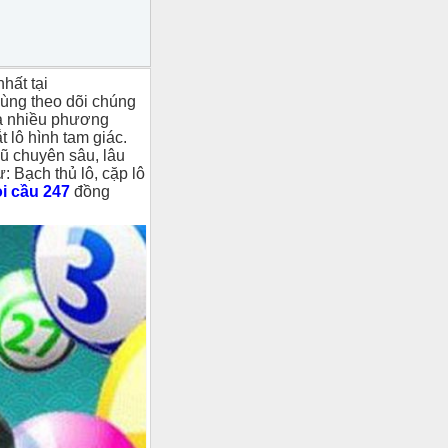
hất tại
cùng theo dõi chúng
Và nhiều phương
 lô hình tam giác.
gũ chuyên sâu, lâu
 Bạch thủ lô, cặp lô
i cầu 247
đồng