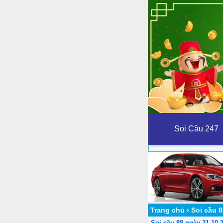
Soi Cầu 247
Trang chủ
›
Soi cầu 
Soi cầu 88 ngày 31-10-