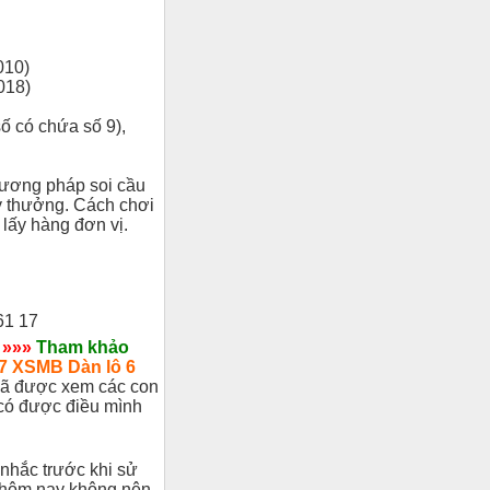
010)
018)
ố có chứa số 9),
phương pháp soi cầu
ay thưởng. Cách chơi
 lấy hàng đơn vị.
61 17
»»»
T
ham khảo
47 XSMB
D
àn lô 6
đã được xem các con
 có được điều mình
nhắc trước khi sử
hôm nay không nên