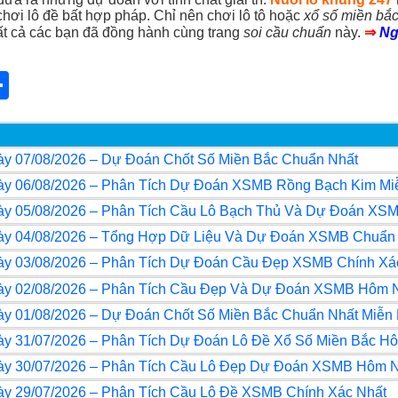
hơi lô đề bất hợp pháp. Chỉ nên chơi lô tô hoặc
xổ số miền bắ
ất cả các bạn đã đồng hành cùng trang
soi cầu chuẩn
này.
⇒
Ng
S
h
l
ar
ày 07/08/2026 – Dự Đoán Chốt Số Miền Bắc Chuẩn Nhất
e
ày 06/08/2026 – Phân Tích Dự Đoán XSMB Rồng Bạch Kim Mi
ày 05/08/2026 – Phân Tích Cầu Lô Bạch Thủ Và Dự Đoán X
ày 04/08/2026 – Tổng Hợp Dữ Liệu Và Dự Đoán XSMB Chuẩn
ày 03/08/2026 – Phân Tích Dự Đoán Cầu Đẹp XSMB Chính Xá
ày 02/08/2026 – Phân Tích Cầu Đẹp Và Dự Đoán XSMB Hôm 
ày 01/08/2026 – Dự Đoán Chốt Số Miền Bắc Chuẩn Nhất Miễn 
ày 31/07/2026 – Phân Tích Dự Đoán Lô Đề Xổ Số Miền Bắc H
ày 30/07/2026 – Phân Tích Cầu Lô Đẹp Dự Đoán XSMB Hôm 
ày 29/07/2026 – Phân Tích Cầu Lô Đề XSMB Chính Xác Nhất