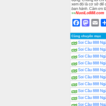
xem đó là cơ sở để c
ban hành
. Cảm ơn t
»»
NuoiLo888.com
F
M
E
a
a
m
c
st
ai
Cùng chuyên mục
Soi Cầu 888 Ng
e
o
Soi Cầu 888 Ng
b
d
Soi Cầu 888 Ng
o
o
Soi Cầu 888 Ng
o
n
Soi Cầu 888 Ng
k
Soi Cầu 888 Ng
Soi Cầu 888 Ng
Soi Cầu 888 Ng
Soi Cầu 888 Ng
Soi Cầu 888 Ng