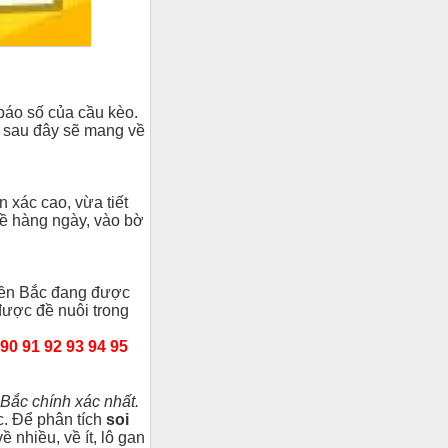
h báo số của cầu kèo.
 sau đây sẽ mang về
 xác cao, vừa tiết
đề hàng ngày, vào bờ
miền Bắc đang được
được đề nuôi trong
 90 91 92 93 94 95
Bắc chính xác nhất.
c. Để phân tích
soi
 nhiều, về ít, lô gan