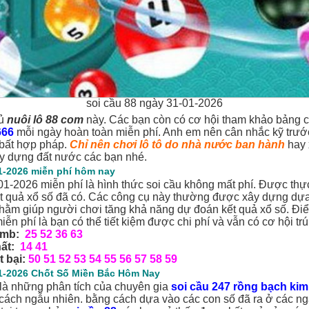
soi cầu 88 ngày 31-01-2026
hủ
nuôi lô 88 com
này. Các bạn còn có cơ hội tham khảo bảng c
666
mỗi ngày hoàn toàn miễn phí. Anh em nên cân nhắc kỹ trước
 bất hợp pháp.
Chỉ nên chơi lô tô do nhà nước ban hành
hay 
y dựng đất nước các bạn nhé.
1-2026 miễn phí
hôm nay
01-2026 miễn phí là hình thức soi cầu không mất phí. Được thự
ết quả xổ số đã có. Các công cụ này thường được xây dựng dựa 
 Nhằm giúp người chơi tăng khả năng dự đoán kết quả xổ số. Đ
ễn phí là bạn có thể tiết kiệm được chi phí và vẫn có cơ hội tr
smb:
25 52 36 63
hất:
14 41
t bại:
50 51 52 53 54 55 56 57 58 59
01-2026
Chốt Số Miền Bắc Hôm Nay
 là những phân tích của chuyên gia
soi cầu 247 rồng bạch kim
cách ngẫu nhiên. bằng cách dựa vào các con số đã ra ở các ng