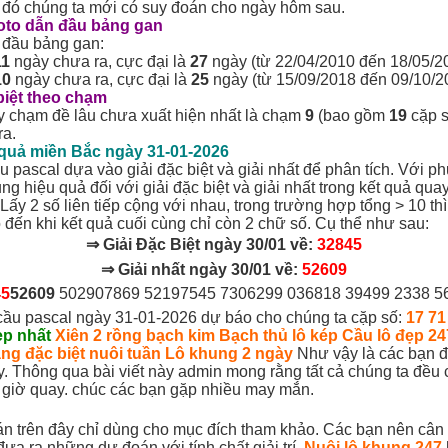
u đó chúng ta mới có suy đoán cho ngày hôm sau.
loto dẫn đầu bảng gan
n đầu bảng gan:
11
ngày chưa ra, cực đại là
27
ngày (từ 22/04/2010 đến 18/05/2
10
ngày chưa ra, cực đại là
25
ngày (từ 15/09/2018 đến 09/10/2
biệt theo chạm
y chạm đề lâu chưa xuất hiện nhất là chạm
9
(bao gồm
19
cặp s
ra.
 quả miền Bắc ngày 31-01-2026
 pascal dựa vào giải đặc biệt và giải nhất để phân tích. Với 
g hiệu quả đối với giải đặc biệt và giải nhất trong kết quả qu
Lấy 2 số liên tiếp cộng với nhau, trong trường hợp tổng > 10 thì
o đến khi kết quả cuối cùng chỉ còn 2 chữ số. Cụ thể như sau:
⇒
Giải Đặc Biệt ngày 30/01 về:
32845
⇒ Giải nhất ngày 30/01
về:
52609
45
52609
502907869 52197545 7306299 036818 39499 2338 5
 cầu pascal ngày 31-01-2026 dự báo cho chúng ta cặp số:
17 71
p nhất
X
iên 2 rồng bạch kim
Bạch thủ lô kép
C
ầu lô đẹp 2
ng đặc biệt nuôi tuần
Lô khung 2 ngày
Như vậy là các bạn 
. Thông qua bài viết này admin mong rằng tất cả chúng ta đều
giờ quay. chúc các bạn gặp nhiều may mắn.
n trên đây chỉ dùng cho mục đích tham khảo. Các bạn nên cân 
đưa ra những dự đoán với tính chất giải trí.
Nuôi lô khung 247