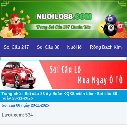
Soi Cầu 247
Soi Cầu 88
Nuôi lô
Rồng Bạch Kim
Trang chủ
›
Soi cầu 88 dự đoán KQXS miền bắc
›
Soi cầu 88
ngày 29-11-2025
Soi cầu 88 ngày 29-11-2025
Lượt xem:
534