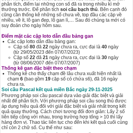
phân tích, điểm lại những con số đã ra trong nhiều kì mở
thưởng trước. Để phân tích
soi cầu bạch thủ
. Bên cạnh đó
cũng cần thống kê những số chưa về, top đầu các cặp về
nhiều, về ít, lô gan đẹp, lô gan lì,… Sau đó chúng ta mới có
suy đoán cho ngày hôm sau.
Điểm mặt các cặp loto dẫn đầu bảng gan
Các cặp lotto dẫn đầu bảng gan:
Cặp số
80
đã
22
ngày chưa ra, cực đại là
40
ngày
(từ 29/05/2023 đến 07/07/2023)
Cặp số
22
đã
21
ngày chưa ra, cực đại là
30
ngày
(từ 08/06/2007 đến 07/07/2007)
Thống kê gan đặc biệt theo chạm
Thống kê cho thấy chạm đề lâu chưa xuất hiện nhất là
chạm
6
(bao gồm
19
cặp số có chứa s6), đã 16
ngày
chưa ra.
Soi cầu Pascal kết quả miền Bắc ngày 29-11-2025
Phương pháp soi cầu pascal dựa vào giải đặc biệt và giải
nhất để phân tích. Với phương pháp soi cầu song thủ được
áp dụng hiệu quả đối với giải đặc biệt và giải nhất trong kết
quả quay thưởng. Cách chơi tương đối đơn giản: Lấy 2 số
liên tiếp cộng với nhau, trong trường hợp tổng > 10 thì lấy
hàng đơn vị. Thao tác liên tục cho đến khi kết quả cuối cùng
chỉ còn 2 chữ số. Cụ thể như sau: