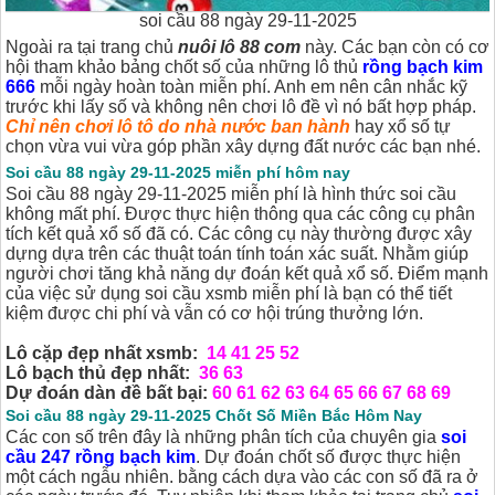
soi cầu 88 ngày 29-11-2025
Ngoài ra tại trang chủ
nuôi lô 88 com
này. Các bạn còn có cơ
hội tham khảo bảng chốt số của những lô thủ
rồng bạch kim
666
mỗi ngày hoàn toàn miễn phí. Anh em nên cân nhắc kỹ
trước khi lấy số và không nên chơi lô đề vì nó bất hợp pháp.
Chỉ nên chơi lô tô do nhà nước ban hành
hay xổ số tự
chọn vừa vui vừa góp phần xây dựng đất nước các bạn nhé.
Soi cầu 88 ngày 29-11-2025 miễn phí
hôm nay
Soi cầu 88 ngày 29-11-2025 miễn phí là hình thức soi cầu
không mất phí. Được thực hiện thông qua các công cụ phân
tích kết quả xổ số đã có. Các công cụ này thường được xây
dựng dựa trên các thuật toán tính toán xác suất. Nhằm giúp
người chơi tăng khả năng dự đoán kết quả xổ số. Điểm mạnh
của việc sử dụng soi cầu xsmb miễn phí là bạn có thể tiết
kiệm được chi phí và vẫn có cơ hội trúng thưởng lớn.
Lô cặp đẹp nhất xsmb:
14 41 25 52
Lô bạch thủ đẹp nhất:
36 63
Dự đoán dàn đề bất bại:
60 61 62 63 64 65 66 67 68 69
Soi cầu 88 ngày 29-11-2025
Chốt Số Miền Bắc Hôm Nay
Các con số trên đây là những phân tích của chuyên gia
soi
cầu 247 rồng bạch kim
. Dự đoán chốt số được thực hiện
một cách ngẫu nhiên. bằng cách dựa vào các con số đã ra ở