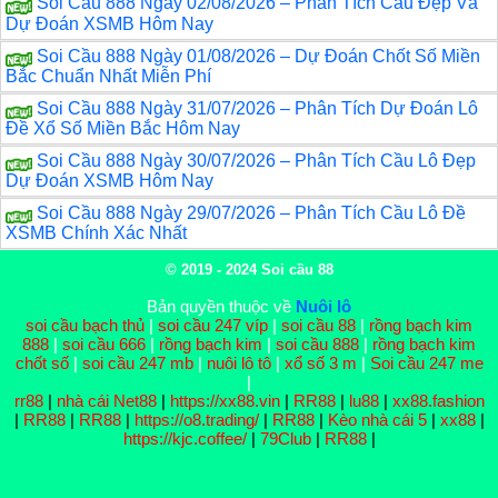
Soi Cầu 888 Ngày 02/08/2026 – Phân Tích Cầu Đẹp Và
Dự Đoán XSMB Hôm Nay
Soi Cầu 888 Ngày 01/08/2026 – Dự Đoán Chốt Số Miền
Bắc Chuẩn Nhất Miễn Phí
Soi Cầu 888 Ngày 31/07/2026 – Phân Tích Dự Đoán Lô
Đề Xổ Số Miền Bắc Hôm Nay
Soi Cầu 888 Ngày 30/07/2026 – Phân Tích Cầu Lô Đẹp
Dự Đoán XSMB Hôm Nay
Soi Cầu 888 Ngày 29/07/2026 – Phân Tích Cầu Lô Đề
XSMB Chính Xác Nhất
© 2019 - 2024
Soi cầu 88
Bản quyền thuộc về
Nuôi lô
soi cầu bạch thủ
|
soi cầu 247 víp
|
soi cầu 88
|
rồng bạch kim
888
|
soi cầu 666
|
rồng bạch kim
|
soi cầu 888
|
rồng bạch kim
chốt số
|
soi cầu 247 mb
|
nuôi lô tô
|
xổ số 3 m
|
Soi cầu 247 me
|
rr88
|
nhà cái Net88
|
https://xx88.vin
|
RR88
|
lu88
|
xx88.fashion
|
RR88
|
RR88
|
https://o8.trading/
|
RR88
|
Kèo nhà cái 5
|
xx88
|
https://kjc.coffee/
|
79Club
|
RR88
|