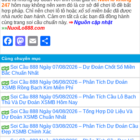
247
hôm nay không nên xem đó là cơ sở để chơi lô đề bất
hợp pháp. Chỉ nên chơi lô tô hoặc
xổ số miền bắc đã được
nhà nước ban hành
. Cảm ơn tất cả các bạn đã đồng hành
cùng trang
soi cầu chuẩn
này.
⇒
Nguồn cập nhật
»»
NuoiLo888.com
F
M
E
S
a
a
m
h
c
st
ail
ar
Cùng chuyên mục
Soi Cầu 888 Ngày 07/08/2026 – Dự Đoán Chốt Số Miền
e
o
e
Bắc Chuẩn Nhất
b
d
Soi Cầu 888 Ngày 06/08/2026 – Phân Tích Dự Đoán
XSMB Rồng Bạch Kim Miễn Phí
o
o
Soi Cầu 888 Ngày 05/08/2026 – Phân Tích Cầu Lô Bạch
o
n
Thủ Và Dự Đoán XSMB Hôm Nay
k
Soi Cầu 888 Ngày 04/08/2026 – Tổng Hợp Dữ Liệu Và
Dự Đoán XSMB Chuẩn Nhất
Soi Cầu 888 Ngày 03/08/2026 – Phân Tích Dự Đoán Cầu
Đẹp XSMB Chính Xác