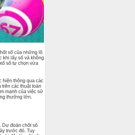
hốt số của những lô
 khi lấy số và không
xổ số tự chọn vừa
c hiện thông qua các
trên các thuật toán
iểm mạnh của việc sử
úng thưởng lớn.
. Dự đoán chốt số
ày trước đó. Tuy