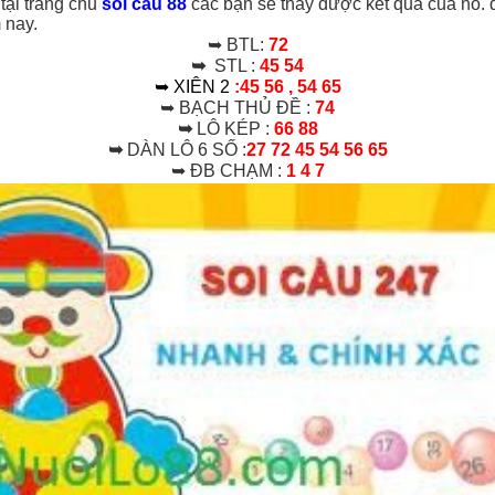
tại trang chủ
soi cầu 88
các bạn sẻ thấy được kết quả của nó. 
 nay.
➥ BTL:
72
➥
STL :
45 54
➥
XIÊN 2
:45 56 , 54 65
➥ BẠCH THỦ ĐỀ :
74
➥
LÔ KÉP :
66 88
➥
DÀN LÔ 6 SỐ :
27 72 45 54 56 65
➥ ĐB CHẠM :
1 4 7