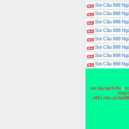
b
d
Soi Cầu 888 Ng
o
o
Soi Cầu 888 Ng
o
n
Soi Cầu 888 Ng
k
Soi Cầu 888 Ng
Soi Cầu 888 Ng
Soi Cầu 888 Ng
Soi Cầu 888 Ng
Soi Cầu 888 Ng
soi cầu bạch thủ
|
so
rồng 
rr88
|
nhà cái Net88