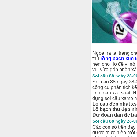
Ngoài ra tại trang c
thủ
rồng bạch kim 
nên chơi lô đề vì nó
vui vừa góp phần xâ
Soi cầu 88 ngày 28-0
Soi cầu 88 ngày 28-
công cụ phân tích k
tính toán xác suất.
dụng soi cầu xsmb mi
Lô cặp đẹp nhất 
Lô bạch thủ đẹp n
Dự đoán dàn đề bấ
Soi cầu 88 ngày 28-
Các con số trên đây
được thực hiện một 