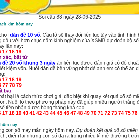
Soi cầu 88 ngày 28-06-2025
bạch kim hôm nay
chơi
dàn đề 10 số
. Cầu lô sẽ thay đổi liên tục tùy vào tình hìn
g đầu với hơn chục năm kinh nghiệm của XSMB dự đoán bộ số
ay lần này:
6 17 18 19
 xác, bất tử
 đề 20 số khung 3 ngày
ăn liên tục được đánh giá có độ chuẩn
 tiết kiệm vốn. Nuôi dàn đề bền vững nhất để anh em có thể ăn 
ng:
6 17 18 19
6 77 78 79
t bại
bất bại là cách thức chơi giải đặc biệt khi quay kết quả xổ số 
ọn. Nuôi lô theo phương pháp này đã giúp nhiều người thắng 
 số tiền nhận được hàng tháng khá cao.
6 17 18 19 40 41 42 43 44 45 46 47 48 49 70 71 72 73 74 75 76
 hôm nay
ùng con số may mắn ngày hôm nay.
Dự đoán kết quả xổ số miền 
ch, điểm lại những con số đã ra trong nhiều kì mở thưởng trướ