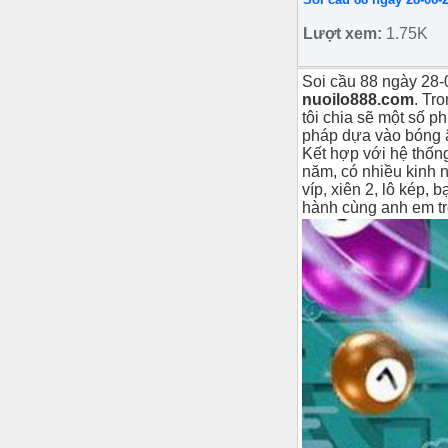
Lượt xem:
1.75K
Soi cầu 88 ngày 28-0
nuoilo888.com
. Tr
tôi chia sẽ một số 
pháp dựa vào bóng âm
Kết hợp với hệ thốn
năm, có nhiều kinh 
víp, xiên 2, lô kép, 
hành cùng anh em t