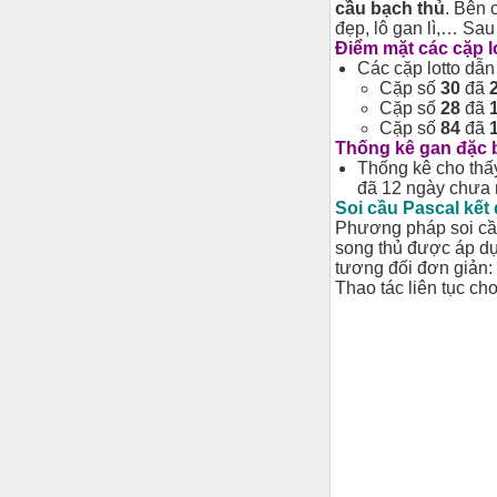
cầu bạch thủ
. Bên 
đẹp, lô gan lì,… Sa
Điểm mặt các cặp 
Các cặp lotto dẫ
Cặp số
30
đã
Cặp số
28
đã
Cặp số
84
đã
Thống kê gan đặc 
Thống kê cho thấy
đã 12 ngày chưa 
Soi cầu Pascal kết
Phương pháp soi cầu
song thủ được áp dụn
tương đối đơn giản: 
Thao tác liên tục ch