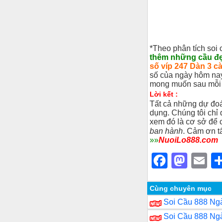
*Theo phân tích soi
thêm những cầu đẹ
số víp 247
Dàn 3 cà
số của ngày hôm nay
mong muốn sau mỗi 
Lời kết :
Tất cả những dự đoá
dụng. Chúng tôi chỉ 
xem đó là cơ sở để c
ban hành
. Cảm ơn t
»»
NuoiLo888.com
F
M
E
a
a
m
c
st
ai
Cùng chuyên mục
Soi Cầu 888 Ng
e
o
Soi Cầu 888 Ng