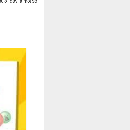
dưới đây là một số