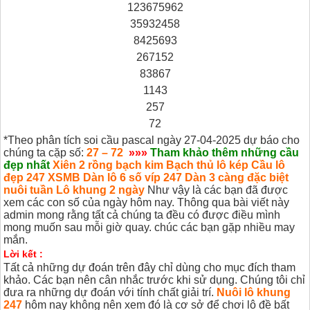
123675962
35932458
8425693
267152
83867
1143
257
72
*Theo phân tích soi cầu pascal ngày 27-04-2025 dự báo cho
chúng ta cặp số:
27 – 72
»»»
T
ham khảo thêm những cầu
đẹp nhất
X
iên 2 rồng bạch kim
Bạch thủ lô kép
C
ầu lô
đẹp 247 XSMB
D
àn lô 6 số víp 247
Dàn 3 càng đặc biệt
nuôi tuần
Lô khung 2 ngày
Như vậy là các bạn đã được
xem các con số của ngày hôm nay. Thông qua bài viết này
admin mong rằng tất cả chúng ta đều có được điều mình
mong muốn sau mỗi giờ quay. chúc các bạn gặp nhiều may
mắn.
Lời kết :
Tất cả những dự đoán trên đây chỉ dùng cho mục đích tham
khảo. Các bạn nên cân nhắc trước khi sử dụng. Chúng tôi chỉ
đưa ra những dự đoán với tính chất giải trí.
Nuôi lô khung
247
hôm nay không nên xem đó là cơ sở để chơi lô đề bất