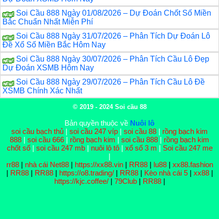
Soi Cầu 888 Ngày 01/08/2026 – Dự Đoán Chốt Số Miền
Bắc Chuẩn Nhất Miễn Phí
Soi Cầu 888 Ngày 31/07/2026 – Phân Tích Dự Đoán Lô
Đề Xổ Số Miền Bắc Hôm Nay
Soi Cầu 888 Ngày 30/07/2026 – Phân Tích Cầu Lô Đẹp
Dự Đoán XSMB Hôm Nay
Soi Cầu 888 Ngày 29/07/2026 – Phân Tích Cầu Lô Đề
XSMB Chính Xác Nhất
© 2019 - 2024
Soi cầu 88
Bản quyền thuộc về
Nuôi lô
soi cầu bạch thủ
|
soi cầu 247 víp
|
soi cầu 88
|
rồng bạch kim
888
|
soi cầu 666
|
rồng bạch kim
|
soi cầu 888
|
rồng bạch kim
chốt số
|
soi cầu 247 mb
|
nuôi lô tô
|
xổ số 3 m
|
Soi cầu 247 me
|
rr88
|
nhà cái Net88
|
https://xx88.vin
|
RR88
|
lu88
|
xx88.fashion
|
RR88
|
RR88
|
https://o8.trading/
|
RR88
|
Kèo nhà cái 5
|
xx88
|
https://kjc.coffee/
|
79Club
|
RR88
|