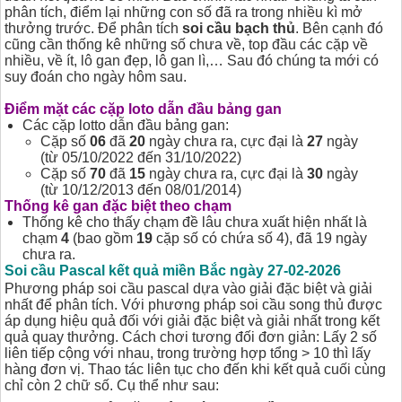
phân tích, điểm lại những con số đã ra trong nhiều kì mở
thưởng trước. Để phân tích
soi cầu bạch thủ
. Bên cạnh đó
cũng cần thống kê những số chưa về, top đầu các cặp về
nhiều, về ít, lô gan đẹp, lô gan lì,… Sau đó chúng ta mới có
suy đoán cho ngày hôm sau.
Điểm mặt các cặp loto dẫn đầu bảng gan
Các cặp lotto dẫn đầu bảng gan:
Cặp số
06
đã
20
ngày chưa ra, cực đại là
27
ngày
(từ 05/10/2022 đến 31/10/2022)
Cặp số
70
đã
15
ngày chưa ra, cực đại là
30
ngày
(từ 10/12/2013 đến 08/01/2014)
Thống kê gan đặc biệt theo chạm
Thống kê cho thấy chạm đề lâu chưa xuất hiện nhất là
chạm
4
(bao gồm
19
cặp số có chứa số 4), đã 19
ngày
chưa ra.
Soi cầu Pascal kết quả miền Bắc ngày 27-02-2026
Phương pháp soi cầu pascal dựa vào giải đặc biệt và giải
nhất để phân tích. Với phương pháp soi cầu song thủ được
áp dụng hiệu quả đối với giải đặc biệt và giải nhất trong kết
quả quay thưởng. Cách chơi tương đối đơn giản: Lấy 2 số
liên tiếp cộng với nhau, trong trường hợp tổng > 10 thì lấy
hàng đơn vị. Thao tác liên tục cho đến khi kết quả cuối cùng
chỉ còn 2 chữ số. Cụ thể như sau: