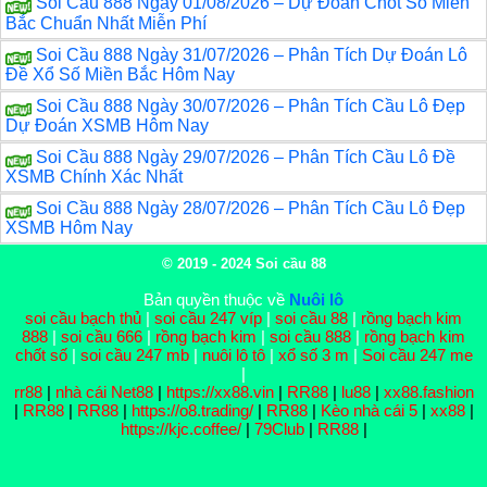
Soi Cầu 888 Ngày 01/08/2026 – Dự Đoán Chốt Số Miền
Bắc Chuẩn Nhất Miễn Phí
Soi Cầu 888 Ngày 31/07/2026 – Phân Tích Dự Đoán Lô
Đề Xổ Số Miền Bắc Hôm Nay
Soi Cầu 888 Ngày 30/07/2026 – Phân Tích Cầu Lô Đẹp
Dự Đoán XSMB Hôm Nay
Soi Cầu 888 Ngày 29/07/2026 – Phân Tích Cầu Lô Đề
XSMB Chính Xác Nhất
Soi Cầu 888 Ngày 28/07/2026 – Phân Tích Cầu Lô Đẹp
XSMB Hôm Nay
© 2019 - 2024
Soi cầu 88
Bản quyền thuộc về
Nuôi lô
soi cầu bạch thủ
|
soi cầu 247 víp
|
soi cầu 88
|
rồng bạch kim
888
|
soi cầu 666
|
rồng bạch kim
|
soi cầu 888
|
rồng bạch kim
chốt số
|
soi cầu 247 mb
|
nuôi lô tô
|
xổ số 3 m
|
Soi cầu 247 me
|
rr88
|
nhà cái Net88
|
https://xx88.vin
|
RR88
|
lu88
|
xx88.fashion
|
RR88
|
RR88
|
https://o8.trading/
|
RR88
|
Kèo nhà cái 5
|
xx88
|
https://kjc.coffee/
|
79Club
|
RR88
|