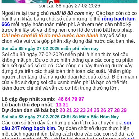
soi cầu 88 ngày 27-02-2026
Ngoài ra tại trang chủ
nuôi lô 88 com
này. Các bạn còn có cơ
hội tham khảo bảng chốt số của những lô thủ
rồng bạch kim
666
mỗi ngày hoàn toàn miễn phí. Anh em nên cân nhắc kỹ
trước khi lấy số và không nên chơi lô đề vì nó bất hợp pháp.
Chỉ nên chơi lô tô do nhà nước ban hành
hay xổ số tự
chọn vừa vui vừa góp phần xây dựng đất nước các bạn nhé.
Soi cầu 88 ngày 27-02-2026 miễn phí
hôm nay
Soi cầu 88 ngày 27-02-2026 miễn phí là hình thức soi cầu
không mất phí. Được thực hiện thông qua các công cụ phân
tích kết quả xổ số đã có. Các công cụ này thường được xây
dựng dựa trên các thuật toán tính toán xác suất. Nhằm giúp
người chơi tăng khả năng dự đoán kết quả xổ số. Điểm mạnh
của việc sử dụng soi cầu xsmb miễn phí là bạn có thể tiết
kiệm được chi phí và vẫn có cơ hội trúng thưởng lớn.
Lô cặp đẹp nhất xsmb:
46 64 79 97
Lô bạch thủ đẹp nhất:
13 31
Dự đoán dàn đề bất bại:
20 21 22 23 24 25 26 27 28 29
Soi cầu 88 ngày 27-02-2026
Chốt Số Miền Bắc Hôm Nay
Các con số trên đây là những phân tích của chuyên gia
soi
cầu 247 rồng bạch kim
. Dự đoán chốt số được thực hiện
một cách ngẫu nhiên. bằng cách dựa vào các con số đã ra ở