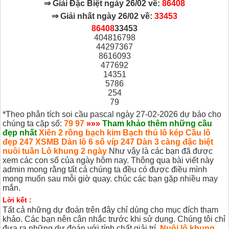
⇒
Giải Đặc Biệt ngày 26/02 về:
86408
⇒ Giải nhất ngày 26/02
về:
33453
86408
33453
404816798
44297367
8616093
477692
14351
5786
254
79
*Theo phân tích soi cầu pascal ngày 27-02-2026 dự báo cho
chúng ta cặp số:
79 97
»»»
T
ham khảo thêm những cầu
đẹp nhất
X
iên 2 rồng bạch kim
Bạch thủ lô kép
C
ầu lô
đẹp 247 XSMB
D
àn lô 6 số víp 247
Dàn 3 càng đặc biệt
nuôi tuần
Lô khung 2 ngày
Như vậy là các bạn đã được
xem các con số của ngày hôm nay. Thông qua bài viết này
admin mong rằng tất cả chúng ta đều có được điều mình
mong muốn sau mỗi giờ quay. chúc các bạn gặp nhiều may
mắn.
Lời kết :
Tất cả những dự đoán trên đây chỉ dùng cho mục đích tham
khảo. Các bạn nên cân nhắc trước khi sử dụng. Chúng tôi chỉ
đưa ra những dự đoán với tính chất giải trí.
Nuôi lô khung