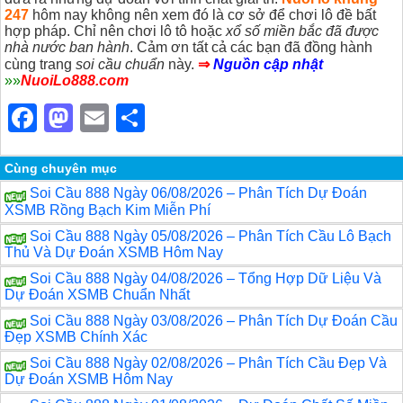
247
hôm nay không nên xem đó là cơ sở để chơi lô đề bất
hợp pháp. Chỉ nên chơi lô tô hoặc
xổ số miền bắc đã được
nhà nước ban hành
. Cảm ơn tất cả các bạn đã đồng hành
cùng trang
soi cầu chuẩn
này.
⇒
Nguồn cập nhật
»»
NuoiLo888.com
F
M
E
S
a
a
m
h
c
st
ail
ar
Cùng chuyên mục
Soi Cầu 888 Ngày 06/08/2026 – Phân Tích Dự Đoán
e
o
e
XSMB Rồng Bạch Kim Miễn Phí
b
d
Soi Cầu 888 Ngày 05/08/2026 – Phân Tích Cầu Lô Bạch
Thủ Và Dự Đoán XSMB Hôm Nay
o
o
Soi Cầu 888 Ngày 04/08/2026 – Tổng Hợp Dữ Liệu Và
o
n
Dự Đoán XSMB Chuẩn Nhất
k
Soi Cầu 888 Ngày 03/08/2026 – Phân Tích Dự Đoán Cầu
Đẹp XSMB Chính Xác
Soi Cầu 888 Ngày 02/08/2026 – Phân Tích Cầu Đẹp Và
Dự Đoán XSMB Hôm Nay