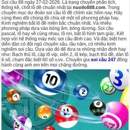
Soi cầu 88 ngày 27-02-2026. Là trang chuyên phân tích,
thống kê, chốt lô đề chuẩn nhất tại
nuoilo888.com
. Trong
chuyên mục dự đoán soi cầu lô đề chính xác hôm nay. Hãy
cùng theo dõi chúng tôi chia sẽ một số phương pháp hay.
Kinh nghiệm bắt lô đề miền bắc chuẩn nhất. Và nhiều
phương pháp dựa vào bóng âm, bóng dương. Soi cầu
pascal, lô hay về cùng nhau, lô rơi, bắt lô hình tam giác. Kết
hợp với hệ thống máy móc soi cầu đỉnh cao. Và đặc biệt hơn
diễn đàn có đội ngũ chuyên sâu, lâu năm, có nhiều kinh
nghiệm soi cầu. Dựa vào đó để đưa ra những nhận định hay
như: Bạch thủ lô, cặp lô víp, xiên 2, lô kép, bạch thủ đề, dàn lô
6 số, chạm đặc biệt 60 số v.vv.. Chuyên gia
soi cầu 247
đồng
hành cùng anh em trên mọi chặng đường.