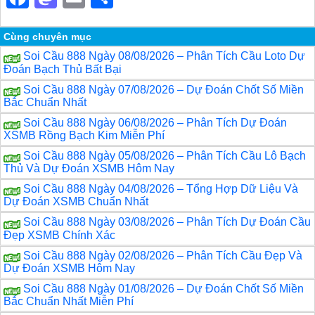
a
a
m
h
c
st
ail
ar
Cùng chuyên mục
Soi Cầu 888 Ngày 08/08/2026 – Phân Tích Cầu Loto Dự
e
o
e
Đoán Bạch Thủ Bất Bại
b
d
Soi Cầu 888 Ngày 07/08/2026 – Dự Đoán Chốt Số Miền
Bắc Chuẩn Nhất
o
o
Soi Cầu 888 Ngày 06/08/2026 – Phân Tích Dự Đoán
o
n
XSMB Rồng Bạch Kim Miễn Phí
k
Soi Cầu 888 Ngày 05/08/2026 – Phân Tích Cầu Lô Bạch
Thủ Và Dự Đoán XSMB Hôm Nay
Soi Cầu 888 Ngày 04/08/2026 – Tổng Hợp Dữ Liệu Và
Dự Đoán XSMB Chuẩn Nhất
Soi Cầu 888 Ngày 03/08/2026 – Phân Tích Dự Đoán Cầu
Đẹp XSMB Chính Xác
Soi Cầu 888 Ngày 02/08/2026 – Phân Tích Cầu Đẹp Và
Dự Đoán XSMB Hôm Nay
Soi Cầu 888 Ngày 01/08/2026 – Dự Đoán Chốt Số Miền
Bắc Chuẩn Nhất Miễn Phí