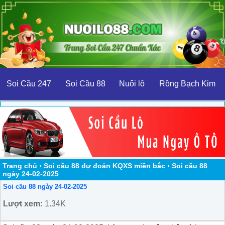
Soi Cầu 247
Soi Cầu 88
Nuôi lô
Rồng Bạch Kim
Trang chủ
›
Soi cầu 88 dự đoán KQXS miền bắc
›
Soi cầu 88
ngày 24-02-2025
Soi cầu 88 ngày 24-02-2025
Lượt xem:
1.34K