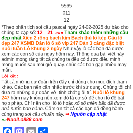
5565
011
12
*Theo phân tích soi cầu pascal ngày 24-02-2025 dự báo cho
chúng ta cặp số:
12 – 21
»»»
T
ham khảo thêm những cầu
đẹp nhất
X
iên 2 rồng bạch kim
Bạch thủ lô kép
C
ầu lô
đẹp 247 XSMB
D
àn lô 6 số víp 247
Dàn 3 càng đặc biệt
nuôi tuần
Lô khung 2 ngày
Như vậy là các bạn đã được
xem các con số của ngày hôm nay. Thông qua bài viết này
admin mong rằng tất cả chúng ta đều có được điều mình
mong muốn sau mỗi giờ quay. chúc các bạn gặp nhiều may
mắn.
Lời kết :
Tất cả những dự đoán trên đây chỉ dùng cho mục đích tham
khảo. Các bạn nên cân nhắc trước khi sử dụng. Chúng tôi chỉ
đưa ra những dự đoán với tính chất giải trí.
Nuôi lô khung
247
hôm nay không nên xem đó là cơ sở để chơi lô đề bất
hợp pháp. Chỉ nên chơi lô tô hoặc
xổ số miền bắc đã được
nhà nước ban hành
. Cảm ơn tất cả các bạn đã đồng hành
cùng trang
soi cầu chuẩn
này.
⇒
Nguồn cập nhật
»»
NuoiLo888.com
F
M
E
S