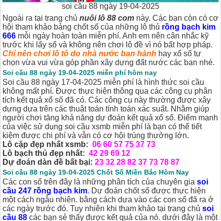
soi cầu 88 ngày 19-04-2025
Ngoài ra tại trang chủ
nuôi lô 88 com
này. Các bạn còn có cơ
hội tham khảo bảng chốt số của những lô thủ
rồng bạch kim
666
mỗi ngày hoàn toàn miễn phí. Anh em nên cân nhắc kỹ
trước khi lấy số và không nên chơi lô đề vì nó bất hợp pháp.
Chỉ nên chơi lô tô do nhà nước ban hành
hay xổ số tự
chọn vừa vui vừa góp phần xây dựng đất nước các bạn nhé.
Soi cầu 88 ngày 19-04-2025 miễn phí
hôm nay
Soi cầu 88 ngày 17-04-2025 miễn phí là hình thức soi cầu
không mất phí. Được thực hiện thông qua các công cụ phân
tích kết quả xổ số đã có. Các công cụ này thường được xây
dựng dựa trên các thuật toán tính toán xác suất. Nhằm giúp
người chơi tăng khả năng dự đoán kết quả xổ số. Điểm mạnh
của việc sử dụng soi cầu xsmb miễn phí là bạn có thể tiết
kiệm được chi phí và vẫn có cơ hội trúng thưởng lớn.
Lô cặp đẹp nhất xsmb:
06 60 57 75 37 73
Lô bạch thủ đẹp nhất:
42 29 69 12
Dự đoán dàn đề bất bại:
23 32 28 82 37 73 78 87
Soi cầu 88 ngày 19-04-2025
Chốt Số Miền Bắc Hôm Nay
Các con số trên đây là những phân tích của chuyên gia
soi
cầu 247 rồng bạch kim
. Dự đoán chốt số được thực hiện
một cách ngẫu nhiên. bằng cách dựa vào các con số đã ra ở
các ngày trước đó. Tuy nhiên khi tham khảo tại trang chủ
soi
cầu 88
các bạn sẻ thấy được kết quả của nó. dưới đây là một