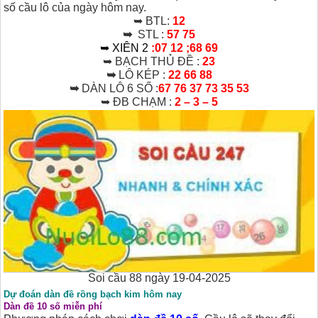
số cầu lô của ngày hôm nay.
➥ BTL:
12
➥
STL :
57 75
➥
XIÊN 2
:07 12 ;68 69
➥ BẠCH THỦ ĐỀ :
23
➥
LÔ KÉP :
22 66 88
➥
DÀN LÔ 6 SỐ :
67 76 37 73 35 53
➥ ĐB CHẠM :
2 – 3 – 5
Soi cầu 88 ngày 19-04-2025
Dự đoán dàn đề rồng bạch kim hôm nay
Dàn đề 10 số miễn phí