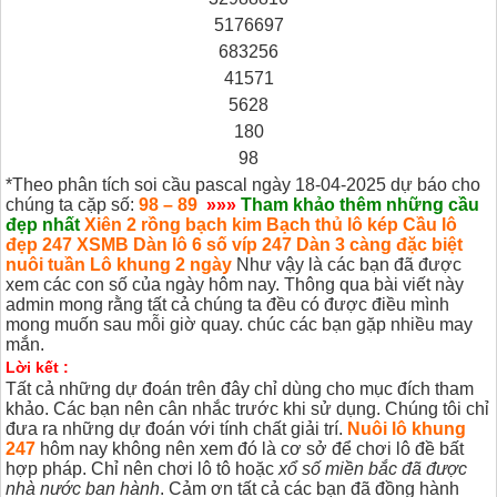
5176697
683256
41571
5628
180
98
*Theo phân tích soi cầu pascal ngày 18-04-2025 dự báo cho
chúng ta cặp số:
98 – 89
»»»
T
ham khảo thêm những cầu
đẹp nhất
X
iên 2 rồng bạch kim
Bạch thủ lô kép
C
ầu lô
đẹp 247 XSMB
D
àn lô 6 số víp 247
Dàn 3 càng đặc biệt
nuôi tuần
Lô khung 2 ngày
Như vậy là các bạn đã được
xem các con số của ngày hôm nay. Thông qua bài viết này
admin mong rằng tất cả chúng ta đều có được điều mình
mong muốn sau mỗi giờ quay. chúc các bạn gặp nhiều may
mắn.
Lời kết :
Tất cả những dự đoán trên đây chỉ dùng cho mục đích tham
khảo. Các bạn nên cân nhắc trước khi sử dụng. Chúng tôi chỉ
đưa ra những dự đoán với tính chất giải trí.
Nuôi lô khung
247
hôm nay không nên xem đó là cơ sở để chơi lô đề bất
hợp pháp. Chỉ nên chơi lô tô hoặc
xổ số miền bắc đã được
nhà nước ban hành
. Cảm ơn tất cả các bạn đã đồng hành