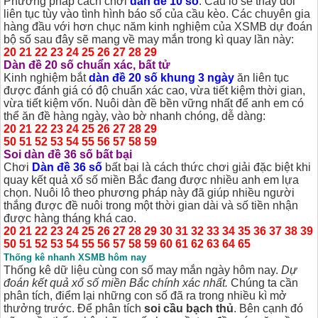
Phương pháp cách chơi
dàn đề 10 số
. Cầu lô sẽ thay đổi
liên tục tùy vào tình hình báo số của cầu kèo. Các chuyên gia
hàng đầu với hơn chục năm kinh nghiệm của XSMB dự đoán
bộ số sau đây sẽ mang về may mắn trong kì quay lần này:
20 21 22 23 24 25 26 27 28 29
Dàn đề 20 số chuẩn xác, bất tử
Kinh nghiệm bắt
dàn đề 20 số khung 3 ngày
ăn liên tục
được đánh giá có độ chuẩn xác cao, vừa tiết kiệm thời gian,
vừa tiết kiệm vốn. Nuôi dàn đề bền vững nhất để anh em có
thể ăn đề hàng ngày, vào bờ nhanh chóng, dễ dàng:
20 21 22 23 24 25 26 27 28 29
50 51 52 53 54 55 56 57 58 59
Soi dàn đề 36 số bất bại
Chơi
Dàn đề 36 số
bất bại là cách thức chơi giải đặc biệt khi
quay kết quả xổ số miền Bắc đang được nhiều anh em lựa
chọn. Nuôi lô theo phương pháp này đã giúp nhiều người
thắng được đề nuôi trong một thời gian dài và số tiền nhận
được hàng tháng khá cao.
20 21 22 23 24 25 26 27 28 29 30 31 32 33 34 35 36 37 38 39
50 51 52 53 54 55 56 57 58 59 60 61 62 63 64 65
Thống kê nhanh XSMB hôm nay
Thống kê dữ liệu cùng con số may mắn ngày hôm nay.
Dự
đoán kết quả xổ số miền Bắc chính xác nhất.
Chúng ta cần
phân tích, điểm lại những con số đã ra trong nhiều kì mở
thưởng trước. Để phân tích
soi cầu bạch thủ
. Bên cạnh đó