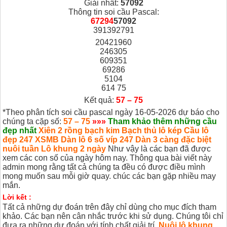
Giải nhất:
57092
Thông tin soi cầu Pascal:
67294
57092
391392791
20421960
246305
609351
69286
5104
614 75
Kết quả:
57 – 75
*Theo phân tích soi cầu pascal ngày 16-05-2026 dự báo cho
chúng ta cặp số:
57 – 75
»»»
T
ham khảo thêm những cầu
đẹp nhất
X
iên 2 rồng bạch kim
Bạch thủ lô kép
C
ầu lô
đẹp 247 XSMB
D
àn lô 6 số víp 247
Dàn 3 càng đặc biệt
nuôi tuần
Lô khung 2 ngày
Như vậy là các bạn đã được
xem các con số của ngày hôm nay. Thông qua bài viết này
admin mong rằng tất cả chúng ta đều có được điều mình
mong muốn sau mỗi giờ quay. chúc các bạn gặp nhiều may
mắn.
Lời kết :
Tất cả những dự đoán trên đây chỉ dùng cho mục đích tham
khảo. Các bạn nên cân nhắc trước khi sử dụng. Chúng tôi chỉ
đưa ra những dự đoán với tính chất giải trí.
Nuôi lô khung