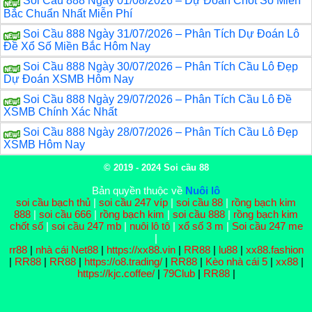
Soi Cầu 888 Ngày 01/08/2026 – Dự Đoán Chốt Số Miền
Bắc Chuẩn Nhất Miễn Phí
Soi Cầu 888 Ngày 31/07/2026 – Phân Tích Dự Đoán Lô
Đề Xổ Số Miền Bắc Hôm Nay
Soi Cầu 888 Ngày 30/07/2026 – Phân Tích Cầu Lô Đẹp
Dự Đoán XSMB Hôm Nay
Soi Cầu 888 Ngày 29/07/2026 – Phân Tích Cầu Lô Đề
XSMB Chính Xác Nhất
Soi Cầu 888 Ngày 28/07/2026 – Phân Tích Cầu Lô Đẹp
XSMB Hôm Nay
© 2019 - 2024
Soi cầu 88
Bản quyền thuộc về
Nuôi lô
soi cầu bạch thủ
|
soi cầu 247 víp
|
soi cầu 88
|
rồng bạch kim
888
|
soi cầu 666
|
rồng bạch kim
|
soi cầu 888
|
rồng bạch kim
chốt số
|
soi cầu 247 mb
|
nuôi lô tô
|
xổ số 3 m
|
Soi cầu 247 me
|
rr88
|
nhà cái Net88
|
https://xx88.vin
|
RR88
|
lu88
|
xx88.fashion
|
RR88
|
RR88
|
https://o8.trading/
|
RR88
|
Kèo nhà cái 5
|
xx88
|
https://kjc.coffee/
|
79Club
|
RR88
|