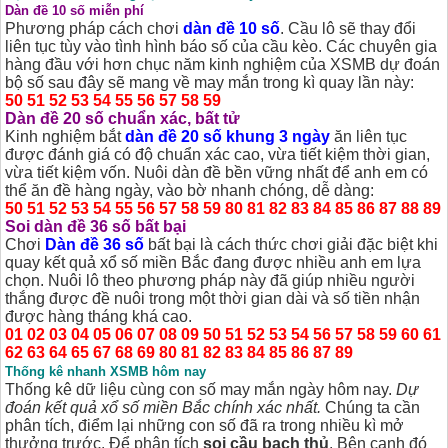
Dàn đề 10 số miễn phí
Phương pháp cách chơi
dàn đề 10 số
. Cầu lô sẽ thay đổi
liên tục tùy vào tình hình báo số của cầu kèo. Các chuyên gia
hàng đầu với hơn chục năm kinh nghiệm của XSMB dự đoán
bộ số sau đây sẽ mang về may mắn trong kì quay lần này:
50 51 52 53 54 55 56 57 58 59
Dàn đề 20 số chuẩn xác, bất tử
Kinh nghiệm bắt
dàn đề 20 số khung 3 ngày
ăn liên tục
được đánh giá có độ chuẩn xác cao, vừa tiết kiệm thời gian,
vừa tiết kiệm vốn. Nuôi dàn đề bền vững nhất để anh em có
thể ăn đề hàng ngày, vào bờ nhanh chóng, dễ dàng:
50 51 52 53 54 55 56 57 58 59
80 81 82 83 84 85 86 87 88 89
Soi dàn đề 36 số bất bại
Chơi
Dàn đề 36 số
bất bại là cách thức chơi giải đặc biệt khi
quay kết quả xổ số miền Bắc đang được nhiều anh em lựa
chọn. Nuôi lô theo phương pháp này đã giúp nhiều người
thắng được đề nuôi trong một thời gian dài và số tiền nhận
được hàng tháng khá cao.
01 02 03 04 05 06 07 08 09
50 51 52 53 54 56 57 58 59 60 61
62 63 64 65 67 68 69 80 81 82 83 84 85 86 87 89
Thống kê nhanh XSMB hôm nay
Thống kê dữ liệu cùng con số may mắn ngày hôm nay.
Dự
đoán kết quả xổ số miền Bắc chính xác nhất.
Chúng ta cần
phân tích, điểm lại những con số đã ra trong nhiều kì mở
thưởng trước. Để phân tích
soi cầu bạch thủ
. Bên cạnh đó