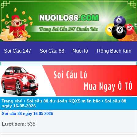
Soi Cầu 247
Soi Cầu 88
Nuôi lô
Rồng Bạch Kim
Trang chủ
›
Soi cầu 88 dự đoán KQXS miền bắc
›
Soi cầu 88
ngày 16-05-2026
Soi cầu 88 ngày 16-05-2026
Lượt xem:
535