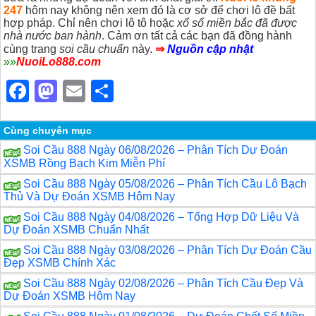
247
hôm nay không nên xem đó là cơ sở để chơi lô đề bất
hợp pháp. Chỉ nên chơi lô tô hoặc
xổ số miền bắc đã được
nhà nước ban hành
. Cảm ơn tất cả các bạn đã đồng hành
cùng trang
soi cầu chuẩn
này.
⇒
Nguồn cập nhật
»»
NuoiLo888.com
F
M
E
S
a
a
m
h
c
st
ail
ar
Cùng chuyên mục
Soi Cầu 888 Ngày 06/08/2026 – Phân Tích Dự Đoán
e
o
e
XSMB Rồng Bạch Kim Miễn Phí
b
d
Soi Cầu 888 Ngày 05/08/2026 – Phân Tích Cầu Lô Bạch
Thủ Và Dự Đoán XSMB Hôm Nay
o
o
Soi Cầu 888 Ngày 04/08/2026 – Tổng Hợp Dữ Liệu Và
o
n
Dự Đoán XSMB Chuẩn Nhất
k
Soi Cầu 888 Ngày 03/08/2026 – Phân Tích Dự Đoán Cầu
Đẹp XSMB Chính Xác
Soi Cầu 888 Ngày 02/08/2026 – Phân Tích Cầu Đẹp Và
Dự Đoán XSMB Hôm Nay