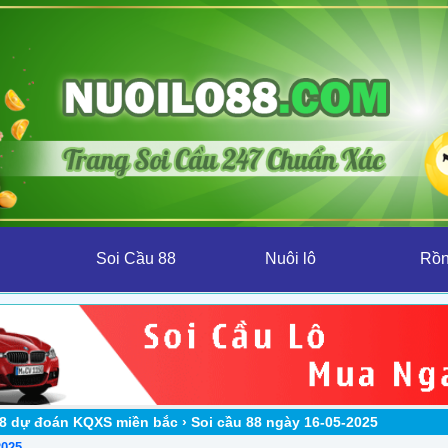
Soi Cầu 88
Nuôi lô
Rồn
88 dự đoán KQXS miền bắc
›
Soi cầu 88 ngày 16-05-2025
2025