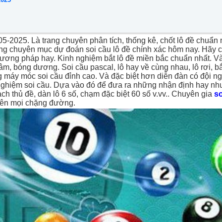
5-2025. Là trang chuyên phân tích, thống kê, chốt lô đề chuẩn n
ong chuyên mục dự đoán soi cầu lô đề chính xác hôm nay. Hãy 
phương pháp hay. Kinh nghiệm bắt lô đề miền bắc chuẩn nhất. 
, bóng dương. Soi cầu pascal, lô hay về cùng nhau, lô rơi, bắt
g máy móc soi cầu đỉnh cao. Và đặc biệt hơn diễn đàn có đội n
nghiệm soi cầu. Dựa vào đó để đưa ra những nhận định hay như:
bạch thủ đề, dàn lô 6 số, chạm đặc biệt 60 số v.vv.. Chuyên gia
so
rên mọi chặng đường.