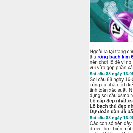
Ngoài ra tại trang c
thủ
rồng bạch kim 
nên chơi lô đề vì nó
vui vừa góp phần xâ
Soi cầu 88 ngày 16-0
Soi cầu 88 ngày 16-
công cụ phân tích k
tính toán xác suất.
dụng soi cầu xsmb mi
Lô cặp đẹp nhất 
Lô bạch thủ đẹp n
Dự đoán dàn đề bấ
Soi cầu 88 ngày 16-
Các con số trên đây
được thực hiện một 