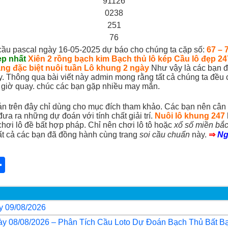
91126
0238
251
76
 cầu pascal ngày 16-05-2025 dự báo cho chúng ta cặp số:
67 – 
p nhất
X
iên 2 rồng bạch kim
Bạch thủ lô kép
C
ầu lô đẹp 2
ng đặc biệt nuôi tuần
Lô khung 2 ngày
Như vậy là các bạn 
. Thông qua bài viết này admin mong rằng tất cả chúng ta đều
giờ quay. chúc các bạn gặp nhiều may mắn.
n trên đây chỉ dùng cho mục đích tham khảo. Các bạn nên cân 
đưa ra những dự đoán với tính chất giải trí.
Nuôi lô khung 247
hơi lô đề bất hợp pháp. Chỉ nên chơi lô tô hoặc
xổ số miền bắ
ất cả các bạn đã đồng hành cùng trang
soi cầu chuẩn
này.
⇒
Ng
S
h
l
ar
y 09/08/2026
e
y 08/08/2026 – Phân Tích Cầu Loto Dự Đoán Bạch Thủ Bất Bạ