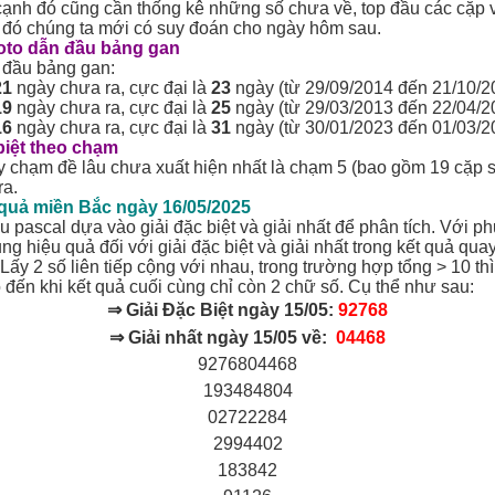
cạnh đó cũng cần thống kê những số chưa về, top đầu các cặp về
u đó chúng ta mới có suy đoán cho ngày hôm sau.
loto dẫn đầu bảng gan
n đầu bảng gan:
21
ngày chưa ra, cực đại là
23
ngày (từ 29/09/2014 đến 21/10/2
19
ngày chưa ra, cực đại là
25
ngày (từ 29/03/2013 đến 22/04/2
16
ngày chưa ra, cực đại là
31
ngày (từ 30/01/2023 đến 01/03/2
biệt theo chạm
 chạm đề lâu chưa xuất hiện nhất là chạm 5 (bao gồm 19 cặp s
ra.
 quả miền Bắc ngày 16/05/2025
 pascal dựa vào giải đặc biệt và giải nhất để phân tích. Với 
g hiệu quả đối với giải đặc biệt và giải nhất trong kết quả qu
Lấy 2 số liên tiếp cộng với nhau, trong trường hợp tổng > 10 thì
o đến khi kết quả cuối cùng chỉ còn 2 chữ số. Cụ thể như sau:
⇒
Giải Đặc Biệt ngày 15/05:
92768
⇒ Giải nhất ngày
15/05 về:
04468
9276804468
193484804
02722284
2994402
183842