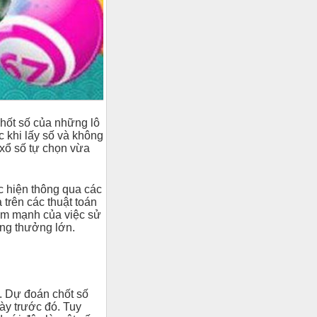
hốt số của những lô
 khi lấy số và không
xổ số tự chọn vừa
c hiện thông qua các
trên các thuật toán
iểm mạnh của việc sử
úng thưởng lớn.
. Dự đoán chốt số
ày trước đó. Tuy