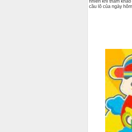
nhiên khi tham khảo 
cầu lô của ngày hôm