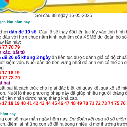
Soi cầu 88 ngày 16-05-2025
bạch kim hôm nay
chơi
dàn đề 10 số
. Cầu lô sẽ thay đổi liên tục tùy vào tình hìn
g đầu với hơn chục năm kinh nghiệm của XSMB dự đoán bộ số
ay lần này:
6 77 78 79
 xác, bất tử
 đề 20 số khung 3 ngày
ăn liên tục được đánh giá có độ chuẩn
 tiết kiệm vốn. Nuôi dàn đề bền vững nhất để anh em có thể ăn 
ng:
6 17 18 19
6 77 78 79
t bại
bất bại là cách thức chơi giải đặc biệt khi quay kết quả xổ số 
ọn. Nuôi lô theo phương pháp này đã giúp nhiều người thắng 
 số tiền nhận được hàng tháng khá cao.
6 17 18 19
40 41 42 43 44 45 46 47 48 49 70 71 72 73 74 75 76
 hôm nay
ùng con số may mắn ngày hôm nay.
Dự đoán kết quả xổ số miền 
ch, điểm lại những con số đã ra trong nhiều kì mở thưởng trướ