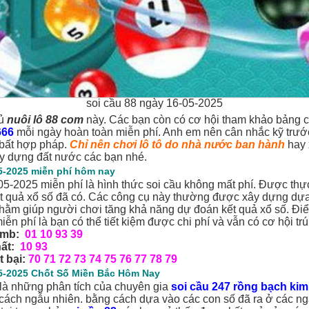
soi cầu 88 ngày 16-05-2025
hủ
nuôi lô 88 com
này. Các bạn còn có cơ hội tham khảo bảng c
666
mỗi ngày hoàn toàn miễn phí. Anh em nên cân nhắc kỹ trước
 bất hợp pháp.
Chỉ nên chơi lô tô do nhà nước ban hành
hay 
y dựng đất nước các bạn nhé.
5-2025 miễn phí
hôm nay
05-2025 miễn phí là hình thức soi cầu không mất phí. Được thự
ết quả xổ số đã có. Các công cụ này thường được xây dựng dựa 
 Nhằm giúp người chơi tăng khả năng dự đoán kết quả xổ số. Đ
ễn phí là bạn có thể tiết kiệm được chi phí và vẫn có cơ hội tr
xsmb:
01 10 93 39
hất:
10 93
t bại:
70 71 72 73 74 75 76 77 78 79
05-2025
Chốt Số Miền Bắc Hôm Nay
 là những phân tích của chuyên gia
soi cầu 247 rồng bạch kim
cách ngẫu nhiên. bằng cách dựa vào các con số đã ra ở các ng