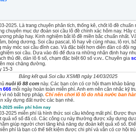
3-2025. Là trang chuyên phân tích, thống kê, chốt lô đề chuẩn n
ong chuyên mục dự đoán soi cầu lô đề chính xác hôm nay. Hãy 
phương pháp hay. Kinh nghiệm bắt lô đề miền bắc chuẩn nhất. 
, bóng dương. Soi cầu pascal, lô hay về cùng nhau, lô rơi, bắt
g máy móc soi cầu đỉnh cao. Và đặc biệt hơn diễn đàn có đội n
nghiệm soi cầu. Dựa vào đó để đưa ra những nhận định hay như:
bạch thủ đề, dàn lô 6 số, chạm đặc biệt 60 số v.vv.. Chuyên gia
so
rên mọi chặng đường.
Bảng kết quả Soi cầu XSMB ngày 14/03/2025
chủ
nuôi lô 88 com
này. Các bạn còn có cơ hội tham khảo bảng
m 666
mỗi ngày hoàn toàn miễn phí. Anh em nên cân nhắc kỹ trư
ề vì nó bất hợp pháp.
Chỉ nên chơi lô tô do nhà nước ban hà
n xây dựng đất nước các bạn nhé.
3-2025 miễn phí
hôm nay
03-2025 miễn phí là hình thức soi cầu không mất phí. Được thự
ết quả xổ số đã có. Các công cụ này thường được xây dựng dựa 
 Nhằm giúp người chơi tăng khả năng dự đoán kết quả xổ số. Đ
ễn phí là bạn có thể tiết kiệm được chi phí và vẫn có cơ hội tr