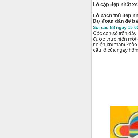
Lô cặp đẹp nhất x
Lô bạch thủ đẹp n
Dự đoán dàn đề bấ
Soi cầu 88 ngày 15-
Các con số trên đây
được thực hiện một 
nhiên khi tham khảo 
cầu lô của ngày hôm