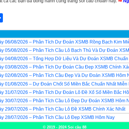
ất cả các bạn đã đồng hành cùng trang
soi cầu chuẩn
này.
⇒
Ng
S
h
l
ar
ày 06/08/2026 – Phân Tích Dự Đoán XSMB Rồng Bạch Kim Mi
e
ày 05/08/2026 – Phân Tích Cầu Lô Bạch Thủ Và Dự Đoán X
ày 04/08/2026 – Tổng Hợp Dữ Liệu Và Dự Đoán XSMB Chuẩn
ày 03/08/2026 – Phân Tích Dự Đoán Cầu Đẹp XSMB Chính Xá
ày 02/08/2026 – Phân Tích Cầu Đẹp Và Dự Đoán XSMB Hôm 
ày 01/08/2026 – Dự Đoán Chốt Số Miền Bắc Chuẩn Nhất Miễn 
ày 31/07/2026 – Phân Tích Dự Đoán Lô Đề Xổ Số Miền Bắc H
ày 30/07/2026 – Phân Tích Cầu Lô Đẹp Dự Đoán XSMB Hôm 
ày 29/07/2026 – Phân Tích Cầu Lô Đề XSMB Chính Xác Nhất
ày 28/07/2026 – Phân Tích Cầu Lô Đẹp XSMB Hôm Nay
© 2019 - 2024
Soi cầu 88