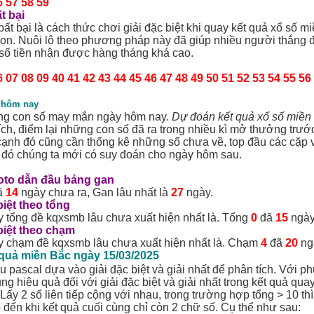
6 57 58 59
t bại
bất bại là cách thức chơi giải đặc biệt khi quay kết quả xổ số 
ọn. Nuôi lô theo phương pháp này đã giúp nhiều người thắng 
 số tiền nhận được hàng tháng khá cao.
6 07 08 09 40 41 42 43 44 45 46 47 48 49 50 51 52 53 54 55 56
 hôm nay
ùng con số may mắn ngày hôm nay.
Dự đoán kết quả xổ số miền 
ch, điểm lại những con số đã ra trong nhiều kì mở thưởng trướ
cạnh đó cũng cần thống kê những số chưa về, top đầu các cặp về
u đó chúng ta mới có suy đoán cho ngày hôm sau.
loto dẫn đầu bảng gan
ã
14
ngày chưa ra, Gan lâu nhất là
27
ngày.
iệt theo tổng
y tổng đề kqxsmb lâu chưa xuất hiện nhất là. Tổng
0
đã
15
ngày
biệt theo chạm
y chạm đề kqxsmb lâu chưa xuất hiện nhất là. Chạm
4
đã
20
ng
 quả miền Bắc ngày 15/03/2025
 pascal dựa vào giải đặc biệt và giải nhất để phân tích. Với 
g hiệu quả đối với giải đặc biệt và giải nhất trong kết quả qu
Lấy 2 số liên tiếp cộng với nhau, trong trường hợp tổng > 10 thì
o đến khi kết quả cuối cùng chỉ còn 2 chữ số. Cụ thể như sau: