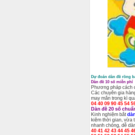
Dự đoán dàn đề rồng 
Dàn đề 10 số miễn phí
Phương pháp cách 
Các chuyên gia hàn
may mắn trong kì qu
04 40 09 90 45 54 5
Dàn đề 20 số chuẩn
Kinh nghiệm bắt
dàn
kiệm thời gian, vừa
nhanh chóng, dễ dà
40 41 42 43 44 45 4