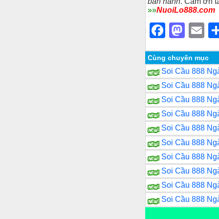
ban hành
. Cảm ơn t
»»
NuoiLo888.com
F
M
E
a
a
m
c
st
ai
Cùng chuyên mục
Soi Cầu 888 Ng
e
o
Soi Cầu 888 Ng
b
d
Soi Cầu 888 Ng
o
o
Soi Cầu 888 Ng
o
n
Soi Cầu 888 Ng
k
Soi Cầu 888 Ng
Soi Cầu 888 Ng
Soi Cầu 888 Ng
Soi Cầu 888 Ng
Soi Cầu 888 Ng