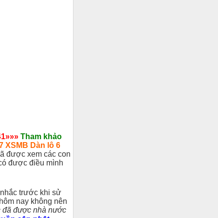
41
»»»
T
ham khảo
47 XSMB
D
àn lô 6
đã được xem các con
 có được điều mình
nhắc trước khi sử
hôm nay không nên
c đã được nhà nước