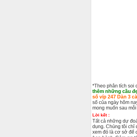
*Theo phân tích soi
thêm những cầu đẹ
số víp 247
Dàn 3 cà
số của ngày hôm nay
mong muốn sau mỗi 
Lời kết :
Tất cả những dự đoá
dụng. Chúng tôi chỉ 
xem đó là cơ sở để c