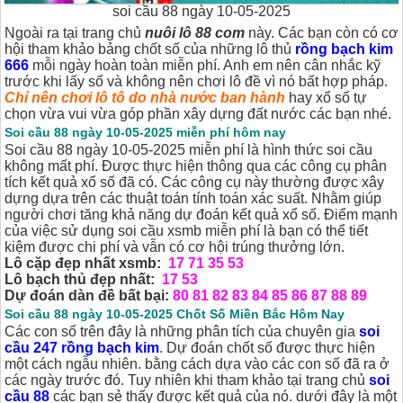
soi cầu 88 ngày 10-05-2025
Ngoài ra tại trang chủ
nuôi lô 88 com
này. Các bạn còn có cơ
hội tham khảo bảng chốt số của những lô thủ
rồng bạch kim
666
mỗi ngày hoàn toàn miễn phí. Anh em nên cân nhắc kỹ
trước khi lấy số và không nên chơi lô đề vì nó bất hợp pháp.
Chỉ nên chơi lô tô do nhà nước ban hành
hay xổ số tự
chọn vừa vui vừa góp phần xây dựng đất nước các bạn nhé.
Soi cầu 88 ngày 10-05-2025 miễn phí
hôm nay
Soi cầu 88 ngày 10-05-2025 miễn phí là hình thức soi cầu
không mất phí. Được thực hiện thông qua các công cụ phân
tích kết quả xổ số đã có. Các công cụ này thường được xây
dựng dựa trên các thuật toán tính toán xác suất. Nhằm giúp
người chơi tăng khả năng dự đoán kết quả xổ số. Điểm mạnh
của việc sử dụng soi cầu xsmb miễn phí là bạn có thể tiết
kiệm được chi phí và vẫn có cơ hội trúng thưởng lớn.
Lô cặp đẹp nhất xsmb:
17 71 35 53
Lô bạch thủ đẹp nhất:
17 53
Dự đoán dàn đề bất bại:
80 81 82 83 84 85 86 87 88 89
Soi cầu 88 ngày 10-05-2025
Chốt Số Miền Bắc Hôm Nay
Các con số trên đây là những phân tích của chuyên gia
soi
cầu 247 rồng bạch kim
. Dự đoán chốt số được thực hiện
một cách ngẫu nhiên. bằng cách dựa vào các con số đã ra ở
các ngày trước đó. Tuy nhiên khi tham khảo tại trang chủ
soi
cầu 88
các bạn sẻ thấy được kết quả của nó. dưới đây là một