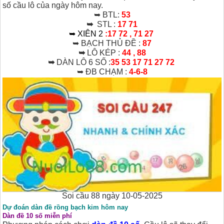
số cầu lô của ngày hôm nay.
➥ BTL:
53
➥
STL :
17 71
➥
XIÊN 2
:17 72 , 71 27
➥ BẠCH THỦ ĐỀ :
87
➥
LÔ KÉP :
44 , 88
➥
DÀN LÔ 6 SỐ :
35 53 17 71 27 72
➥ ĐB CHẠM :
4-6-8
Soi cầu 88 ngày 10-05-2025
Dự đoán dàn đề rồng bạch kim hôm nay
Dàn đề 10 số miễn phí