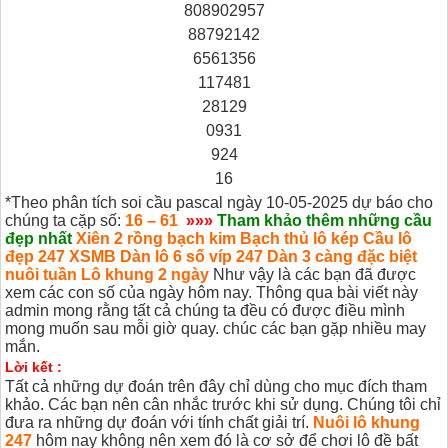
808902957
88792142
6561356
117481
28129
0931
924
16
*Theo phân tích soi cầu pascal ngày 10-05-2025 dự báo cho
chúng ta cặp số:
16 – 61
»»»
T
ham khảo thêm những cầu
đẹp nhất
X
iên 2 rồng bạch kim
Bạch thủ lô kép
C
ầu lô
đẹp 247 XSMB
D
àn lô 6 số víp 247
Dàn 3 càng đặc biệt
nuôi tuần
Lô khung 2 ngày
Như vậy là các bạn đã được
xem các con số của ngày hôm nay. Thông qua bài viết này
admin mong rằng tất cả chúng ta đều có được điều mình
mong muốn sau mỗi giờ quay. chúc các bạn gặp nhiều may
mắn.
Lời kết :
Tất cả những dự đoán trên đây chỉ dùng cho mục đích tham
khảo. Các bạn nên cân nhắc trước khi sử dụng. Chúng tôi chỉ
đưa ra những dự đoán với tính chất giải trí.
Nuôi lô khung
247
hôm nay không nên xem đó là cơ sở để chơi lô đề bất