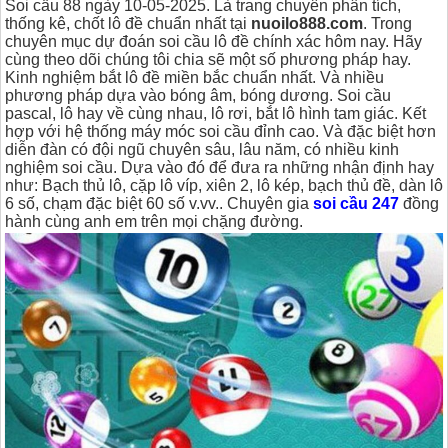
Soi cầu 88 ngày 10-05-2025. Là trang chuyên phân tích,
thống kê, chốt lô đề chuẩn nhất tại
nuoilo888.com
. Trong
chuyên mục dự đoán soi cầu lô đề chính xác hôm nay. Hãy
cùng theo dõi chúng tôi chia sẽ một số phương pháp hay.
Kinh nghiệm bắt lô đề miền bắc chuẩn nhất. Và nhiều
phương pháp dựa vào bóng âm, bóng dương. Soi cầu
pascal, lô hay về cùng nhau, lô rơi, bắt lô hình tam giác. Kết
hợp với hệ thống máy móc soi cầu đỉnh cao. Và đặc biệt hơn
diễn đàn có đội ngũ chuyên sâu, lâu năm, có nhiều kinh
nghiệm soi cầu. Dựa vào đó để đưa ra những nhận định hay
như: Bạch thủ lô, cặp lô víp, xiên 2, lô kép, bạch thủ đề, dàn lô
6 số, chạm đặc biệt 60 số v.vv.. Chuyên gia
soi cầu 247
đồng
hành cùng anh em trên mọi chặng đường.