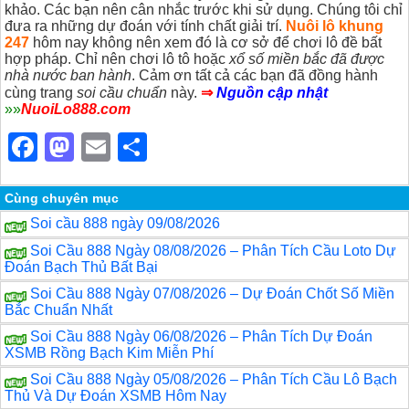
khảo. Các bạn nên cân nhắc trước khi sử dụng. Chúng tôi chỉ
đưa ra những dự đoán với tính chất giải trí.
Nuôi lô khung
247
hôm nay không nên xem đó là cơ sở để chơi lô đề bất
hợp pháp. Chỉ nên chơi lô tô hoặc
xổ số miền bắc đã được
nhà nước ban hành
. Cảm ơn tất cả các bạn đã đồng hành
cùng trang
soi cầu chuẩn
này.
⇒
Nguồn cập nhật
»»
NuoiLo888.com
F
M
E
S
a
a
m
h
c
st
ail
ar
Cùng chuyên mục
Soi cầu 888 ngày 09/08/2026
e
o
e
Soi Cầu 888 Ngày 08/08/2026 – Phân Tích Cầu Loto Dự
b
d
Đoán Bạch Thủ Bất Bại
o
o
Soi Cầu 888 Ngày 07/08/2026 – Dự Đoán Chốt Số Miền
Bắc Chuẩn Nhất
o
n
Soi Cầu 888 Ngày 06/08/2026 – Phân Tích Dự Đoán
k
XSMB Rồng Bạch Kim Miễn Phí
Soi Cầu 888 Ngày 05/08/2026 – Phân Tích Cầu Lô Bạch
Thủ Và Dự Đoán XSMB Hôm Nay