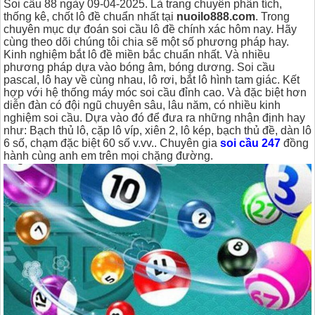
Soi cầu 88 ngày 09-04-2025. Là trang chuyên phân tích,
thống kê, chốt lô đề chuẩn nhất tại
nuoilo888.com
. Trong
chuyên mục dự đoán soi cầu lô đề chính xác hôm nay. Hãy
cùng theo dõi chúng tôi chia sẽ một số phương pháp hay.
Kinh nghiệm bắt lô đề miền bắc chuẩn nhất. Và nhiều
phương pháp dựa vào bóng âm, bóng dương. Soi cầu
pascal, lô hay về cùng nhau, lô rơi, bắt lô hình tam giác. Kết
hợp với hệ thống máy móc soi cầu đỉnh cao. Và đặc biệt hơn
diễn đàn có đội ngũ chuyên sâu, lâu năm, có nhiều kinh
nghiệm soi cầu. Dựa vào đó để đưa ra những nhận định hay
như: Bạch thủ lô, cặp lô víp, xiên 2, lô kép, bạch thủ đề, dàn lô
6 số, chạm đặc biệt 60 số v.vv.. Chuyên gia
soi cầu 247
đồng
hành cùng anh em trên mọi chặng đường.