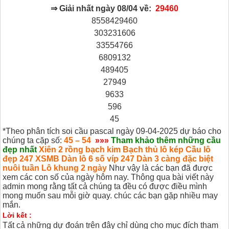
⇒ Giải nhất ngày
08/04 về:
29460
8558429460
303231606
33554766
6809132
489405
27949
9633
596
45
*Theo phân tích soi cầu pascal ngày 09-04-2025 dự báo cho
chúng ta cặp số:
45 – 54
»»»
T
ham khảo thêm những cầu
đẹp nhất
X
iên 2 rồng bạch kim
Bạch thủ lô kép
C
ầu lô
đẹp 247 XSMB
D
àn lô 6 số víp 247
Dàn 3 càng đặc biệt
nuôi tuần
Lô khung 2 ngày
Như vậy là các bạn đã được
xem các con số của ngày hôm nay. Thông qua bài viết này
admin mong rằng tất cả chúng ta đều có được điều mình
mong muốn sau mỗi giờ quay. chúc các bạn gặp nhiều may
mắn.
Lời kết :
Tất cả những dự đoán trên đây chỉ dùng cho mục đích tham