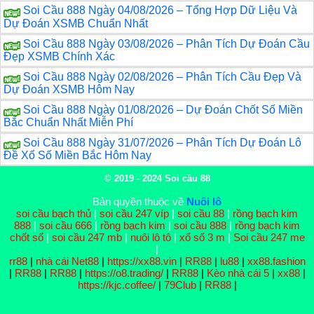
Soi Cầu 888 Ngày 04/08/2026 – Tổng Hợp Dữ Liệu Và
Dự Đoán XSMB Chuẩn Nhất
Soi Cầu 888 Ngày 03/08/2026 – Phân Tích Dự Đoán Cầu
Đẹp XSMB Chính Xác
Soi Cầu 888 Ngày 02/08/2026 – Phân Tích Cầu Đẹp Và
Dự Đoán XSMB Hôm Nay
Soi Cầu 888 Ngày 01/08/2026 – Dự Đoán Chốt Số Miền
Bắc Chuẩn Nhất Miễn Phí
Soi Cầu 888 Ngày 31/07/2026 – Phân Tích Dự Đoán Lô
Đề Xổ Số Miền Bắc Hôm Nay
© 2019 - 2024
Soi cầu 88
Bản quyền thuộc về
Nuôi lô
soi cầu bạch thủ
|
soi cầu 247 víp
|
soi cầu 88
|
rồng bạch kim
888
|
soi cầu 666
|
rồng bạch kim
|
soi cầu 888
|
rồng bạch kim
chốt số
|
soi cầu 247 mb
|
nuôi lô tô
|
xổ số 3 m
|
Soi cầu 247 me
|
rr88
|
nhà cái Net88
|
https://xx88.vin
|
RR88
|
lu88
|
xx88.fashion
|
RR88
|
RR88
|
https://o8.trading/
|
RR88
|
Kèo nhà cái 5
|
xx88
|
https://kjc.coffee/
|
79Club
|
RR88
|