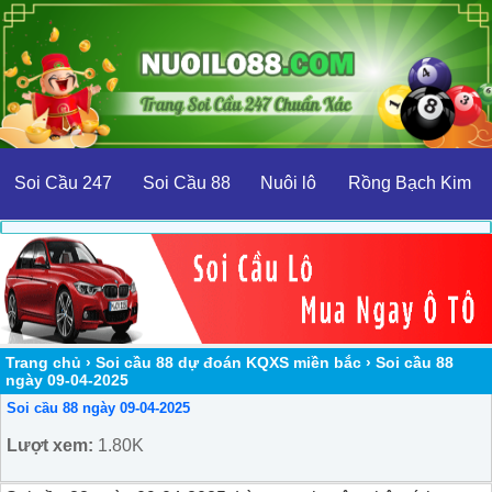
Soi Cầu 247
Soi Cầu 88
Nuôi lô
Rồng Bạch Kim
Trang chủ
›
Soi cầu 88 dự đoán KQXS miền bắc
›
Soi cầu 88
ngày 09-04-2025
Soi cầu 88 ngày 09-04-2025
Lượt xem:
1.80K