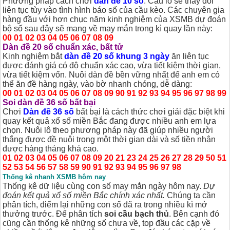
Phương pháp cách chơi
dàn đề 10 số
. Cầu lô sẽ thay đổi
liên tục tùy vào tình hình báo số của cầu kèo. Các chuyên gia
hàng đầu với hơn chục năm kinh nghiệm của XSMB dự đoán
bộ số sau đây sẽ mang về may mắn trong kì quay lần này:
00 01 02 03 04 05 06 07 08 09
Dàn đề 20 số chuẩn xác, bất tử
Kinh nghiệm bắt
dàn đề 20 số khung 3 ngày
ăn liên tục
được đánh giá có độ chuẩn xác cao, vừa tiết kiệm thời gian,
vừa tiết kiệm vốn. Nuôi dàn đề bền vững nhất để anh em có
thể ăn đề hàng ngày, vào bờ nhanh chóng, dễ dàng:
00 01 02 03 04 05 06 07 08 09 90 91 92 93 94 95 96 97 98 99
Soi dàn đề 36 số bất bại
Chơi
Dàn đề 36 số
bất bại là cách thức chơi giải đặc biệt khi
quay kết quả xổ số miền Bắc đang được nhiều anh em lựa
chọn. Nuôi lô theo phương pháp này đã giúp nhiều người
thắng được đề nuôi trong một thời gian dài và số tiền nhận
được hàng tháng khá cao.
01 02 03 04 05 06 07 08 09 20 21 23 24 25 26 27 28 29 50 51
52 53 54 56 57 58 59 90 91 92 93 94 95 96 97 98
Thống kê nhanh XSMB hôm nay
Thống kê dữ liệu cùng con số may mắn ngày hôm nay.
Dự
đoán kết quả xổ số miền Bắc chính xác nhất.
Chúng ta cần
phân tích, điểm lại những con số đã ra trong nhiều kì mở
thưởng trước. Để phân tích
soi cầu bạch thủ
. Bên cạnh đó
cũng cần thống kê những số chưa về, top đầu các cặp về