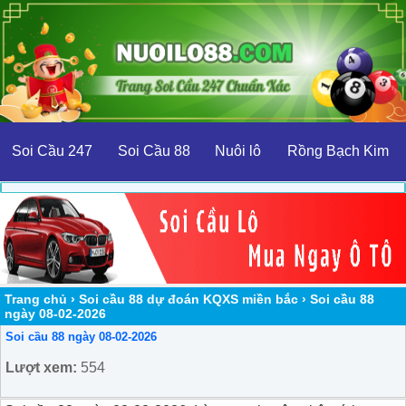
Soi Cầu 247
Soi Cầu 88
Nuôi lô
Rồng Bạch Kim
Trang chủ
›
Soi cầu 88 dự đoán KQXS miền bắc
›
Soi cầu 88
ngày 08-02-2026
Soi cầu 88 ngày 08-02-2026
Lượt xem:
554