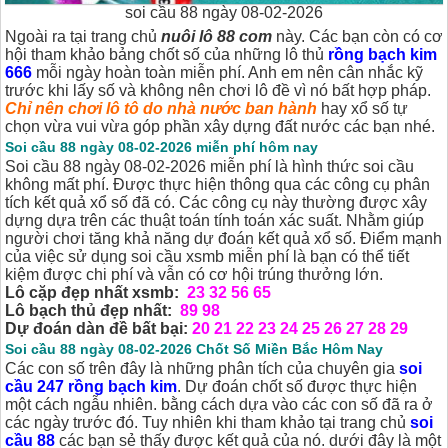
soi cầu 88 ngày 08-02-2026
Ngoài ra tại trang chủ
nuôi lô 88 com
này. Các bạn còn có cơ
hội tham khảo bảng chốt số của những lô thủ
rồng bạch kim
666
mỗi ngày hoàn toàn miễn phí. Anh em nên cân nhắc kỹ
trước khi lấy số và không nên chơi lô đề vì nó bất hợp pháp.
Chỉ nên chơi lô tô do nhà nước ban hành
hay xổ số tự
chọn vừa vui vừa góp phần xây dựng đất nước các bạn nhé.
Soi cầu 88 ngày 08-02-2026 miễn phí
hôm nay
Soi cầu 88 ngày 08-02-2026 miễn phí là hình thức soi cầu
không mất phí. Được thực hiện thông qua các công cụ phân
tích kết quả xổ số đã có. Các công cụ này thường được xây
dựng dựa trên các thuật toán tính toán xác suất. Nhằm giúp
người chơi tăng khả năng dự đoán kết quả xổ số. Điểm mạnh
của việc sử dụng soi cầu xsmb miễn phí là bạn có thể tiết
kiệm được chi phí và vẫn có cơ hội trúng thưởng lớn.
Lô cặp đẹp nhất xsmb:
23 32 56 65
Lô bạch thủ đẹp nhất:
89 98
Dự đoán dàn đề bất bại:
20 21 22 23 24 25 26 27 28 29
Soi cầu 88 ngày 08-02-2026
Chốt Số Miền Bắc Hôm Nay
Các con số trên đây là những phân tích của chuyên gia
soi
cầu 247 rồng bạch kim
. Dự đoán chốt số được thực hiện
một cách ngẫu nhiên. bằng cách dựa vào các con số đã ra ở
các ngày trước đó. Tuy nhiên khi tham khảo tại trang chủ
soi
cầu 88
các bạn sẻ thấy được kết quả của nó. dưới đây là một