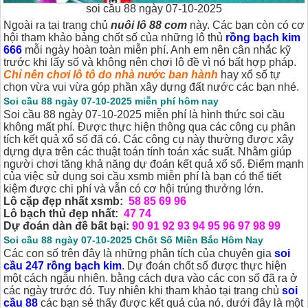
soi cầu 88 ngày 07-10-2025
Ngoài ra tại trang chủ
nuôi lô 88 com
này. Các bạn còn có cơ
hội tham khảo bảng chốt số của những lô thủ
rồng bạch kim
666
mỗi ngày hoàn toàn miễn phí. Anh em nên cân nhắc kỹ
trước khi lấy số và không nên chơi lô đề vì nó bất hợp pháp.
Chỉ nên chơi lô tô do nhà nước ban hành
hay xổ số tự
chọn vừa vui vừa góp phần xây dựng đất nước các bạn nhé.
Soi cầu 88 ngày 07-10-2025 miễn phí
hôm nay
Soi cầu 88 ngày 07-10-2025 miễn phí là hình thức soi cầu
không mất phí. Được thực hiện thông qua các công cụ phân
tích kết quả xổ số đã có. Các công cụ này thường được xây
dựng dựa trên các thuật toán tính toán xác suất. Nhằm giúp
người chơi tăng khả năng dự đoán kết quả xổ số. Điểm mạnh
của việc sử dụng soi cầu xsmb miễn phí là bạn có thể tiết
kiệm được chi phí và vẫn có cơ hội trúng thưởng lớn.
Lô cặp đẹp nhất xsmb:
58 85 69 96
Lô bạch thủ đẹp nhất:
47 74
Dự đoán dàn đề bất bại:
90 91 92 93 94 95 96 97 98 99
Soi cầu 88 ngày 07-10-2025
Chốt Số Miền Bắc Hôm Nay
Các con số trên đây là những phân tích của chuyên gia
soi
cầu 247 rồng bạch kim
. Dự đoán chốt số được thực hiện
một cách ngẫu nhiên. bằng cách dựa vào các con số đã ra ở
các ngày trước đó. Tuy nhiên khi tham khảo tại trang chủ
soi
cầu 88
các bạn sẻ thấy được kết quả của nó. dưới đây là một