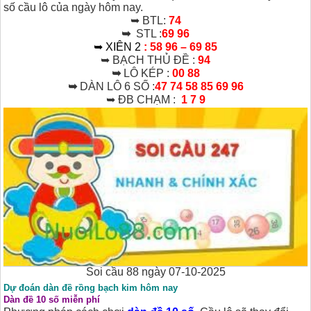
số cầu lô của ngày hôm nay.
➥ BTL:
74
➥
STL :
69 96
➥
XIÊN 2
: 58 96 – 69 85
➥ BẠCH THỦ ĐỀ :
94
➥
LÔ KÉP :
00 88
➥
DÀN LÔ 6 SỐ :
47 74 58 85 69 96
➥ ĐB CHẠM :
1 7 9
Soi cầu 88 ngày 07-10-2025
Dự đoán dàn đề rồng bạch kim hôm nay
Dàn đề 10 số miễn phí