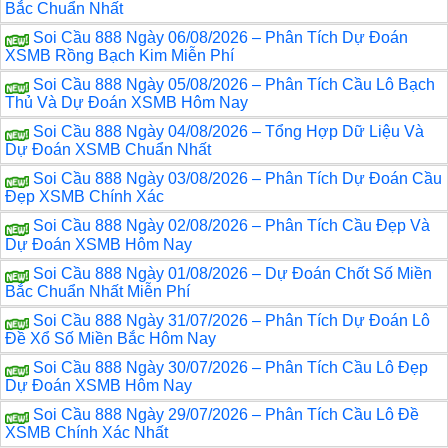
e
o
e
Bắc Chuẩn Nhất
b
d
Soi Cầu 888 Ngày 06/08/2026 – Phân Tích Dự Đoán
XSMB Rồng Bạch Kim Miễn Phí
o
o
Soi Cầu 888 Ngày 05/08/2026 – Phân Tích Cầu Lô Bạch
o
n
Thủ Và Dự Đoán XSMB Hôm Nay
k
Soi Cầu 888 Ngày 04/08/2026 – Tổng Hợp Dữ Liệu Và
Dự Đoán XSMB Chuẩn Nhất
Soi Cầu 888 Ngày 03/08/2026 – Phân Tích Dự Đoán Cầu
Đẹp XSMB Chính Xác
Soi Cầu 888 Ngày 02/08/2026 – Phân Tích Cầu Đẹp Và
Dự Đoán XSMB Hôm Nay
Soi Cầu 888 Ngày 01/08/2026 – Dự Đoán Chốt Số Miền
Bắc Chuẩn Nhất Miễn Phí
Soi Cầu 888 Ngày 31/07/2026 – Phân Tích Dự Đoán Lô
Đề Xổ Số Miền Bắc Hôm Nay
Soi Cầu 888 Ngày 30/07/2026 – Phân Tích Cầu Lô Đẹp
Dự Đoán XSMB Hôm Nay
Soi Cầu 888 Ngày 29/07/2026 – Phân Tích Cầu Lô Đề
XSMB Chính Xác Nhất