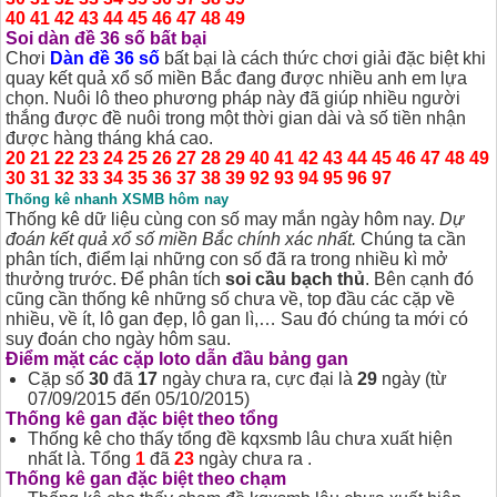
40 41 42 43 44 45 46 47 48 49
Soi dàn đề 36 số bất bại
Chơi
Dàn đề 36 số
bất bại là cách thức chơi giải đặc biệt khi
quay kết quả xổ số miền Bắc đang được nhiều anh em lựa
chọn. Nuôi lô theo phương pháp này đã giúp nhiều người
thắng được đề nuôi trong một thời gian dài và số tiền nhận
được hàng tháng khá cao.
20 21 22 23 24 25 26 27 28 29 40 41 42 43 44 45 46 47 48 49
30 31 32 33 34 35 36 37 38 39 92 93 94 95 96 97
Thống kê nhanh XSMB hôm nay
Thống kê dữ liệu cùng con số may mắn ngày hôm nay.
Dự
đoán kết quả xổ số miền Bắc chính xác nhất.
Chúng ta cần
phân tích, điểm lại những con số đã ra trong nhiều kì mở
thưởng trước. Để phân tích
soi cầu bạch thủ
. Bên cạnh đó
cũng cần thống kê những số chưa về, top đầu các cặp về
nhiều, về ít, lô gan đẹp, lô gan lì,… Sau đó chúng ta mới có
suy đoán cho ngày hôm sau.
Điểm mặt các cặp loto dẫn đầu bảng gan
Cặp số
30
đã
17
ngày chưa ra, cực đại là
29
ngày (từ
07/09/2015 đến 05/10/2015)
Thống kê gan đặc biệt theo tổng
Thống kê cho thấy tổng đề kqxsmb lâu chưa xuất hiện
nhất là. Tổng
1
đã
23
ngày chưa ra .
Thống kê gan đặc biệt theo chạm