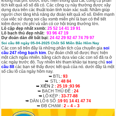
không mất phí. Được thực hiện thông qua các công cụ phân
tích kết quả xổ số đã có. Các công cụ này thường được xây
dựng dựa trên các thuật toán tính toán xác suất. Nhằm giúp
người chơi tăng khả năng dự đoán kết quả xổ số. Điểm mạnh
của việc sử dụng soi cầu xsmb miễn phí là bạn có thể tiết
kiệm được chi phí và vẫn có cơ hội trúng thưởng lớn.
Lô cặp đẹp nhất xsmb:
25 52 14 41 19 91
Lô bạch thủ đẹp nhất:
93 96 47 19
Dự đoán dàn đề bất bại:
24 42 29 92 47 74 79 97
Soi cầu 88 ngày 05-04-2025
Chốt Số Miền Bắc Hôm Nay
Các con số trên đây là những phân tích của chuyên gia
soi
cầu 247 rồng bạch kim
. Dự đoán chốt số được thực hiện
một cách ngẫu nhiên. bằng cách dựa vào các con số đã ra ở
các ngày trước đó. Tuy nhiên khi tham khảo tại trang chủ
soi
cầu 88
các bạn sẻ thấy được kết quả của nó. dưới đây là một
số cầu lô của ngày hôm nay.
➥ BTL:
93
➥
STL :
48 84
➥
XIÊN 2
: 25 19
;93 96
➥ BẠCH THỦ ĐỀ :
24
➥
LÔ KÉP :
33-77-88
➥
DÀN LÔ 6 SỐ :
19 91 14 41 47 74
➥ ĐB CHẠM :
2 – 4 – 3