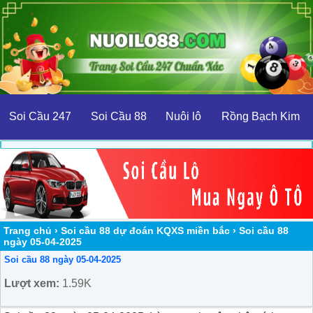
Soi Cầu 247
Soi Cầu 88
Nuôi lô
Rồng Bạch Kim
Trang chủ
›
Soi cầu 88 dự đoán KQXS miền bắc
›
Soi cầu 88
ngày 05-04-2025
Soi cầu 88 ngày 05-04-2025
Lượt xem:
1.59K