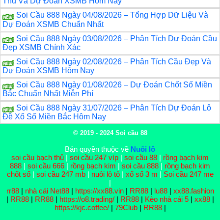
Thủ Và Dự Đoán XSMB Hôm Nay
Soi Cầu 888 Ngày 04/08/2026 – Tổng Hợp Dữ Liệu Và
Dự Đoán XSMB Chuẩn Nhất
Soi Cầu 888 Ngày 03/08/2026 – Phân Tích Dự Đoán Cầu
Đẹp XSMB Chính Xác
Soi Cầu 888 Ngày 02/08/2026 – Phân Tích Cầu Đẹp Và
Dự Đoán XSMB Hôm Nay
Soi Cầu 888 Ngày 01/08/2026 – Dự Đoán Chốt Số Miền
Bắc Chuẩn Nhất Miễn Phí
Soi Cầu 888 Ngày 31/07/2026 – Phân Tích Dự Đoán Lô
Đề Xổ Số Miền Bắc Hôm Nay
© 2019 - 2024
Soi cầu 88
Bản quyền thuộc về
Nuôi lô
soi cầu bạch thủ
|
soi cầu 247 víp
|
soi cầu 88
|
rồng bạch kim
888
|
soi cầu 666
|
rồng bạch kim
|
soi cầu 888
|
rồng bạch kim
chốt số
|
soi cầu 247 mb
|
nuôi lô tô
|
xổ số 3 m
|
Soi cầu 247 me
|
rr88
|
nhà cái Net88
|
https://xx88.vin
|
RR88
|
lu88
|
xx88.fashion
|
RR88
|
RR88
|
https://o8.trading/
|
RR88
|
Kèo nhà cái 5
|
xx88
|
https://kjc.coffee/
|
79Club
|
RR88
|