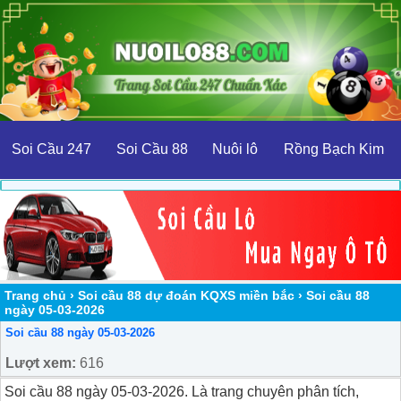
Soi Cầu 247
Soi Cầu 88
Nuôi lô
Rồng Bạch Kim
Trang chủ
›
Soi cầu 88 dự đoán KQXS miền bắc
›
Soi cầu 88
ngày 05-03-2026
Soi cầu 88 ngày 05-03-2026
Lượt xem:
616
Soi cầu 88 ngày 05-03-2026. Là trang chuyên phân tích,