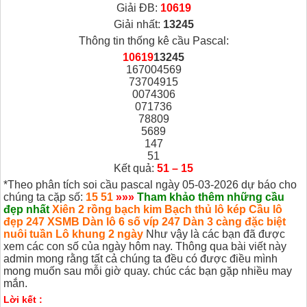
Giải ĐB:
10619
Giải nhất:
13245
Thông tin thống kê cầu Pascal:
10619
13245
167004569
73704915
0074306
071736
78809
5689
147
51
Kết quả:
51 – 15
*Theo phân tích soi cầu pascal ngày 05-03-2026 dự báo cho
chúng ta cặp số:
15 51
»»»
T
ham khảo thêm những cầu
đẹp nhất
X
iên 2 rồng bạch kim
Bạch thủ lô kép
C
ầu lô
đẹp 247 XSMB
D
àn lô 6 số víp 247
Dàn 3 càng đặc biệt
nuôi tuần
Lô khung 2 ngày
Như vậy là các bạn đã được
xem các con số của ngày hôm nay. Thông qua bài viết này
admin mong rằng tất cả chúng ta đều có được điều mình
mong muốn sau mỗi giờ quay. chúc các bạn gặp nhiều may
mắn.
Lời kết :