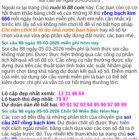
soi cầu 88 ngày 05-03-2026
Ngoài ra tại trang chủ
nuôi lô 88 com
này. Các bạn còn có cơ
hội tham khảo bảng chốt số của những lô thủ
rồng bạch kim
666
mỗi ngày hoàn toàn miễn phí. Anh em nên cân nhắc kỹ
trước khi lấy số và không nên chơi lô đề vì nó bất hợp pháp.
Chỉ nên chơi lô tô do nhà nước ban hành
hay xổ số tự
chọn vừa vui vừa góp phần xây dựng đất nước các bạn nhé.
Soi cầu 88 ngày 05-03-2026 miễn phí
hôm nay
Soi cầu 88 ngày 05-03-2026 miễn phí là hình thức soi cầu
không mất phí. Được thực hiện thông qua các công cụ phân
tích kết quả xổ số đã có. Các công cụ này thường được xây
dựng dựa trên các thuật toán tính toán xác suất. Nhằm giúp
người chơi tăng khả năng dự đoán kết quả xổ số. Điểm mạnh
của việc sử dụng soi cầu xsmb miễn phí là bạn có thể tiết
kiệm được chi phí và vẫn có cơ hội trúng thưởng lớn.
Lô cặp đẹp nhất xsmb:
13 31 46 64
Lô bạch thủ đẹp nhất:
79 97
Dự đoán dàn đề bất bại:
90 91 92 93 94 95 96 97 98 99
Soi cầu 88 ngày 05-03-2026
Chốt Số Miền Bắc Hôm Nay
Các con số trên đây là những phân tích của chuyên gia
soi
cầu 247 rồng bạch kim
. Dự đoán chốt số được thực hiện
một cách ngẫu nhiên. bằng cách dựa vào các con số đã ra ở
các ngày trước đó. Tuy nhiên khi tham khảo tại trang chủ
soi