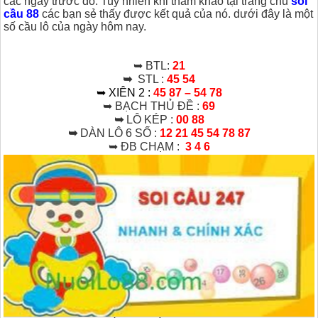
các ngày trước đó. Tuy nhiên khi tham khảo tại trang chủ
soi
cầu 88
các bạn sẻ thấy được kết quả của nó. dưới đây là một
số cầu lô của ngày hôm nay.
➥ BTL:
21
➥
STL :
45 54
➥
XIÊN 2 :
45 87 – 54 78
➥ BẠCH THỦ ĐỀ :
69
➥
LÔ KÉP :
00 88
➥
DÀN LÔ 6 SỐ :
12 21 45 54 78 87
➥ ĐB CHẠM :
3 4 6