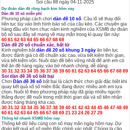
Soi cầu 88 ngày 04-11-2025
Dự đoán dàn đề rồng bạch kim hôm nay
Dàn đề 10 số miễn phí
Phương pháp cách chơi
dàn đề 10 số
. Cầu lô sẽ thay đổi
liên tục tùy vào tình hình báo số của cầu kèo. Các chuyên gia
hàng đầu với hơn chục năm kinh nghiệm của XSMB dự đoán
bộ số sau đây sẽ mang về may mắn trong kì quay lần này:
60 61 62 63 64 65 66 67 68 69
Dàn đề 20 số chuẩn xác, bất tử
Kinh nghiệm bắt
dàn đề 20 số khung 3 ngày
ăn liên tục
được đánh giá có độ chuẩn xác cao, vừa tiết kiệm thời gian,
vừa tiết kiệm vốn. Nuôi dàn đề bền vững nhất để anh em có
thể ăn đề hàng ngày, vào bờ nhanh chóng, dễ dàng:
30 31 32 33 34 35 36 37 38 39 60 61 62 63 64 65 66 67 68 69
Soi dàn đề 36 số bất bại
Chơi
Dàn đề 36 số
bất bại là cách thức chơi giải đặc biệt khi
quay kết quả xổ số miền Bắc đang được nhiều anh em lựa
chọn. Nuôi lô theo phương pháp này đã giúp nhiều người
thắng được đề nuôi trong một thời gian dài và số tiền nhận
được hàng tháng khá cao.
30 31 32 33 34 35 36 37 38 39 40 41 42 43 44 45 46 47 48 49
60 61 62 63 64 65 66 67 68 69
21 23 24 26 27 29
Thống kê nhanh XSMB hôm nay
Thống kê dữ liệu cùng con số may mắn ngày hôm nay.
Dự
đoán kết quả xổ số miền Bắc chính xác nhất.
Chúng ta cần