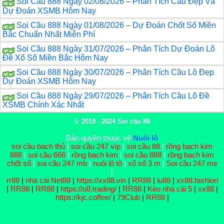
Soi Cầu 888 Ngày 02/08/2026 – Phân Tích Cầu Đẹp Và
Dự Đoán XSMB Hôm Nay
Soi Cầu 888 Ngày 01/08/2026 – Dự Đoán Chốt Số Miền
Bắc Chuẩn Nhất Miễn Phí
Soi Cầu 888 Ngày 31/07/2026 – Phân Tích Dự Đoán Lô
Đề Xổ Số Miền Bắc Hôm Nay
Soi Cầu 888 Ngày 30/07/2026 – Phân Tích Cầu Lô Đẹp
Dự Đoán XSMB Hôm Nay
Soi Cầu 888 Ngày 29/07/2026 – Phân Tích Cầu Lô Đề
XSMB Chính Xác Nhất
© 2019 - 2024
Soi cầu 88
Bản quyền thuộc về
Nuôi lô
soi cầu bạch thủ
|
soi cầu 247 víp
|
soi cầu 88
|
rồng bạch kim
888
|
soi cầu 666
|
rồng bạch kim
|
soi cầu 888
|
rồng bạch kim
chốt số
|
soi cầu 247 mb
|
nuôi lô tô
|
xổ số 3 m
|
Soi cầu 247 me
|
rr88
|
nhà cái Net88
|
https://xx88.vin
|
RR88
|
lu88
|
xx88.fashion
|
RR88
|
RR88
|
https://o8.trading/
|
RR88
|
Kèo nhà cái 5
|
xx88
|
https://kjc.coffee/
|
79Club
|
RR88
|