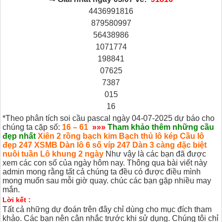
4436991816
879580997
56438986
1071774
198841
07625
7387
015
16
*Theo phân tích soi cầu pascal ngày 04-07-2025 dự báo cho
chúng ta cặp số:
16 – 61
»»»
T
ham khảo thêm những cầu
đẹp nhất
X
iên 2 rồng bạch kim
Bạch thủ lô kép
C
ầu lô
đẹp 247 XSMB
D
àn lô 6 số víp 247
Dàn 3 càng đặc biệt
nuôi tuần
Lô khung 2 ngày
Như vậy là các bạn đã được
xem các con số của ngày hôm nay. Thông qua bài viết này
admin mong rằng tất cả chúng ta đều có được điều mình
mong muốn sau mỗi giờ quay. chúc các bạn gặp nhiều may
mắn.
Lời kết :
Tất cả những dự đoán trên đây chỉ dùng cho mục đích tham
khảo. Các bạn nên cân nhắc trước khi sử dụng. Chúng tôi chỉ