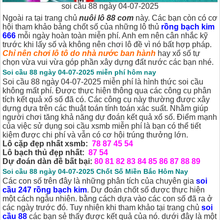
soi cầu 88 ngày 04-07-2025
Ngoài ra tại trang chủ
nuôi lô 88 com
này. Các bạn còn có cơ
hội tham khảo bảng chốt số của những lô thủ
rồng bạch kim
666
mỗi ngày hoàn toàn miễn phí. Anh em nên cân nhắc kỹ
trước khi lấy số và không nên chơi lô đề vì nó bất hợp pháp.
Chỉ nên chơi lô tô do nhà nước ban hành
hay xổ số tự
chọn vừa vui vừa góp phần xây dựng đất nước các bạn nhé.
Soi cầu 88 ngày 04-07-2025 miễn phí
hôm nay
Soi cầu 88 ngày 04-07-2025 miễn phí là hình thức soi cầu
không mất phí. Được thực hiện thông qua các công cụ phân
tích kết quả xổ số đã có. Các công cụ này thường được xây
dựng dựa trên các thuật toán tính toán xác suất. Nhằm giúp
người chơi tăng khả năng dự đoán kết quả xổ số. Điểm mạnh
của việc sử dụng soi cầu xsmb miễn phí là bạn có thể tiết
kiệm được chi phí và vẫn có cơ hội trúng thưởng lớn.
Lô cặp đẹp nhất xsmb:
78 87 45 54
Lô bạch thủ đẹp nhất:
87 54
Dự đoán dàn đề bất bại:
80 81 82 83 84 85 86 87 88 89
Soi cầu 88 ngày 04-07-2025
Chốt Số Miền Bắc Hôm Nay
Các con số trên đây là những phân tích của chuyên gia
soi
cầu 247 rồng bạch kim
. Dự đoán chốt số được thực hiện
một cách ngẫu nhiên. bằng cách dựa vào các con số đã ra ở
các ngày trước đó. Tuy nhiên khi tham khảo tại trang chủ
soi
cầu 88
các bạn sẻ thấy được kết quả của nó. dưới đây là một