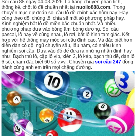
Soi cầu 88 ngày 04-03-2026. Là trang chuyên phân tích,
thống kê, chốt lô đề chuẩn nhất tại
nuoilo888.com
. Trong
chuyên mục dự đoán soi cầu lô đề chính xác hôm nay. Hãy
cùng theo dõi chúng tôi chia sẽ một số phương pháp hay.
Kinh nghiệm bắt lô đề miền bắc chuẩn nhất. Và nhiều
phương pháp dựa vào bóng âm, bóng dương. Soi cầu
pascal, lô hay về cùng nhau, lô rơi, bắt lô hình tam giác. Kết
hợp với hệ thống máy móc soi cầu đỉnh cao. Và đặc biệt hơn
diễn đàn có đội ngũ chuyên sâu, lâu năm, có nhiều kinh
nghiệm soi cầu. Dựa vào đó để đưa ra những nhận định hay
như: Bạch thủ lô, cặp lô víp, xiên 2, lô kép, bạch thủ đề, dàn lô
6 số, chạm đặc biệt 60 số v.vv.. Chuyên gia
soi cầu 247
đồng
hành cùng anh em trên mọi chặng đường.