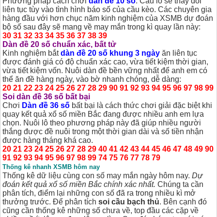
Phương pháp cách chơi
dàn đề 10 số
. Cầu lô sẽ thay đổi
liên tục tùy vào tình hình báo số của cầu kèo. Các chuyên gia
hàng đầu với hơn chục năm kinh nghiệm của XSMB dự đoán
bộ số sau đây sẽ mang về may mắn trong kì quay lần này:
30 31 32 33 34 35 36 37 38 39
Dàn đề 20 số chuẩn xác, bất tử
Kinh nghiệm bắt
dàn đề 20 số khung 3 ngày
ăn liên tục
được đánh giá có độ chuẩn xác cao, vừa tiết kiệm thời gian,
vừa tiết kiệm vốn. Nuôi dàn đề bền vững nhất để anh em có
thể ăn đề hàng ngày, vào bờ nhanh chóng, dễ dàng:
20 21 22 23 24 25 26 27 28 29 90 91 92 93 94 95 96 97 98 99
Soi dàn đề 36 số bất bại
Chơi
Dàn đề 36 số
bất bại là cách thức chơi giải đặc biệt khi
quay kết quả xổ số miền Bắc đang được nhiều anh em lựa
chọn. Nuôi lô theo phương pháp này đã giúp nhiều người
thắng được đề nuôi trong một thời gian dài và số tiền nhận
được hàng tháng khá cao.
20 21 23 24 25 26 27 28 29 40 41 42 43 44 45 46 47 48 49 90
91 92 93 94 95 96 97 98 99 74 75 76 77 78 79
Thống kê nhanh XSMB hôm nay
Thống kê dữ liệu cùng con số may mắn ngày hôm nay.
Dự
đoán kết quả xổ số miền Bắc chính xác nhất.
Chúng ta cần
phân tích, điểm lại những con số đã ra trong nhiều kì mở
thưởng trước. Để phân tích
soi cầu bạch thủ
. Bên cạnh đó
cũng cần thống kê những số chưa về, top đầu các cặp về