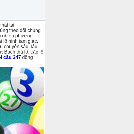
hất tại
cùng theo dõi chúng
Và nhiều phương
 lô hình tam giác.
gũ chuyên sâu, lâu
 Bạch thủ lô, cặp lô
i cầu 247
đồng