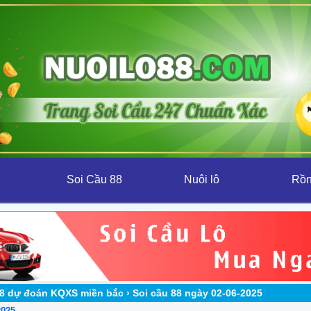
Soi Cầu 88
Nuôi lô
Rồn
88 dự đoán KQXS miền bắc
›
Soi cầu 88 ngày 02-06-2025
2025