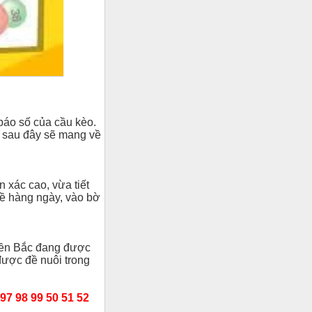
h báo số của cầu kèo.
 sau đây sẽ mang về
 xác cao, vừa tiết
đề hàng ngày, vào bờ
miền Bắc đang được
được đề nuôi trong
 97 98 99 50 51 52