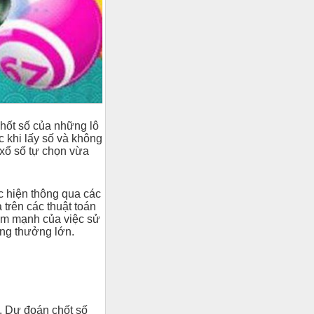
hốt số của những lô
 khi lấy số và không
xổ số tự chọn vừa
c hiện thông qua các
trên các thuật toán
iểm mạnh của việc sử
úng thưởng lớn.
. Dự đoán chốt số