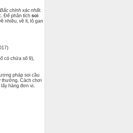
Bắc chính xác nhất.
c. Để phân tích
soi
 nhiều, về ít, lô gan
017)
ố có chứa số 9),
phương pháp soi cầu
ay thưởng. Cách chơi
 lấy hàng đơn vị.