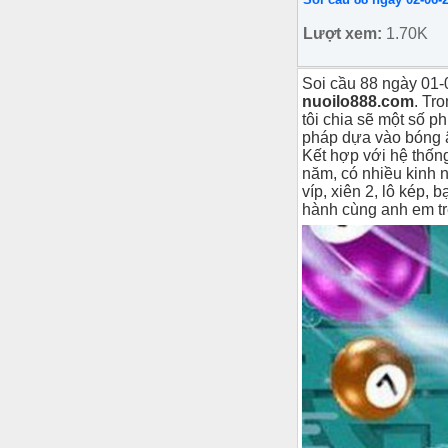
Lượt xem:
1.70K
Soi cầu 88 ngày 01-0
nuoilo888.com
. Tr
tôi chia sẽ một số 
pháp dựa vào bóng âm
Kết hợp với hệ thốn
năm, có nhiều kinh 
víp, xiên 2, lô kép, 
hành cùng anh em t