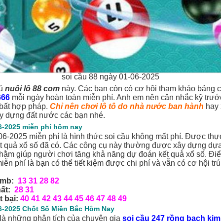
soi cầu 88 ngày 01-06-2025
hủ
nuôi lô 88 com
này. Các bạn còn có cơ hội tham khảo bảng c
666
mỗi ngày hoàn toàn miễn phí. Anh em nên cân nhắc kỹ trước
 bất hợp pháp.
Chỉ nên chơi lô tô do nhà nước ban hành
hay 
y dựng đất nước các bạn nhé.
6-2025 miễn phí
hôm nay
06-2025 miễn phí là hình thức soi cầu không mất phí. Được thự
ết quả xổ số đã có. Các công cụ này thường được xây dựng dựa 
 Nhằm giúp người chơi tăng khả năng dự đoán kết quả xổ số. Đ
ễn phí là bạn có thể tiết kiệm được chi phí và vẫn có cơ hội tr
xsmb:
13 31 28 82
hất:
28 31
t bại:
40 41 42 43 44 45 46 47 48 49
06-2025
Chốt Số Miền Bắc Hôm Nay
 là những phân tích của chuyên gia
soi cầu 247 rồng bạch kim