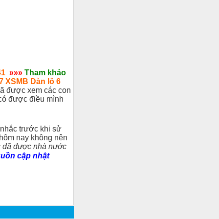
41
»»»
T
ham khảo
47 XSMB
D
àn lô 6
đã được xem các con
 có được điều mình
nhắc trước khi sử
hôm nay không nên
c đã được nhà nước
uồn cập nhật