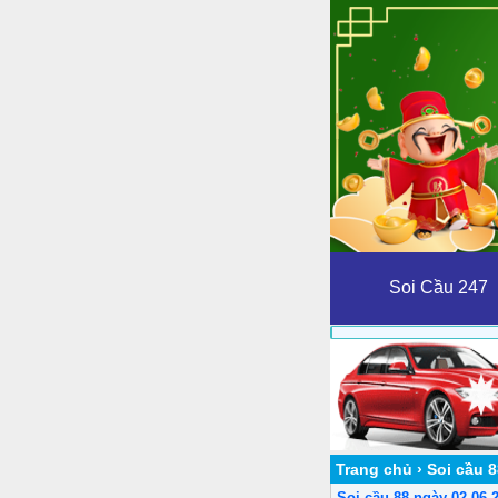
Soi Cầu 247
Trang chủ
›
Soi cầu 
Soi cầu 88 ngày 02-06-