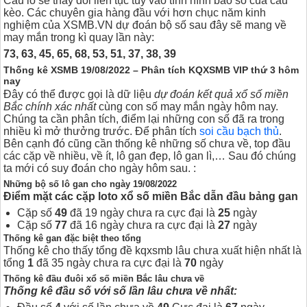
Cầu lô sẽ thay đổi liên tục tùy vào tình hình báo số của cầu
kèo. Các chuyên gia hàng đầu với hơn chục năm kinh
nghiệm của XSMB.VN dự đoán bộ số sau đây sẽ mang về
may mắn trong kì quay lần này:
73, 63, 45, 65, 68, 53, 51, 37, 38, 39
Thống kê XSMB 19/08/2022 – Phân tích KQXSMB VIP thứ 3 hôm
nay
Đây có thể được gọi là dữ liệu
dự đoán kết quả xổ số miền
Bắc chính xác nhất
cùng con số may mắn ngày hôm nay.
Chúng ta cần phân tích, điểm lại những con số đã ra trong
nhiều kì mở thưởng trước. Để phân tích
soi cầu bạch thủ
.
Bên cạnh đó cũng cần thống kê những số chưa về, top đầu
các cặp về nhiều, về ít, lô gan đẹp, lô gan lì,… Sau đó chúng
ta mới có suy đoán cho ngày hôm sau. :
Những bộ số lô gan cho ngày 19/08/2022
Điểm mặt các cặp loto xổ số miền Bắc dẫn đầu bảng gan
Cặp số
49
đã 19 ngày chưa ra cực đại là
25
ngày
Cặp số
77
đã 16 ngày chưa ra cực đại là
27
ngày
Thống kê gan đặc biệt theo tổng
Thống kê cho thấy tổng đề kqxsmb lâu chưa xuất hiện nhất là
tổng
1
đã 35 ngày chưa ra cực đại là
70
ngày
Thống kê đầu đuôi
xổ số miền Bắc lâu chưa về
Thống kê đầu số với số lần lâu chưa về nhất: