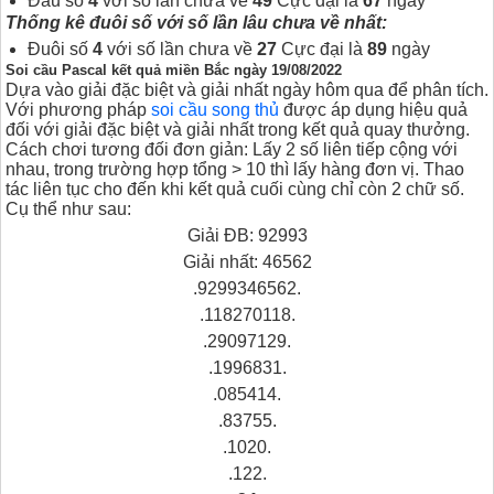
Đầu số
4
với số lần chưa về
49
Cực đại là
67
ngày
Thống kê đuôi số với số lần lâu chưa về nhất:
Đuôi số
4
với số lần chưa về
27
Cực đại là
89
ngày
Soi cầu Pascal kết quả miền Bắc ngày 19/08/2022
Dựa vào giải đặc biệt và giải nhất ngày hôm qua để phân tích.
Với phương pháp
soi cầu song thủ
được áp dụng hiệu quả
đối với giải đặc biệt và giải nhất trong kết quả quay thưởng.
Cách chơi tương đối đơn giản: Lấy 2 số liên tiếp cộng với
nhau, trong trường hợp tổng > 10 thì lấy hàng đơn vị. Thao
tác liên tục cho đến khi kết quả cuối cùng chỉ còn 2 chữ số.
Cụ thể như sau:
Giải ĐB: 92993
Giải nhất: 46562
.9299346562.
.118270118.
.29097129.
.1996831.
.085414.
.83755.
.1020.
.122.